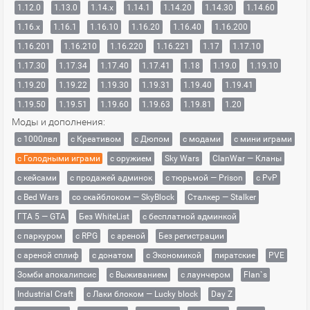
1.12.0
1.13.0
1.14.x
1.14.1
1.14.20
1.14.30
1.14.60
1.16.x
1.16.1
1.16.10
1.16.20
1.16.40
1.16.200
1.16.201
1.16.210
1.16.220
1.16.221
1.17
1.17.10
1.17.30
1.17.34
1.17.40
1.17.41
1.18
1.19.0
1.19.10
1.19.20
1.19.22
1.19.30
1.19.31
1.19.40
1.19.41
1.19.50
1.19.51
1.19.60
1.19.63
1.19.81
1.20
Моды и дополнения:
с 1000лвл
c Креативом
с Дюпом
с модами
с мини играми
с Голодными играми
с оружием
Sky Wars
ClanWar — Кланы
с кейсами
с продажей админок
с тюрьмой — Prison
с PvP
с Bed Wars
со скайблоком — SkyBlock
Сталкер — Stalker
ГТА 5 — GTA
Без WhiteList
с бесплатной админкой
с паркуром
с RPG
с ареной
Без регистрации
с ареной сплиф
с донатом
с Экономикой
пиратские
PVE
Зомби апокалипсис
с Выживанием
с лаунчером
Flan`s
Industrial Craft
с Лаки блоком — Lucky block
Day Z