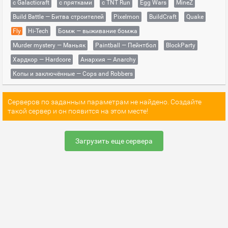
с Galacticraft
с прятками
с TNT Run
Egg Wars
MineZ
Build Battle — Битва строителей
Pixelmon
BuildCraft
Quake
Fly
Hi-Tech
Бомж — выживание бомжа
Murder mystery — Маньяк
Paintball — Пейнтбол
BlockParty
Хардкор — Hardcore
Анархия — Anarchy
Копы и заключённые — Cops and Robbers
Серверов по заданным параметрам не найдено. Создайте
такой сервер и он появится на этом месте!
Загрузить еще сервера