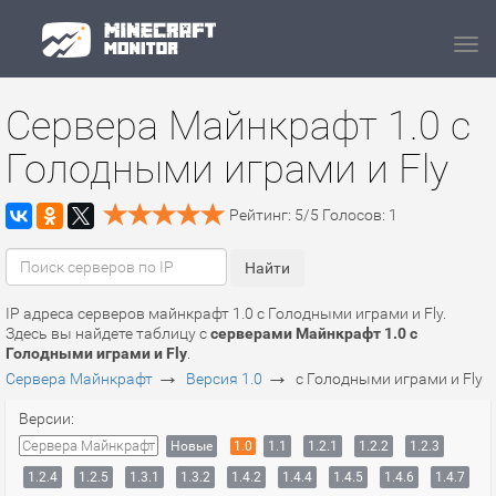
Navi
Сервера Майнкрафт 1.0 с
Голодными играми и Fly
Рейтинг:
5
/
5
Голосов:
1
IP адреса серверов майнкрафт 1.0 с Голодными играми и Fly.
Здесь вы найдете таблицу с
серверами Майнкрафт 1.0 с
Голодными играми и Fly
.
→
→
Сервера Майнкрафт
Версия 1.0
с Голодными играми и Fly
Версии:
Сервера Майнкрафт
Новые
1.0
1.1
1.2.1
1.2.2
1.2.3
1.2.4
1.2.5
1.3.1
1.3.2
1.4.2
1.4.4
1.4.5
1.4.6
1.4.7