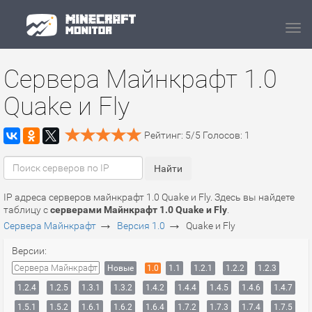
Navi
Сервера Майнкрафт 1.0
Quake и Fly
Рейтинг:
5
/
5
Голосов:
1
IP адреса серверов майнкрафт 1.0 Quake и Fly. Здесь вы найдете
таблицу с
серверами Майнкрафт 1.0 Quake и Fly
.
→
→
Сервера Майнкрафт
Версия 1.0
Quake и Fly
Версии:
Сервера Майнкрафт
Новые
1.0
1.1
1.2.1
1.2.2
1.2.3
1.2.4
1.2.5
1.3.1
1.3.2
1.4.2
1.4.4
1.4.5
1.4.6
1.4.7
1.5.1
1.5.2
1.6.1
1.6.2
1.6.4
1.7.2
1.7.3
1.7.4
1.7.5