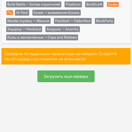
Build Battle — Битва строителей
Pixelmon
BuildCraft
Quake
Fly
Hi-Tech
Бомж — выживание бомжа
Murder mystery — Маньяк
Paintball — Пейнтбол
BlockParty
Хардкор — Hardcore
Анархия — Anarchy
Копы и заключённые — Cops and Robbers
Серверов по заданным параметрам не найдено. Создайте
такой сервер и он появится на этом месте!
Загрузить еще сервера