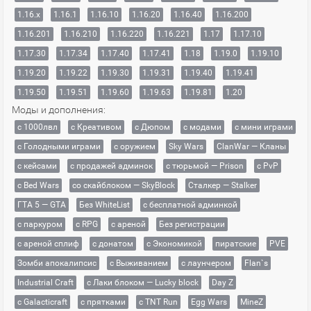
1.16.x
1.16.1
1.16.10
1.16.20
1.16.40
1.16.200
1.16.201
1.16.210
1.16.220
1.16.221
1.17
1.17.10
1.17.30
1.17.34
1.17.40
1.17.41
1.18
1.19.0
1.19.10
1.19.20
1.19.22
1.19.30
1.19.31
1.19.40
1.19.41
1.19.50
1.19.51
1.19.60
1.19.63
1.19.81
1.20
Моды и дополнения:
с 1000лвл
c Креативом
с Дюпом
с модами
с мини играми
с Голодными играми
с оружием
Sky Wars
ClanWar — Кланы
с кейсами
с продажей админок
с тюрьмой — Prison
с PvP
с Bed Wars
со скайблоком — SkyBlock
Сталкер — Stalker
ГТА 5 — GTA
Без WhiteList
с бесплатной админкой
с паркуром
с RPG
с ареной
Без регистрации
с ареной сплиф
с донатом
с Экономикой
пиратские
PVE
Зомби апокалипсис
с Выживанием
с лаунчером
Flan`s
Industrial Craft
с Лаки блоком — Lucky block
Day Z
с Galacticraft
с прятками
с TNT Run
Egg Wars
MineZ