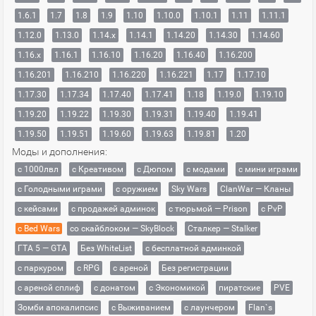
1.6.1
1.7
1.8
1.9
1.10
1.10.0
1.10.1
1.11
1.11.1
1.12.0
1.13.0
1.14.x
1.14.1
1.14.20
1.14.30
1.14.60
1.16.x
1.16.1
1.16.10
1.16.20
1.16.40
1.16.200
1.16.201
1.16.210
1.16.220
1.16.221
1.17
1.17.10
1.17.30
1.17.34
1.17.40
1.17.41
1.18
1.19.0
1.19.10
1.19.20
1.19.22
1.19.30
1.19.31
1.19.40
1.19.41
1.19.50
1.19.51
1.19.60
1.19.63
1.19.81
1.20
Моды и дополнения:
с 1000лвл
c Креативом
с Дюпом
с модами
с мини играми
с Голодными играми
с оружием
Sky Wars
ClanWar — Кланы
с кейсами
с продажей админок
с тюрьмой — Prison
с PvP
с Bed Wars
со скайблоком — SkyBlock
Сталкер — Stalker
ГТА 5 — GTA
Без WhiteList
с бесплатной админкой
с паркуром
с RPG
с ареной
Без регистрации
с ареной сплиф
с донатом
с Экономикой
пиратские
PVE
Зомби апокалипсис
с Выживанием
с лаунчером
Flan`s