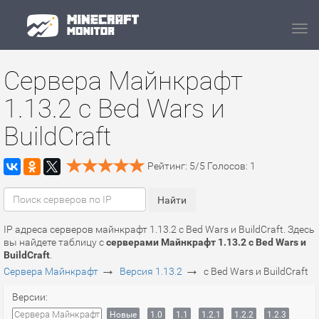
Navi
Сервера Майнкрафт
1.13.2 с Bed Wars и
BuildCraft
Рейтинг:
5
/
5
Голосов:
1
IP адреса серверов майнкрафт 1.13.2 с Bed Wars и BuildCraft. Здесь
вы найдете таблицу с
серверами Майнкрафт 1.13.2 с Bed Wars и
BuildCraft
.
→
→
Сервера Майнкрафт
Версия 1.13.2
с Bed Wars и BuildCraft
Версии:
Сервера Майнкрафт
Новые
1.0
1.1
1.2.1
1.2.2
1.2.3