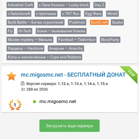
Industrial Craft
с Лаки блоком — Lucky block
Day Z
с Galacticraft
с прятками
с TNT Run
Egg Wars
MineZ
Build Battle — Битва строителей
Pixelmon
BuildCraft
Quake
Fly
Hi-Tech
Бомж — выживание бомжа
Murder mystery — Маньяк
Paintball — Пейнтбол
BlockParty
Хардкор — Hardcore
Анархия — Anarchy
Копы и заключённые — Cops and Robbers
mc.migosmc.net - БЕСПЛАТНЫЙ ДОНАТ
Версия сервера:
1.12.x, 1.13.x, 1.14.x, 1.15.x
288 из 2026
mc.migosmc.net
1
Загрузить еще сервера