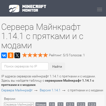
Navi
Сервера Майнкрафт
1.14.1 с прятками и с
модами
Рейтинг:
5
/
5
Голосов:
1
IP адреса серверов майнкрафт 1.14.1 с прятками и с модами.
Здесь вы найдете таблицу с
серверами Майнкрафт 1.14.1 с
прятками и с модами
.
→
→
Сервера Майнкрафт
Версия 1.14.1
с прятками и с модами
Версии:
Сервера Майнкрафт
Новые
1.0
1.1
1.2.1
1.2.2
1.2.3