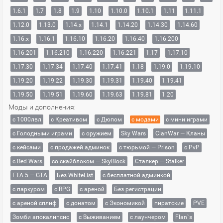
1.6.1
1.7
1.8
1.9
1.10
1.10.0
1.10.1
1.11
1.11.1
1.12.0
1.13.0
1.14.x
1.14.1
1.14.20
1.14.30
1.14.60
1.16.x
1.16.1
1.16.10
1.16.20
1.16.40
1.16.200
1.16.201
1.16.210
1.16.220
1.16.221
1.17
1.17.10
1.17.30
1.17.34
1.17.40
1.17.41
1.18
1.19.0
1.19.10
1.19.20
1.19.22
1.19.30
1.19.31
1.19.40
1.19.41
1.19.50
1.19.51
1.19.60
1.19.63
1.19.81
1.20
Моды и дополнения:
с 1000лвл
c Креативом
с Дюпом
с модами
с мини играми
с Голодными играми
с оружием
Sky Wars
ClanWar — Кланы
с кейсами
с продажей админок
с тюрьмой — Prison
с PvP
с Bed Wars
со скайблоком — SkyBlock
Сталкер — Stalker
ГТА 5 — GTA
Без WhiteList
с бесплатной админкой
с паркуром
с RPG
с ареной
Без регистрации
с ареной сплиф
с донатом
с Экономикой
пиратские
PVE
Зомби апокалипсис
с Выживанием
с лаунчером
Flan`s