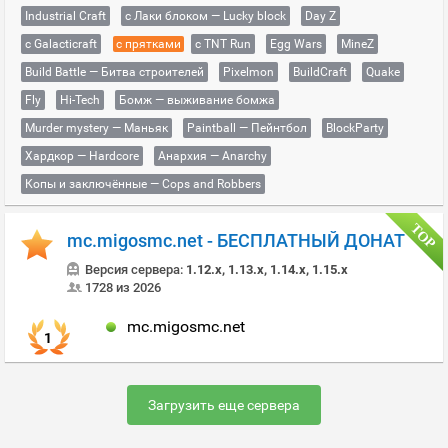
Industrial Craft
с Лаки блоком — Lucky block
Day Z
с Galacticraft
с прятками
с TNT Run
Egg Wars
MineZ
Build Battle — Битва строителей
Pixelmon
BuildCraft
Quake
Fly
Hi-Tech
Бомж — выживание бомжа
Murder mystery — Маньяк
Paintball — Пейнтбол
BlockParty
Хардкор — Hardcore
Анархия — Anarchy
Копы и заключённые — Cops and Robbers
mc.migosmc.net - БЕСПЛАТНЫЙ ДОНАТ
Версия сервера:
1.12.x, 1.13.x, 1.14.x, 1.15.x
1728 из 2026
mc.migosmc.net
1
Загрузить еще сервера