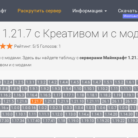
афт
Раскрутить сервер
Информация
Скачать
MoonLaun
1.21.7 c Креативом и с мо
Рейтинг:
5
/
5
Голосов:
1
и с модами. Здесь вы найдете таблицу с
серверами Майнкрафт 1.21.
ивом и с модами
3
1.2.4
1.2.5
1.3.1
1.3.2
1.4.2
1.4.4
1.4.5
1.4.6
1.4.7
1.5.1
1.5.2
1.6.1
1.8.8
1.8.9
1.9
1.9.1
1.9.2
1.9.3
1.9.4
1.10
1.10.1
1.10.2
1.11
1.11.1
1.
1.16.2
1.16.3
1.16.4
1.16.5
1.17
1.17.1
1.18
1.18.1
1.18.2
1.19
1.19.1
4
1.21.5
1.21.6
1.21.7
1.21.8
1.21.9
1.21.10
1.21.11
26.1
26.1.1
26.1.2
.16.x
1.0.0
1.0.0.16
1.0.2
1.0.2.1
1.0.3
1.0.4
1.0.5
1.0.6
1.0.7
1.0.9
1.1
1.10.0
1.10.1
1.11
1.11.1
1.12.0
1.13.0
1.14.x
1.14.1
1.14.20
1.14.30
1
17.30
1.17.34
1.17.40
1.17.41
1.18
1.19.0
1.19.10
1.19.20
1.19.22
1.19.