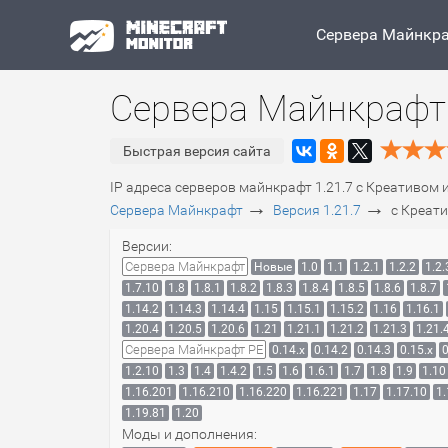
Сервера Майнкр
Сервера Майнкрафт 
Быстрая версия сайта
IP адреса серверов майнкрафт 1.21.7 c Креативом 
→
→
Сервера Майнкрафт
Версия 1.21.7
c Креат
Версии:
Сервера Майнкрафт
Новые
1.0
1.1
1.2.1
1.2.2
1.2.
1.7.10
1.8
1.8.1
1.8.2
1.8.3
1.8.4
1.8.5
1.8.6
1.8.7
1.14.2
1.14.3
1.14.4
1.15
1.15.1
1.15.2
1.16
1.16.1
1.20.4
1.20.5
1.20.6
1.21
1.21.1
1.21.2
1.21.3
1.21.
Сервера Майнкрафт PE
0.14.x
0.14.2
0.14.3
0.15.x
0
1.2.10
1.3
1.4
1.4.2
1.5
1.6
1.6.1
1.7
1.8
1.9
1.10
1.16.201
1.16.210
1.16.220
1.16.221
1.17
1.17.10
1.
1.19.81
1.20
Моды и дополнения: