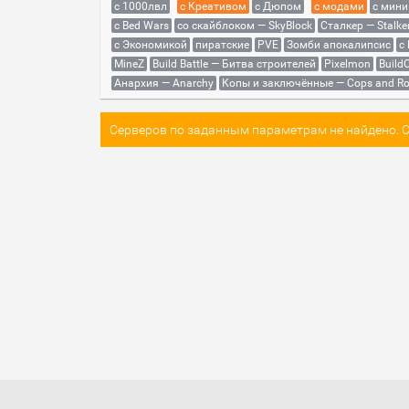
с 1000лвл
c Креативом
с Дюпом
с модами
с мини
с Bed Wars
со скайблоком — SkyBlock
Сталкер — Stalke
с Экономикой
пиратские
PVE
Зомби апокалипсис
с
MineZ
Build Battle — Битва строителей
Pixelmon
BuildC
Анархия — Anarchy
Копы и заключённые — Cops and Ro
Серверов по заданным параметрам не найдено. Со