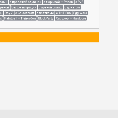
йсами
с продажей админок
с тюрьмой — Prison
с PvP
ареной
Без регистрации
с ареной сплиф
с донатом
ck
Day Z
с Galacticraft
с прятками
с TNT Run
Egg Wars
як
Paintball — Пейнтбол
BlockParty
Хардкор — Hardcore