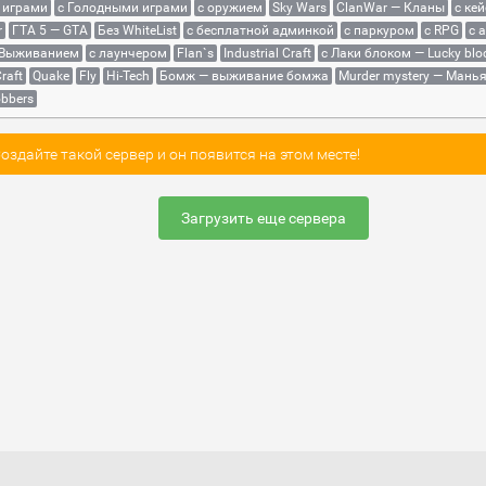
 играми
с Голодными играми
с оружием
Sky Wars
ClanWar — Кланы
с ке
r
ГТА 5 — GTA
Без WhiteList
с бесплатной админкой
с паркуром
с RPG
с 
 Выживанием
с лаунчером
Flan`s
Industrial Craft
с Лаки блоком — Lucky blo
raft
Quake
Fly
Hi-Tech
Бомж — выживание бомжа
Murder mystery — Мань
bbers
здайте такой сервер и он появится на этом месте!
Загрузить еще сервера