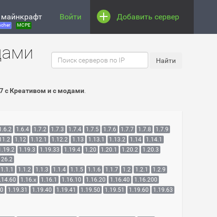
 майнкрафт
Войти
Добавить сервер
cher
MCPE
дами
7 c Креативом и с модами
.
1.6.2
1.6.4
1.7.2
1.7.3
1.7.4
1.7.5
1.7.6
1.7.7
1.7.8
1.7.9
11.2
1.12
1.12.1
1.12.2
1.13
1.13.1
1.13.2
1.14
1.14.1
1.19.2
1.19.3
1.19.33
1.19.4
1.20
1.20.1
1.20.2
1.20.3
26.2
1.1.1
1.1.2
1.1.3
1.1.4
1.1.5
1.1.6
1.1.7
1.2
1.2.1
1.2.9
.14.60
1.16.x
1.16.1
1.16.10
1.16.20
1.16.40
1.16.200
30
1.19.31
1.19.40
1.19.41
1.19.50
1.19.51
1.19.60
1.19.63