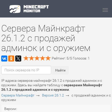
Navi
Сервера Майнкрафт
26.1.2 с продажей
админок и с оружием
Рейтинг:
5
/
5
Голосов:
1
IP адреса серверов майнкрафт 26.1.2 с продажей админок и с
оружием. Здесь вы найдете таблицу с
серверами Майнкрафт
26.1.2 с продажей админок и с оружием
.
→
→
Сервера Майнкрафт
Версия 26.1.2
с продажей админок и с
оружием
Версии: