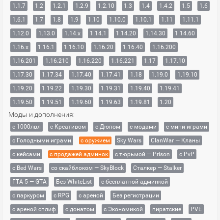
1.1.7
1.2
1.2.1
1.2.9
1.2.10
1.3
1.4
1.4.2
1.5
1.6
1.6.1
1.7
1.8
1.9
1.10
1.10.0
1.10.1
1.11
1.11.1
1.12.0
1.13.0
1.14.x
1.14.1
1.14.20
1.14.30
1.14.60
1.16.x
1.16.1
1.16.10
1.16.20
1.16.40
1.16.200
1.16.201
1.16.210
1.16.220
1.16.221
1.17
1.17.10
1.17.30
1.17.34
1.17.40
1.17.41
1.18
1.19.0
1.19.10
1.19.20
1.19.22
1.19.30
1.19.31
1.19.40
1.19.41
1.19.50
1.19.51
1.19.60
1.19.63
1.19.81
1.20
Моды и дополнения:
с 1000лвл
c Креативом
с Дюпом
с модами
с мини играми
с Голодными играми
с оружием
Sky Wars
ClanWar — Кланы
с кейсами
с продажей админок
с тюрьмой — Prison
с PvP
с Bed Wars
со скайблоком — SkyBlock
Сталкер — Stalker
ГТА 5 — GTA
Без WhiteList
с бесплатной админкой
с паркуром
с RPG
с ареной
Без регистрации
с ареной сплиф
с донатом
с Экономикой
пиратские
PVE