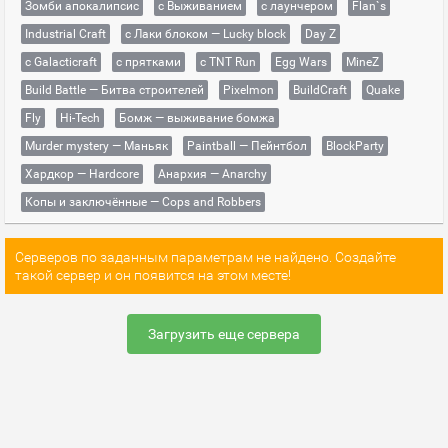
Зомби апокалипсис
с Выживанием
с лаунчером
Flan`s
Industrial Craft
с Лаки блоком — Lucky block
Day Z
с Galacticraft
с прятками
с TNT Run
Egg Wars
MineZ
Build Battle — Битва строителей
Pixelmon
BuildCraft
Quake
Fly
Hi-Tech
Бомж — выживание бомжа
Murder mystery — Маньяк
Paintball — Пейнтбол
BlockParty
Хардкор — Hardcore
Анархия — Anarchy
Копы и заключённые — Cops and Robbers
Серверов по заданным параметрам не найдено. Создайте
такой сервер и он появится на этом месте!
Загрузить еще сервера