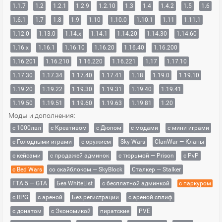
1.1.7
1.2
1.2.1
1.2.9
1.2.10
1.3
1.4
1.4.2
1.5
1.6
1.6.1
1.7
1.8
1.9
1.10
1.10.0
1.10.1
1.11
1.11.1
1.12.0
1.13.0
1.14.x
1.14.1
1.14.20
1.14.30
1.14.60
1.16.x
1.16.1
1.16.10
1.16.20
1.16.40
1.16.200
1.16.201
1.16.210
1.16.220
1.16.221
1.17
1.17.10
1.17.30
1.17.34
1.17.40
1.17.41
1.18
1.19.0
1.19.10
1.19.20
1.19.22
1.19.30
1.19.31
1.19.40
1.19.41
1.19.50
1.19.51
1.19.60
1.19.63
1.19.81
1.20
Моды и дополнения:
с 1000лвл
c Креативом
с Дюпом
с модами
с мини играми
с Голодными играми
с оружием
Sky Wars
ClanWar — Кланы
с кейсами
с продажей админок
с тюрьмой — Prison
с PvP
с Bed Wars
со скайблоком — SkyBlock
Сталкер — Stalker
ГТА 5 — GTA
Без WhiteList
с бесплатной админкой
с паркуром
с RPG
с ареной
Без регистрации
с ареной сплиф
с донатом
с Экономикой
пиратские
PVE