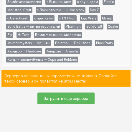
Зомби апокалипсис
с Выживанием
с лаунчером
Flan`s
Industrial Craft
с Лаки блоком — Lucky block
Day Z
с Galacticraft
с прятками
с TNT Run
Egg Wars
MineZ
Build Battle — Битва строителей
Pixelmon
BuildCraft
Quake
Fly
Hi-Tech
Бомж — выживание бомжа
Murder mystery — Маньяк
Paintball — Пейнтбол
BlockParty
Хардкор — Hardcore
Анархия — Anarchy
Копы и заключённые — Cops and Robbers
Серверов по заданным параметрам не найдено. Создайте
такой сервер и он появится на этом месте!
Загрузить еще сервера