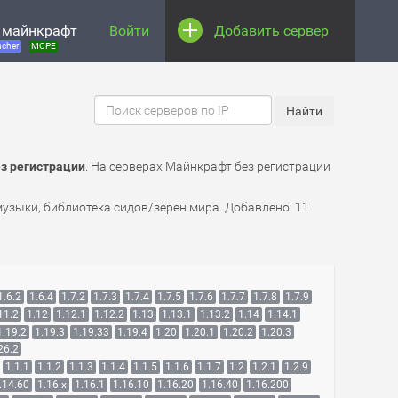
 майнкрафт
Войти
Добавить сервер
cher
MCPE
ез регистрации
. На серверах Майнкрафт без регистрации
музыки, библиотека сидов/зёрен мира. Добавлено: 11
1.6.2
1.6.4
1.7.2
1.7.3
1.7.4
1.7.5
1.7.6
1.7.7
1.7.8
1.7.9
11.2
1.12
1.12.1
1.12.2
1.13
1.13.1
1.13.2
1.14
1.14.1
1.19.2
1.19.3
1.19.33
1.19.4
1.20
1.20.1
1.20.2
1.20.3
26.2
1.1.1
1.1.2
1.1.3
1.1.4
1.1.5
1.1.6
1.1.7
1.2
1.2.1
1.2.9
.14.60
1.16.x
1.16.1
1.16.10
1.16.20
1.16.40
1.16.200