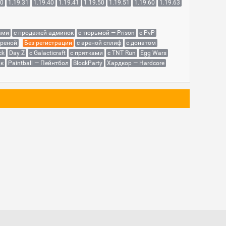
30
1.19.31
1.19.40
1.19.41
1.19.50
1.19.51
1.19.60
1.19.63
ами
с продажей админок
с тюрьмой — Prison
с PvP
ареной
Без регистрации
с ареной сплиф
с донатом
ck
Day Z
с Galacticraft
с прятками
с TNT Run
Egg Wars
як
Paintball — Пейнтбол
BlockParty
Хардкор — Hardcore