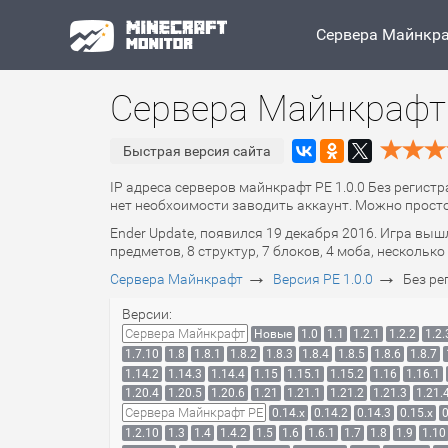
Сервера Майнкр
Сервера Майнкрафт 
Быстрая версия сайта
IP адреса серверов майнкрафт PE 1.0.0 Без регистр
нет необхоимости заводить аккаунт. Можно просто 
Ender Update, появился 19 декабря 2016. Игра вы
предметов, 8 структур, 7 блоков, 4 моба, нескольк
→
→
Сервера Майнкрафт
Версия PE 1.0.0
Без ре
Версии:
Сервера Майнкрафт
Новые
1.0
1.1
1.2.1
1.2.2
1.2.
1.7.10
1.8
1.8.1
1.8.2
1.8.3
1.8.4
1.8.5
1.8.6
1.8.7
1.14.2
1.14.3
1.14.4
1.15
1.15.1
1.15.2
1.16
1.16.1
1.20.4
1.20.5
1.20.6
1.21
1.21.1
1.21.2
1.21.3
1.21.
Сервера Майнкрафт PE
0.14.x
0.14.2
0.14.3
0.15.x
0
1.2.10
1.3
1.4
1.4.2
1.5
1.6
1.6.1
1.7
1.8
1.9
1.10