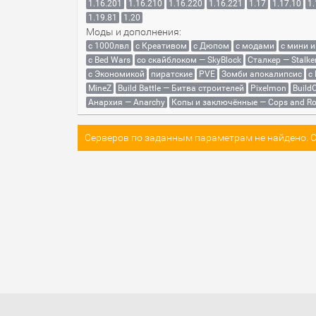
1.16.201
1.16.210
1.16.220
1.16.221
1.17
1.17.10
1.
1.19.81
1.20
Моды и дополнения:
с 1000лвл
c Креативом
с Дюпом
с модами
с мини 
с Bed Wars
со скайблоком — SkyBlock
Сталкер — Stalke
с Экономикой
пиратские
PVE
Зомби апокалипсис
с
MineZ
Build Battle — Битва строителей
Pixelmon
BuildC
Анархия — Anarchy
Копы и заключённые — Cops and Ro
Серверов по заданным параметрам не найдено. Со