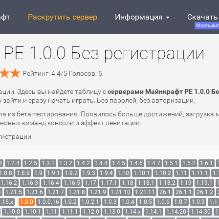
афт
Раскрутить сервер
Информация
Скачать
MoonLaun
PE 1.0.0 Без регистрации
Рейтинг:
4.4
/
5
Голосов:
5
ации. Здесь вы найдете таблицу с
серверами Майнкрафт PE 1.0.0 Б
зайти и сразу начать играть. Без паролей, без авторизации.
шла из бета-тестирования. Появилось больше достижений, загрузка 
о новых команд консоли и эффект левитации.
гистрации
3
1.2.4
1.2.5
1.3.1
1.3.2
1.4.2
1.4.4
1.4.5
1.4.6
1.4.7
1.5.1
1.5.2
1.6.1
1.8.8
1.8.9
1.9
1.9.1
1.9.2
1.9.3
1.9.4
1.10
1.10.1
1.10.2
1.11
1.11.1
1.
1.16.2
1.16.3
1.16.4
1.16.5
1.17
1.17.1
1.18
1.18.1
1.18.2
1.19
1.19.1
4
1.21.5
1.21.6
1.21.7
1.21.8
1.21.9
1.21.10
1.21.11
26.1
26.1.1
26.1.2
.16.x
1.0.0
1.0.0.16
1.0.2
1.0.2.1
1.0.3
1.0.4
1.0.5
1.0.6
1.0.7
1.0.9
1.1
1.10.0
1.10.1
1.11
1.11.1
1.12.0
1.13.0
1.14.x
1.14.1
1.14.20
1.14.30
1