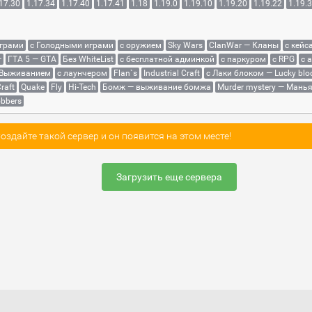
17.30
1.17.34
1.17.40
1.17.41
1.18
1.19.0
1.19.10
1.19.20
1.19.22
1.19.
играми
с Голодными играми
с оружием
Sky Wars
ClanWar — Кланы
с кейс
r
ГТА 5 — GTA
Без WhiteList
с бесплатной админкой
с паркуром
с RPG
с 
 Выживанием
с лаунчером
Flan`s
Industrial Craft
с Лаки блоком — Lucky blo
raft
Quake
Fly
Hi-Tech
Бомж — выживание бомжа
Murder mystery — Мань
bbers
здайте такой сервер и он появится на этом месте!
Загрузить еще сервера