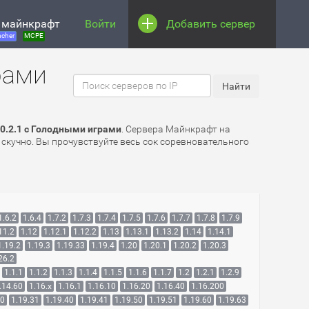
 майнкрафт
Войти
Добавить сервер
cher
MCPE
рами
0.2.1 с Голодными играми
. Сервера Майнкрафт на
 скучно. Вы прочувствуйте весь сок соревновательного
1.6.2
1.6.4
1.7.2
1.7.3
1.7.4
1.7.5
1.7.6
1.7.7
1.7.8
1.7.9
11.2
1.12
1.12.1
1.12.2
1.13
1.13.1
1.13.2
1.14
1.14.1
1.19.2
1.19.3
1.19.33
1.19.4
1.20
1.20.1
1.20.2
1.20.3
26.2
1.1.1
1.1.2
1.1.3
1.1.4
1.1.5
1.1.6
1.1.7
1.2
1.2.1
1.2.9
.14.60
1.16.x
1.16.1
1.16.10
1.16.20
1.16.40
1.16.200
30
1.19.31
1.19.40
1.19.41
1.19.50
1.19.51
1.19.60
1.19.63