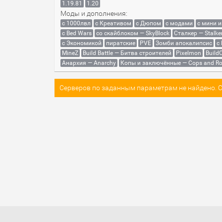
1.19.81
1.20
Моды и дополнения:
с 1000лвл
c Креативом
с Дюпом
с модами
с мини 
с Bed Wars
со скайблоком — SkyBlock
Сталкер — Stalke
с Экономикой
пиратские
PVE
Зомби апокалипсис
с
MineZ
Build Battle — Битва строителей
Pixelmon
BuildC
Анархия — Anarchy
Копы и заключённые — Cops and Ro
Серверов по заданным параметрам не найдено. Со