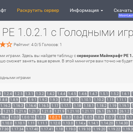
афт
Раскрутить сервер
Информация
Скачать
MoonLaun
PE 1.0.2.1 с Голодными иг
Рейтинг:
4.0
/
5
Голосов:
1
ыми играми. Здесь вы найдете таблицу с
серверами Майнкрафт PE 1.
шо сможет занять ваше время. В этой мини-игре вам точно не будет
лодными играми
3
1.2.4
1.2.5
1.3.1
1.3.2
1.4.2
1.4.4
1.4.5
1.4.6
1.4.7
1.5.1
1.5.2
1.6.1
1.8.8
1.8.9
1.9
1.9.1
1.9.2
1.9.3
1.9.4
1.10
1.10.1
1.10.2
1.11
1.11.1
1.
1.16.2
1.16.3
1.16.4
1.16.5
1.17
1.17.1
1.18
1.18.1
1.18.2
1.19
1.19.1
4
1.21.5
1.21.6
1.21.7
1.21.8
1.21.9
1.21.10
1.21.11
26.1
26.1.1
26.1.2
.16.x
1.0.0
1.0.0.16
1.0.2
1.0.2.1
1.0.3
1.0.4
1.0.5
1.0.6
1.0.7
1.0.9
1.1
1.10.0
1.10.1
1.11
1.11.1
1.12.0
1.13.0
1.14.x
1.14.1
1.14.20
1.14.30
1
17.30
1.17.34
1.17.40
1.17.41
1.18
1.19.0
1.19.10
1.19.20
1.19.22
1.19.