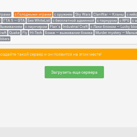
играми
с Голодными играми
с оружием
Sky Wars
ClanWar — Кланы
с кей
r
ГТА 5 — GTA
Без WhiteList
с бесплатной админкой
с паркуром
с RPG
с 
 Выживанием
с лаунчером
Flan`s
Industrial Craft
с Лаки блоком — Lucky blo
raft
Quake
Fly
Hi-Tech
Бомж — выживание бомжа
Murder mystery — Мань
bbers
здайте такой сервер и он появится на этом месте!
Загрузить еще сервера