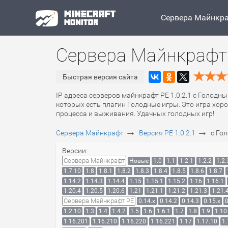
Сервера Майнкр
Сервера Майнкрафт 
Быстрая версия сайта
IP адреса серверов майнкрафт PE 1.0.2.1 с Голодн
которых есть плагин Голодные игры. Это игра хоро
процесса и выживания. Удачных голодных игр!
→
→
Сервера Майнкрафт
Версия PE 1.0.2.1
с Го
Версии:
Сервера Майнкрафт
Новые
1.0
1.1
1.2.1
1.2.2
1.2.
1.7.10
1.8
1.8.1
1.8.2
1.8.3
1.8.4
1.8.5
1.8.6
1.8.7
1.14.2
1.14.3
1.14.4
1.15
1.15.1
1.15.2
1.16
1.16.1
1.20.4
1.20.5
1.20.6
1.21
1.21.1
1.21.2
1.21.3
1.21.
Сервера Майнкрафт PE
0.14.x
0.14.2
0.14.3
0.15.x
0
1.2.10
1.3
1.4
1.4.2
1.5
1.6
1.6.1
1.7
1.8
1.9
1.10
1.16.201
1.16.210
1.16.220
1.16.221
1.17
1.17.10
1.