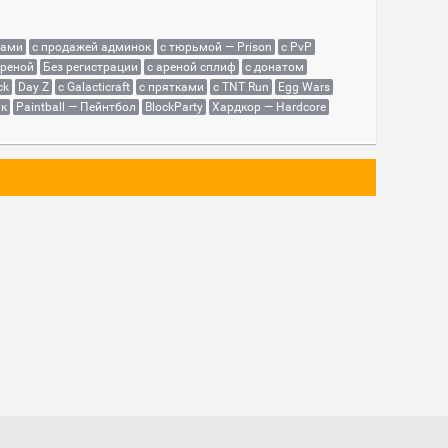
сами
с продажей админок
с тюрьмой — Prison
с PvP
ареной
Без регистрации
с ареной сплиф
с донатом
ck
Day Z
с Galacticraft
с прятками
с TNT Run
Egg Wars
як
Paintball — Пейнтбол
BlockParty
Хардкор — Hardcore