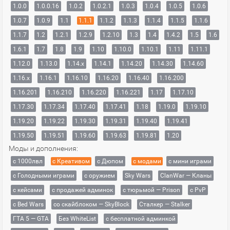
1.0.0
1.0.0.16
1.0.2
1.0.2.1
1.0.3
1.0.4
1.0.5
1.0.6
1.0.7
1.0.9
1.1
1.1.1
1.1.2
1.1.3
1.1.4
1.1.5
1.1.6
1.1.7
1.2
1.2.1
1.2.9
1.2.10
1.3
1.4
1.4.2
1.5
1.6
1.6.1
1.7
1.8
1.9
1.10
1.10.0
1.10.1
1.11
1.11.1
1.12.0
1.13.0
1.14.x
1.14.1
1.14.20
1.14.30
1.14.60
1.16.x
1.16.1
1.16.10
1.16.20
1.16.40
1.16.200
1.16.201
1.16.210
1.16.220
1.16.221
1.17
1.17.10
1.17.30
1.17.34
1.17.40
1.17.41
1.18
1.19.0
1.19.10
1.19.20
1.19.22
1.19.30
1.19.31
1.19.40
1.19.41
1.19.50
1.19.51
1.19.60
1.19.63
1.19.81
1.20
Моды и дополнения:
с 1000лвл
c Креативом
с Дюпом
с модами
с мини играми
с Голодными играми
с оружием
Sky Wars
ClanWar — Кланы
с кейсами
с продажей админок
с тюрьмой — Prison
с PvP
с Bed Wars
со скайблоком — SkyBlock
Сталкер — Stalker
ГТА 5 — GTA
Без WhiteList
с бесплатной админкой