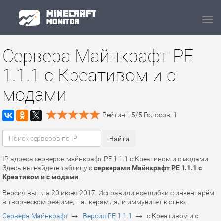
Navi
Сервера Майнкрафт PE
1.1.1 c Креативом и с
модами
Рейтинг:
5
/
5
Голосов:
1
IP адреса серверов майнкрафт PE 1.1.1 c Креативом и с модами.
Здесь вы найдете таблицу с
серверами Майнкрафт PE 1.1.1 c
Креативом и с модами
.
Версия вышла 20 июня 2017. Исправили все шибки с инвентарём
в творческом режиме, шалкерам дали иммунитет к огню.
→
→
Сервера Майнкрафт
Версия PE 1.1.1
c Креативом и с