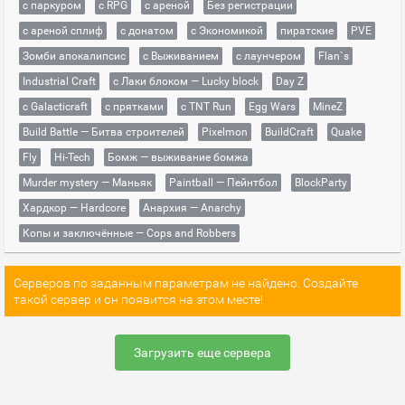
с паркуром
с RPG
с ареной
Без регистрации
с ареной сплиф
с донатом
с Экономикой
пиратские
PVE
Зомби апокалипсис
с Выживанием
с лаунчером
Flan`s
Industrial Craft
с Лаки блоком — Lucky block
Day Z
с Galacticraft
с прятками
с TNT Run
Egg Wars
MineZ
Build Battle — Битва строителей
Pixelmon
BuildCraft
Quake
Fly
Hi-Tech
Бомж — выживание бомжа
Murder mystery — Маньяк
Paintball — Пейнтбол
BlockParty
Хардкор — Hardcore
Анархия — Anarchy
Копы и заключённые — Cops and Robbers
Серверов по заданным параметрам не найдено. Создайте
такой сервер и он появится на этом месте!
Загрузить еще сервера