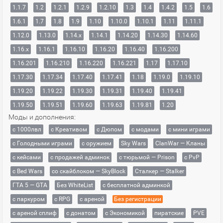
1.1.7
1.2
1.2.1
1.2.9
1.2.10
1.3
1.4
1.4.2
1.5
1.6
1.6.1
1.7
1.8
1.9
1.10
1.10.0
1.10.1
1.11
1.11.1
1.12.0
1.13.0
1.14.x
1.14.1
1.14.20
1.14.30
1.14.60
1.16.x
1.16.1
1.16.10
1.16.20
1.16.40
1.16.200
1.16.201
1.16.210
1.16.220
1.16.221
1.17
1.17.10
1.17.30
1.17.34
1.17.40
1.17.41
1.18
1.19.0
1.19.10
1.19.20
1.19.22
1.19.30
1.19.31
1.19.40
1.19.41
1.19.50
1.19.51
1.19.60
1.19.63
1.19.81
1.20
Моды и дополнения:
с 1000лвл
c Креативом
с Дюпом
с модами
с мини играми
с Голодными играми
с оружием
Sky Wars
ClanWar — Кланы
с кейсами
с продажей админок
с тюрьмой — Prison
с PvP
с Bed Wars
со скайблоком — SkyBlock
Сталкер — Stalker
ГТА 5 — GTA
Без WhiteList
с бесплатной админкой
с паркуром
с RPG
с ареной
Без регистрации
с ареной сплиф
с донатом
с Экономикой
пиратские
PVE