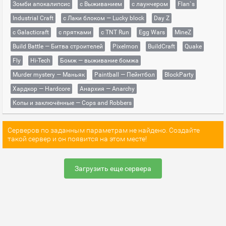
Зомби апокалипсис
с Выживанием
с лаунчером
Flan`s
Industrial Craft
с Лаки блоком — Lucky block
Day Z
с Galacticraft
с прятками
с TNT Run
Egg Wars
MineZ
Build Battle — Битва строителей
Pixelmon
BuildCraft
Quake
Fly
Hi-Tech
Бомж — выживание бомжа
Murder mystery — Маньяк
Paintball — Пейнтбол
BlockParty
Хардкор — Hardcore
Анархия — Anarchy
Копы и заключённые — Cops and Robbers
Серверов по заданным параметрам не найдено. Создайте
такой сервер и он появится на этом месте!
Загрузить еще сервера