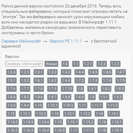
Релиз данной версии состоялся 20 декабря 2016. Теперь есть
специальные фейерверки, которые помогают игрокам летать на
"элитре". Так же фейерверки наносят урон окружающим мобам,
если они находятся рядом со взрывом. В Майнкрафт 1.11.1
Добавлены железные самородки, возможность переплавить
инструмены и части брони.
→
→
Сервера Майнкрафт
Версия PE 1.11.1
с бесплатной
админкой
Версии:
Сервера Майнкрафт
Новые
1.0
1.1
1.2.1
1.2.2
1.2.3
1.2.4
1.2.5
1.3.1
1.3.2
1.4.2
1.4.4
1.4.5
1.4.6
1.4.7
1.5.1
1.5.2
1.6.1
1.6.2
1.6.4
1.7.2
1.7.3
1.7.4
1.7.5
1.7.6
1.7.7
1.7.8
1.7.9
1.7.10
1.8
1.8.1
1.8.2
1.8.3
1.8.4
1.8.5
1.8.6
1.8.7
1.8.8
1.8.9
1.9
1.9.1
1.9.2
1.9.3
1.9.4
1.10
1.10.1
1.10.2
1.11
1.11.1
1.11.2
1.12
1.12.1
1.12.2
1.13
1.13.1
1.13.2
1.14
1.14.1
1.14.2
1.14.3
1.14.4
1.15
1.15.1
1.15.2
1.16
1.16.1
1.16.2
1.16.3
1.16.4
1.16.5
1.17
1.17.1
1.18
1.18.1