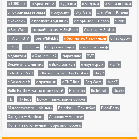
с 1000лвл
c Креативом
с Дюпом
с модами
с мини играми
с Голодными играми
с оружием
Sky Wars
ClanWar — Кланы
с кейсами
с продажей админок
с тюрьмой — Prison
с PvP
с Bed Wars
со скайблоком — SkyBlock
Сталкер — Stalker
ГТА 5 — GTA
Без WhiteList
с бесплатной админкой
с паркуром
с RPG
с ареной
Без регистрации
с ареной сплиф
с донатом
с Экономикой
пиратские
PVE
Зомби апокалипсис
с Выживанием
с лаунчером
Flan`s
Industrial Craft
с Лаки блоком — Lucky block
Day Z
с Galacticraft
с прятками
с TNT Run
Egg Wars
MineZ
Build Battle — Битва строителей
Pixelmon
BuildCraft
Quake
Fly
Hi-Tech
Бомж — выживание бомжа
Murder mystery — Маньяк
Paintball — Пейнтбол
BlockParty
Хардкор — Hardcore
Анархия — Anarchy
Копы и заключённые — Cops and Robbers