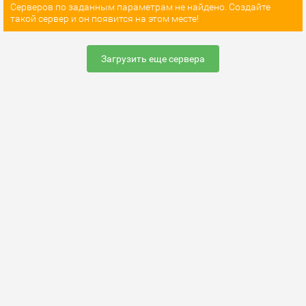
Серверов по заданным параметрам не найдено. Создайте
такой сервер и он появится на этом месте!
Загрузить еще сервера
Раскрутить сервер
FAQ по настройке сервера
Добавить сервер
Контакты
Карта сайта