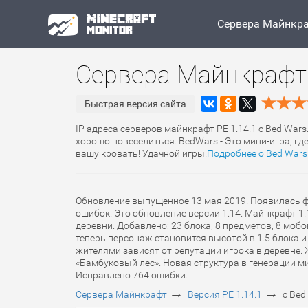
Сервера Майнкр
Сервера Майнкрафт 
Быстрая версия сайта
IP адреса серверов майнкрафт PE 1.14.1 с Bed Wars
хорошо повеселиться. BedWars - Это мини-игра, г
вашу кровать! Удачной игры!
Подробнее о Bed Wars
Обновление выпущенное 13 мая 2019. Появилась ф
ошибок. Это обновление версии 1.14. Майнкрафт 1.1
деревни. Добавлено: 23 блока, 8 предметов, 8 мобов
теперь персонаж становится высотой в 1.5 блока 
жителями зависят от репутации игрока в деревне. 
«Бамбуковый лес». Новая структура в генерации ми
Исправлено 764 ошибки.
→
→
Сервера Майнкрафт
Версия PE 1.14.1
с Bed