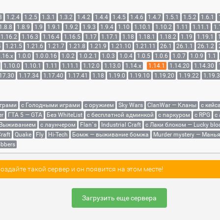
3
1.2.4
1.2.5
1.3.1
1.3.2
1.4.2
1.4.4
1.4.5
1.4.6
1.4.7
1.5.1
1.5.2
1.6.1
1.8.8
1.8.9
1.9
1.9.1
1.9.2
1.9.3
1.9.4
1.10
1.10.1
1.10.2
1.11
1.11.1
1.
1.16.2
1.16.3
1.16.4
1.16.5
1.17
1.17.1
1.18
1.18.1
1.18.2
1.19
1.19.1
4
1.21.5
1.21.6
1.21.7
1.21.8
1.21.9
1.21.10
1.21.11
26.1
26.1.1
26.1.2
.16.x
1.0.0
1.0.0.16
1.0.2
1.0.2.1
1.0.3
1.0.4
1.0.5
1.0.6
1.0.7
1.0.9
1.1
1.10.0
1.10.1
1.11
1.11.1
1.12.0
1.13.0
1.14.x
1.14.1
1.14.20
1.14.30
17.30
1.17.34
1.17.40
1.17.41
1.18
1.19.0
1.19.10
1.19.20
1.19.22
1.19.
играми
с Голодными играми
с оружием
Sky Wars
ClanWar — Кланы
с кейс
er
ГТА 5 — GTA
Без WhiteList
с бесплатной админкой
с паркуром
с RPG
с
 Выживанием
с лаунчером
Flan`s
Industrial Craft
с Лаки блоком — Lucky blo
raft
Quake
Fly
Hi-Tech
Бомж — выживание бомжа
Murder mystery — Мань
bbers
здайте такой сервер и он появится на этом месте!
Загрузить еще сервера