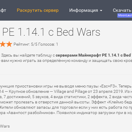
афт
Раскрутить сервер
Информация
Скачать
MoonLaun
PE 1.14.1 с Bed Wars
Рейтинг:
5
/
5
Голосов:
1
. Здесь вы найдете таблицу с
серверами Майнкрафт PE 1.14.1 с Bed
де вам нужно играть за определённую команду и защищать свою кро
ункция приостановки игры не выводя меню паузы «Esc+F3». Теперь
4 — Крупное обновление — Village and Pillage от 23 апреля 2019. Из
, 7 достижений, 5 звуков, 4 вида статистики, 2 эффекта, 2 вида час
и может пролезать в отверстия данной высоты. Эффект «Клеймо беды
Жители обновляют запасы для торговли если у них есть работа по 
ра «Аванпост разбойников». Появился индикатор загрузки при в хо
 Wars