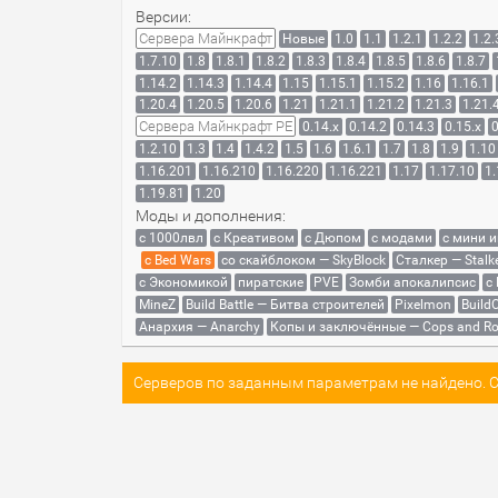
Версии:
Сервера Майнкрафт
Новые
1.0
1.1
1.2.1
1.2.2
1.2.
1.7.10
1.8
1.8.1
1.8.2
1.8.3
1.8.4
1.8.5
1.8.6
1.8.7
1.14.2
1.14.3
1.14.4
1.15
1.15.1
1.15.2
1.16
1.16.1
1.20.4
1.20.5
1.20.6
1.21
1.21.1
1.21.2
1.21.3
1.21.
Сервера Майнкрафт PE
0.14.x
0.14.2
0.14.3
0.15.x
0
1.2.10
1.3
1.4
1.4.2
1.5
1.6
1.6.1
1.7
1.8
1.9
1.10
1.16.201
1.16.210
1.16.220
1.16.221
1.17
1.17.10
1.
1.19.81
1.20
Моды и дополнения:
с 1000лвл
c Креативом
с Дюпом
с модами
с мини 
с Bed Wars
со скайблоком — SkyBlock
Сталкер — Stalk
с Экономикой
пиратские
PVE
Зомби апокалипсис
с
MineZ
Build Battle — Битва строителей
Pixelmon
BuildC
Анархия — Anarchy
Копы и заключённые — Cops and Ro
Серверов по заданным параметрам не найдено. Со