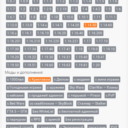
1.0.7
1.0.9
1.1
1.1.1
1.1.2
1.1.3
1.1.4
1.1.5
1.1.6
1.1.7
1.2
1.2.1
1.2.9
1.2.10
1.3
1.4
1.4.2
1.5
1.6
1.6.1
1.7
1.8
1.9
1.10
1.10.0
1.10.1
1.11
1.11.1
1.12.0
1.13.0
1.14.x
1.14.1
1.14.20
1.14.30
1.14.60
1.16.x
1.16.1
1.16.10
1.16.20
1.16.40
1.16.200
1.16.201
1.16.210
1.16.220
1.16.221
1.17
1.17.10
1.17.30
1.17.34
1.17.40
1.17.41
1.18
1.19.0
1.19.10
1.19.20
1.19.22
1.19.30
1.19.31
1.19.40
1.19.41
1.19.50
1.19.51
1.19.60
1.19.63
1.19.81
1.20
Моды и дополнения:
с 1000лвл
c Креативом
с Дюпом
с модами
с мини играми
с Голодными играми
с оружием
Sky Wars
ClanWar — Кланы
с кейсами
с продажей админок
с тюрьмой — Prison
с PvP
с Bed Wars
со скайблоком — SkyBlock
Сталкер — Stalker
ГТА 5 — GTA
Без WhiteList
с бесплатной админкой
с паркуром
с RPG
с ареной
Без регистрации
с ареной сплиф
с донатом
с Экономикой
пиратские
PVE