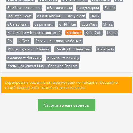
Зомби апокалипсис
с Выживанием
с лаунчером
Flan`s
Industrial Craft
с Лаки блоком — Lucky block
Day Z
с Galacticraft
с прятками
с TNT Run
Egg Wars
MineZ
Build Battle — Битва строителей
Pixelmon
BuildCraft
Quake
Fly
Hi-Tech
Бомж — выживание бомжа
Murder mystery — Маньяк
Paintball — Пейнтбол
BlockParty
Хардкор — Hardcore
Анархия — Anarchy
Копы и заключённые — Cops and Robbers
Серверов по заданным параметрам не найдено. Создайте
такой сервер и он появится на этом месте!
Загрузить еще сервера