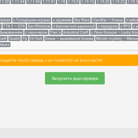
17.30
1.17.34
1.17.40
1.17.41
1.18
1.19.0
1.19.10
1.19.20
1.19.22
1.19.
играми
с Голодными играми
с оружием
Sky Wars
ClanWar — Кланы
с кейс
r
ГТА 5 — GTA
Без WhiteList
с бесплатной админкой
с паркуром
с RPG
с 
 Выживанием
с лаунчером
Flan`s
Industrial Craft
с Лаки блоком — Lucky blo
raft
Quake
Fly
Hi-Tech
Бомж — выживание бомжа
Murder mystery — Мань
bbers
здайте такой сервер и он появится на этом месте!
Загрузить еще сервера