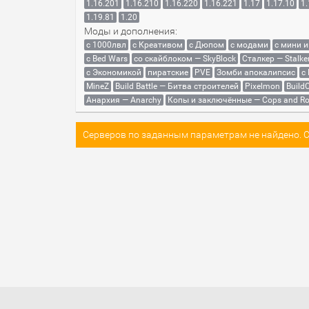
1.16.201
1.16.210
1.16.220
1.16.221
1.17
1.17.10
1.
1.19.81
1.20
Моды и дополнения:
с 1000лвл
c Креативом
с Дюпом
с модами
с мини 
с Bed Wars
со скайблоком — SkyBlock
Сталкер — Stalke
с Экономикой
пиратские
PVE
Зомби апокалипсис
с
MineZ
Build Battle — Битва строителей
Pixelmon
BuildC
Анархия — Anarchy
Копы и заключённые — Cops and Ro
Серверов по заданным параметрам не найдено. Со