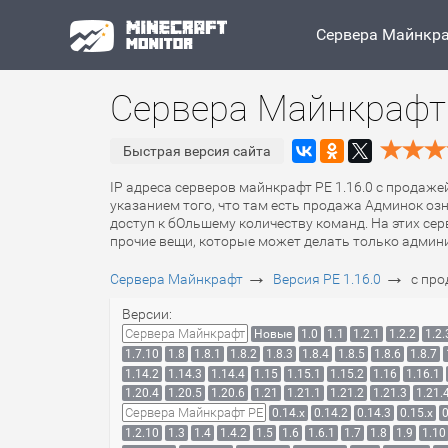
Сервера Майнкр
Сервера Майнкрафт 
Быстрая версия сайта
IP адреса серверов майнкрафт PE 1.16.0 с продаже
указанием того, что там есть продажа Админок оз
доступ к бОльшему количеству команд. На этих се
прочие вещи, которые может делать только админ
→
→
Сервера Майнкрафт
Версия PE 1.16.0
с пр
Версии:
Сервера Майнкрафт
Новые
1.0
1.1
1.2.1
1.2.2
1.2.
1.7.10
1.8
1.8.1
1.8.2
1.8.3
1.8.4
1.8.5
1.8.6
1.8.7
1.14.2
1.14.3
1.14.4
1.15
1.15.1
1.15.2
1.16
1.16.1
1.20.4
1.20.5
1.20.6
1.21
1.21.1
1.21.2
1.21.3
1.21.
Сервера Майнкрафт PE
0.14.x
0.14.2
0.14.3
0.15.x
0
1.2.10
1.3
1.4
1.4.2
1.5
1.6
1.6.1
1.7
1.8
1.9
1.10