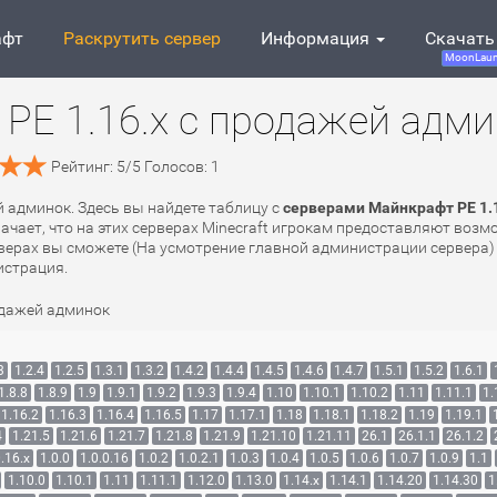
афт
Раскрутить сервер
Информация
Скачать
MoonLaun
PE 1.16.x с продажей адм
Рейтинг:
5
/
5
Голосов:
1
й админок. Здесь вы найдете таблицу с
серверами Майнкрафт PE 1.
начает, что на этих серверах Minecraft игрокам предоставляют воз
рверах вы сможете (На усмотрение главной администрации сервера) 
истрация.
одажей админок
3
1.2.4
1.2.5
1.3.1
1.3.2
1.4.2
1.4.4
1.4.5
1.4.6
1.4.7
1.5.1
1.5.2
1.6.1
1.8.8
1.8.9
1.9
1.9.1
1.9.2
1.9.3
1.9.4
1.10
1.10.1
1.10.2
1.11
1.11.1
1.
1.16.2
1.16.3
1.16.4
1.16.5
1.17
1.17.1
1.18
1.18.1
1.18.2
1.19
1.19.1
4
1.21.5
1.21.6
1.21.7
1.21.8
1.21.9
1.21.10
1.21.11
26.1
26.1.1
26.1.2
.16.x
1.0.0
1.0.0.16
1.0.2
1.0.2.1
1.0.3
1.0.4
1.0.5
1.0.6
1.0.7
1.0.9
1.1
1.10.0
1.10.1
1.11
1.11.1
1.12.0
1.13.0
1.14.x
1.14.1
1.14.20
1.14.30
1