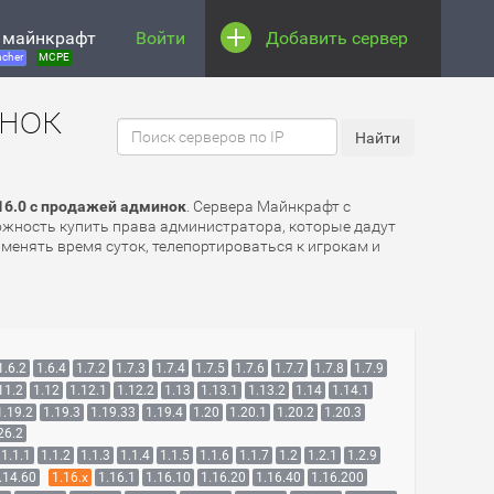
 майнкрафт
Войти
Добавить сервер
cher
MCPE
инок
16.0 с продажей админок
. Сервера Майнкрафт с
можность купить права администратора, которые дадут
менять время суток, телепортироваться к игрокам и
1.6.2
1.6.4
1.7.2
1.7.3
1.7.4
1.7.5
1.7.6
1.7.7
1.7.8
1.7.9
11.2
1.12
1.12.1
1.12.2
1.13
1.13.1
1.13.2
1.14
1.14.1
1.19.2
1.19.3
1.19.33
1.19.4
1.20
1.20.1
1.20.2
1.20.3
26.2
1.1.1
1.1.2
1.1.3
1.1.4
1.1.5
1.1.6
1.1.7
1.2
1.2.1
1.2.9
.14.60
1.16.x
1.16.1
1.16.10
1.16.20
1.16.40
1.16.200