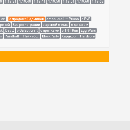
30
1.19.31
1.19.40
1.19.41
1.19.50
1.19.51
1.19.60
1.19.63
ами
с продажей админок
с тюрьмой — Prison
с PvP
ареной
Без регистрации
с ареной сплиф
с донатом
ck
Day Z
с Galacticraft
с прятками
с TNT Run
Egg Wars
як
Paintball — Пейнтбол
BlockParty
Хардкор — Hardcore