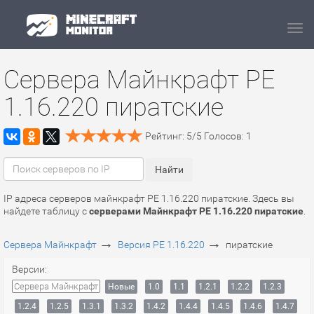
Navi
Сервера Майнкрафт PE
1.16.220 пиратские
Рейтинг:
5
/
5
Голосов:
1
IP адреса серверов майнкрафт PE 1.16.220 пиратские. Здесь вы
найдете таблицу с
серверами Майнкрафт PE 1.16.220 пиратские
.
→
→
Сервера Майнкрафт
Версия PE 1.16.220
пиратские
Версии:
Сервера Майнкрафт
Новые
1.0
1.1
1.2.1
1.2.2
1.2.3
1.2.4
1.2.5
1.3.1
1.3.2
1.4.2
1.4.4
1.4.5
1.4.6
1.4.7