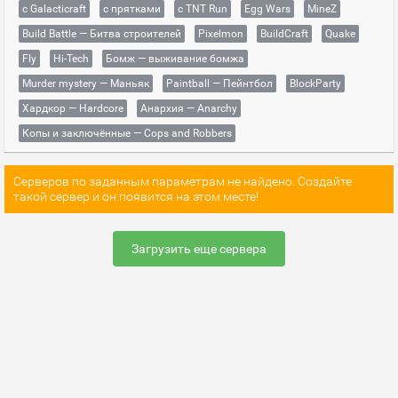
с Galacticraft
с прятками
с TNT Run
Egg Wars
MineZ
Build Battle — Битва строителей
Pixelmon
BuildCraft
Quake
Fly
Hi-Tech
Бомж — выживание бомжа
Murder mystery — Маньяк
Paintball — Пейнтбол
BlockParty
Хардкор — Hardcore
Анархия — Anarchy
Копы и заключённые — Cops and Robbers
Серверов по заданным параметрам не найдено. Создайте
такой сервер и он появится на этом месте!
Загрузить еще сервера