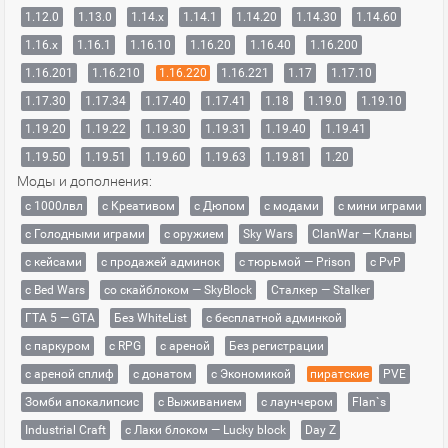
1.12.0
1.13.0
1.14.x
1.14.1
1.14.20
1.14.30
1.14.60
1.16.x
1.16.1
1.16.10
1.16.20
1.16.40
1.16.200
1.16.201
1.16.210
1.16.220
1.16.221
1.17
1.17.10
1.17.30
1.17.34
1.17.40
1.17.41
1.18
1.19.0
1.19.10
1.19.20
1.19.22
1.19.30
1.19.31
1.19.40
1.19.41
1.19.50
1.19.51
1.19.60
1.19.63
1.19.81
1.20
Моды и дополнения:
с 1000лвл
c Креативом
с Дюпом
с модами
с мини играми
с Голодными играми
с оружием
Sky Wars
ClanWar — Кланы
с кейсами
с продажей админок
с тюрьмой — Prison
с PvP
с Bed Wars
со скайблоком — SkyBlock
Сталкер — Stalker
ГТА 5 — GTA
Без WhiteList
с бесплатной админкой
с паркуром
с RPG
с ареной
Без регистрации
с ареной сплиф
с донатом
с Экономикой
пиратские
PVE
Зомби апокалипсис
с Выживанием
с лаунчером
Flan`s
Industrial Craft
с Лаки блоком — Lucky block
Day Z