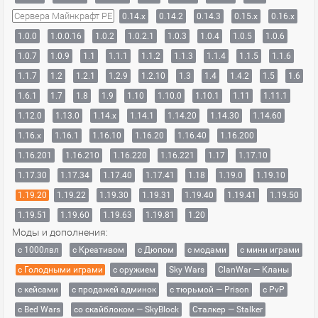
Сервера Майнкрафт PE
0.14.x
0.14.2
0.14.3
0.15.x
0.16.x
1.0.0
1.0.0.16
1.0.2
1.0.2.1
1.0.3
1.0.4
1.0.5
1.0.6
1.0.7
1.0.9
1.1
1.1.1
1.1.2
1.1.3
1.1.4
1.1.5
1.1.6
1.1.7
1.2
1.2.1
1.2.9
1.2.10
1.3
1.4
1.4.2
1.5
1.6
1.6.1
1.7
1.8
1.9
1.10
1.10.0
1.10.1
1.11
1.11.1
1.12.0
1.13.0
1.14.x
1.14.1
1.14.20
1.14.30
1.14.60
1.16.x
1.16.1
1.16.10
1.16.20
1.16.40
1.16.200
1.16.201
1.16.210
1.16.220
1.16.221
1.17
1.17.10
1.17.30
1.17.34
1.17.40
1.17.41
1.18
1.19.0
1.19.10
1.19.20
1.19.22
1.19.30
1.19.31
1.19.40
1.19.41
1.19.50
1.19.51
1.19.60
1.19.63
1.19.81
1.20
Моды и дополнения:
с 1000лвл
c Креативом
с Дюпом
с модами
с мини играми
с Голодными играми
с оружием
Sky Wars
ClanWar — Кланы
с кейсами
с продажей админок
с тюрьмой — Prison
с PvP
с Bed Wars
со скайблоком — SkyBlock
Сталкер — Stalker