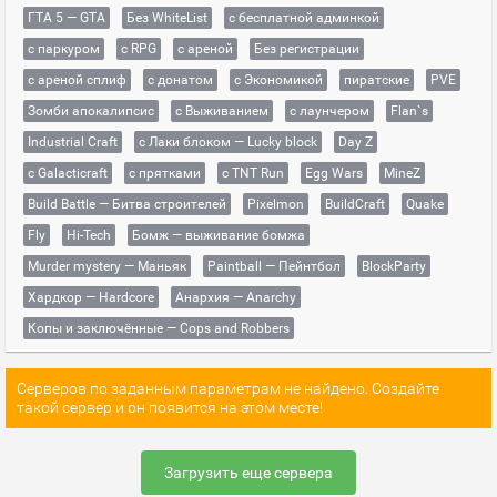
ГТА 5 — GTA
Без WhiteList
с бесплатной админкой
с паркуром
с RPG
с ареной
Без регистрации
с ареной сплиф
с донатом
с Экономикой
пиратские
PVE
Зомби апокалипсис
с Выживанием
с лаунчером
Flan`s
Industrial Craft
с Лаки блоком — Lucky block
Day Z
с Galacticraft
с прятками
с TNT Run
Egg Wars
MineZ
Build Battle — Битва строителей
Pixelmon
BuildCraft
Quake
Fly
Hi-Tech
Бомж — выживание бомжа
Murder mystery — Маньяк
Paintball — Пейнтбол
BlockParty
Хардкор — Hardcore
Анархия — Anarchy
Копы и заключённые — Cops and Robbers
Серверов по заданным параметрам не найдено. Создайте
такой сервер и он появится на этом месте!
Загрузить еще сервера