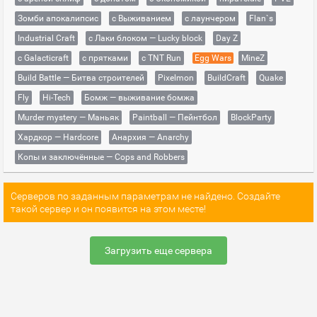
Зомби апокалипсис
с Выживанием
с лаунчером
Flan`s
Industrial Craft
с Лаки блоком — Lucky block
Day Z
с Galacticraft
с прятками
с TNT Run
Egg Wars
MineZ
Build Battle — Битва строителей
Pixelmon
BuildCraft
Quake
Fly
Hi-Tech
Бомж — выживание бомжа
Murder mystery — Маньяк
Paintball — Пейнтбол
BlockParty
Хардкор — Hardcore
Анархия — Anarchy
Копы и заключённые — Cops and Robbers
Серверов по заданным параметрам не найдено. Создайте
такой сервер и он появится на этом месте!
Загрузить еще сервера