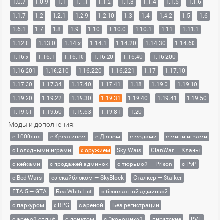
1.0.7
1.0.9
1.1
1.1.1
1.1.2
1.1.3
1.1.4
1.1.5
1.1.6
1.1.7
1.2
1.2.1
1.2.9
1.2.10
1.3
1.4
1.4.2
1.5
1.6
1.6.1
1.7
1.8
1.9
1.10
1.10.0
1.10.1
1.11
1.11.1
1.12.0
1.13.0
1.14.x
1.14.1
1.14.20
1.14.30
1.14.60
1.16.x
1.16.1
1.16.10
1.16.20
1.16.40
1.16.200
1.16.201
1.16.210
1.16.220
1.16.221
1.17
1.17.10
1.17.30
1.17.34
1.17.40
1.17.41
1.18
1.19.0
1.19.10
1.19.20
1.19.22
1.19.30
1.19.31
1.19.40
1.19.41
1.19.50
1.19.51
1.19.60
1.19.63
1.19.81
1.20
Моды и дополнения:
с 1000лвл
c Креативом
с Дюпом
с модами
с мини играми
с Голодными играми
с оружием
Sky Wars
ClanWar — Кланы
с кейсами
с продажей админок
с тюрьмой — Prison
с PvP
с Bed Wars
со скайблоком — SkyBlock
Сталкер — Stalker
ГТА 5 — GTA
Без WhiteList
с бесплатной админкой
с паркуром
с RPG
с ареной
Без регистрации
с ареной сплиф
с донатом
с Экономикой
пиратские
PVE