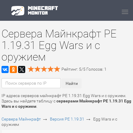
Navi
Сервера Майнкрафт PE
1.19.31 Egg Wars и с
оружием
Рейтинг:
5
/
5
Голосов:
1
IP адреса серверов майнкрафт PE 1.19.31 Egg Wars и с оружием.
Здесь вы найдете таблицу с
серверами Майнкрафт PE 1.19.31 Egg
Wars и с оружием
.
→
→
Сервера Майнкрафт
Версия PE 1.19.31
Egg Wars и с
оружием