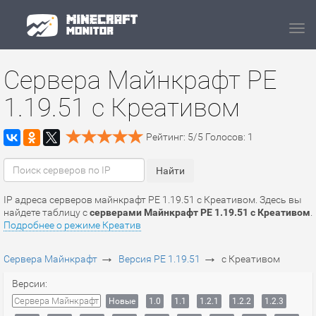
Navi
Сервера Майнкрафт PE
1.19.51 c Креативом
Рейтинг:
5
/
5
Голосов:
1
IP адреса серверов майнкрафт PE 1.19.51 c Креативом. Здесь вы
найдете таблицу с
серверами Майнкрафт PE 1.19.51 c Креативом
.
Подробнее о режиме Креатив
→
→
Сервера Майнкрафт
Версия PE 1.19.51
c Креативом
Версии:
Сервера Майнкрафт
Новые
1.0
1.1
1.2.1
1.2.2
1.2.3