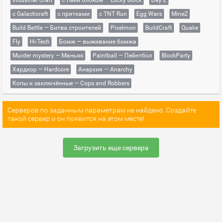
Industrial Craft
с Лаки блоком — Lucky block
Day Z
с Galacticraft
с прятками
с TNT Run
Egg Wars
MineZ
Build Battle — Битва строителей
Pixelmon
BuildCraft
Quake
Fly
Hi-Tech
Бомж — выживание бомжа
Murder mystery — Маньяк
Paintball — Пейнтбол
BlockParty
Хардкор — Hardcore
Анархия — Anarchy
Копы и заключённые — Cops and Robbers
Серверов по заданным параметрам не найдено. Создайте
такой сервер и он появится на этом месте!
Загрузить еще сервера