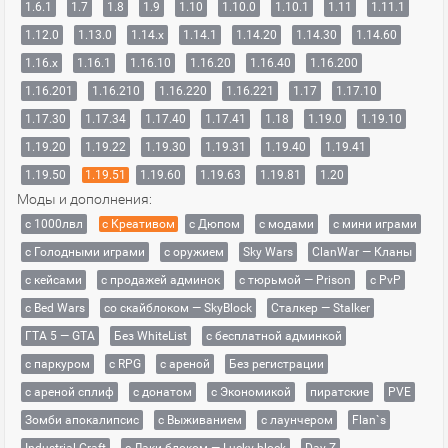
1.6.1
1.7
1.8
1.9
1.10
1.10.0
1.10.1
1.11
1.11.1
1.12.0
1.13.0
1.14.x
1.14.1
1.14.20
1.14.30
1.14.60
1.16.x
1.16.1
1.16.10
1.16.20
1.16.40
1.16.200
1.16.201
1.16.210
1.16.220
1.16.221
1.17
1.17.10
1.17.30
1.17.34
1.17.40
1.17.41
1.18
1.19.0
1.19.10
1.19.20
1.19.22
1.19.30
1.19.31
1.19.40
1.19.41
1.19.50
1.19.51
1.19.60
1.19.63
1.19.81
1.20
Моды и дополнения:
с 1000лвл
c Креативом
с Дюпом
с модами
с мини играми
с Голодными играми
с оружием
Sky Wars
ClanWar — Кланы
с кейсами
с продажей админок
с тюрьмой — Prison
с PvP
с Bed Wars
со скайблоком — SkyBlock
Сталкер — Stalker
ГТА 5 — GTA
Без WhiteList
с бесплатной админкой
с паркуром
с RPG
с ареной
Без регистрации
с ареной сплиф
с донатом
с Экономикой
пиратские
PVE
Зомби апокалипсис
с Выживанием
с лаунчером
Flan`s