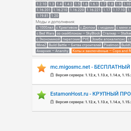
1.2.10
1.3
1.4
1.4.2
1.5
1.6
1.6.1
1.7
1.8
1.9
1.10
1.16.201
1.16.210
1.16.220
1.16.221
1.17
1.17.10
1.
1.19.81
1.20
Моды и дополнения:
с 1000лвл
c Креативом
с Дюпом
с модами
с мини 
с Bed Wars
со скайблоком — SkyBlock
Сталкер — Stalke
с Экономикой
пиратские
PVE
Зомби апокалипсис
с
MineZ
Build Battle — Битва строителей
Pixelmon
BuildC
Анархия — Anarchy
Копы и заключённые — Cops and R
mc.migosmc.net - БЕСПЛАТНЫ
Версия сервера:
1.12.x, 1.13.x, 1.14.x, 1.15.
EstamonHost.ru - КРУПНЫЙ ПР
Версия сервера:
1.12.x, 1.13.x, 1.14.x, 1.15.