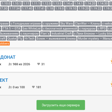
1.10.0
1.10.1
1.11
1.11.1
1.12.0
1.13.0
1.14.x
1.14.1
1.14.20
1.14.30
1
17.30
1.17.34
1.17.40
1.17.41
1.18
1.19.0
1.19.10
1.19.20
1.19.22
1.19.
играми
с Голодными играми
с оружием
Sky Wars
ClanWar — Кланы
с кейс
r
ГТА 5 — GTA
Без WhiteList
с бесплатной админкой
с паркуром
с RPG
с 
 Выживанием
с лаунчером
Flan`s
Industrial Craft
с Лаки блоком — Lucky blo
raft
Quake
Fly
Hi-Tech
Бомж — выживание бомжа
Murder mystery — Мань
obbers
Й ДОНАТ
x
988 из 2026
31
ОЕКТ
x
0 из 100
181
Загрузить еще сервера