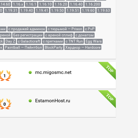
.14.60
1.16.x
1.16.1
1.16.10
1.16.20
1.16.40
1.16.200
30
1.19.31
1.19.40
1.19.41
1.19.50
1.19.51
1.19.60
1.19.63
ами
с продажей админок
с тюрьмой — Prison
с PvP
ареной
Без регистрации
с ареной сплиф
с донатом
ck
Day Z
с Galacticraft
с прятками
с TNT Run
Egg Wars
як
Paintball — Пейнтбол
BlockParty
Хардкор — Hardcore
mc.migosmc.net
1
EstamonHost.ru
0