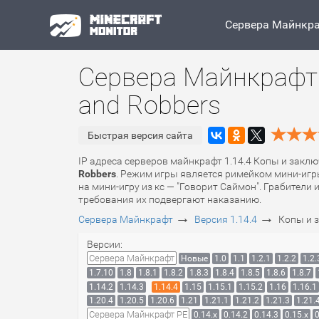
Сервера Майнкр
Сервера Майнкрафт 
and Robbers
Быстрая версия сайта
IP адреса серверов майнкрафт 1.14.4 Копы и заклю
Robbers
. Режим игры является римейком мини-игры
на мини-игру из кс — "Говорит Саймон". Грабители
требования их подвергают наказанию.
→
→
Сервера Майнкрафт
Версия 1.14.4
Копы и 
Версии:
Сервера Майнкрафт
Новые
1.0
1.1
1.2.1
1.2.2
1.2.
1.7.10
1.8
1.8.1
1.8.2
1.8.3
1.8.4
1.8.5
1.8.6
1.8.7
1.14.2
1.14.3
1.14.4
1.15
1.15.1
1.15.2
1.16
1.16.1
1.20.4
1.20.5
1.20.6
1.21
1.21.1
1.21.2
1.21.3
1.21.
Сервера Майнкрафт PE
0.14.x
0.14.2
0.14.3
0.15.x
0