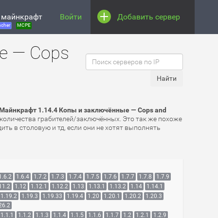
 майнкрафт
Войти
Добавить сервер
cher
MCPE
е — Cops
Майнкрафт 1.14.4 Копы и заключённые — Cops and
о количества грабителей/заключённых. Это так же похоже
ить в столовую и тд, если они не хотят выполнять
1.6.2
1.6.4
1.7.2
1.7.3
1.7.4
1.7.5
1.7.6
1.7.7
1.7.8
1.7.9
11.2
1.12
1.12.1
1.12.2
1.13
1.13.1
1.13.2
1.14
1.14.1
1.19.2
1.19.3
1.19.33
1.19.4
1.20
1.20.1
1.20.2
1.20.3
26.2
1.1.1
1.1.2
1.1.3
1.1.4
1.1.5
1.1.6
1.1.7
1.2
1.2.1
1.2.9