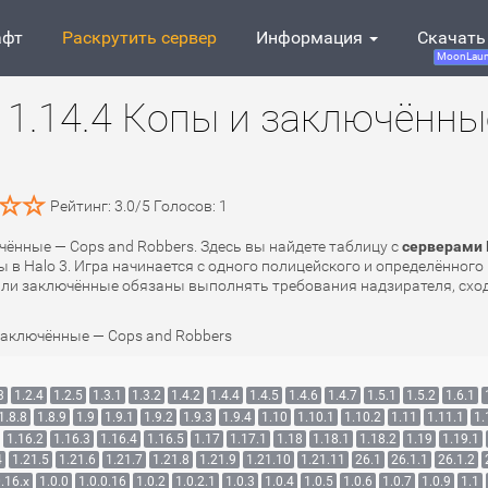
афт
Раскрутить сервер
Информация
Скачать
MoonLaun
1.14.4 Копы и заключённы
Рейтинг:
3.0
/
5
Голосов:
1
чённые — Cops and Robbers. Здесь вы найдете таблицу с
серверами 
 в Halo 3. Игра начинается с одного полицейского и определённог
 или заключённые обязаны выполнять требования надзирателя, сход
заключённые — Cops and Robbers
3
1.2.4
1.2.5
1.3.1
1.3.2
1.4.2
1.4.4
1.4.5
1.4.6
1.4.7
1.5.1
1.5.2
1.6.1
1.8.8
1.8.9
1.9
1.9.1
1.9.2
1.9.3
1.9.4
1.10
1.10.1
1.10.2
1.11
1.11.1
1.
1.16.2
1.16.3
1.16.4
1.16.5
1.17
1.17.1
1.18
1.18.1
1.18.2
1.19
1.19.1
4
1.21.5
1.21.6
1.21.7
1.21.8
1.21.9
1.21.10
1.21.11
26.1
26.1.1
26.1.2
.16.x
1.0.0
1.0.0.16
1.0.2
1.0.2.1
1.0.3
1.0.4
1.0.5
1.0.6
1.0.7
1.0.9
1.1