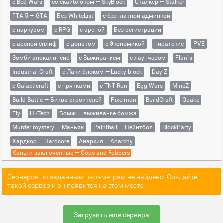
с Bed Wars
со скайблоком — SkyBlock
Сталкер — Stalker
ГТА 5 — GTA
Без WhiteList
с бесплатной админкой
с паркуром
с RPG
с ареной
Без регистрации
с ареной сплиф
с донатом
с Экономикой
пиратские
PVE
Зомби апокалипсис
с Выживанием
с лаунчером
Flan`s
Industrial Craft
с Лаки блоком — Lucky block
Day Z
с Galacticraft
с прятками
с TNT Run
Egg Wars
MineZ
Build Battle — Битва строителей
Pixelmon
BuildCraft
Quake
Fly
Hi-Tech
Бомж — выживание бомжа
Murder mystery — Маньяк
Paintball — Пейнтбол
BlockParty
Хардкор — Hardcore
Анархия — Anarchy
Копы и заключённые — Cops and Robbers
Серверов по заданным параметрам не найдено. Создайте
такой сервер и он появится на этом месте!
Загрузить еще сервера