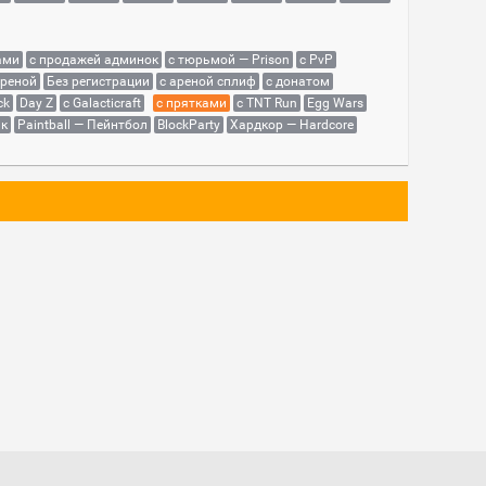
ами
с продажей админок
с тюрьмой — Prison
с PvP
ареной
Без регистрации
с ареной сплиф
с донатом
ck
Day Z
с Galacticraft
с прятками
с TNT Run
Egg Wars
як
Paintball — Пейнтбол
BlockParty
Хардкор — Hardcore