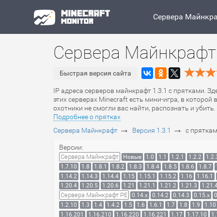
Сервера Майнкр
Сервера Майнкрафт 
Быстрая версия сайта
IP адреса серверов майнкрафт 1.3.1 с прятками. Зд
этих серверах Minecraft есть мини-игра, в которой
охотники не смогли вас найти, распознать и убить.
Подробнее о прятках
→
→
Сервера Майнкрафт
Версия 1.3.1
с прятка
Версии:
Сервера Майнкрафт
Новые
1.0
1.1
1.2.1
1.2.2
1.2.
1.7.10
1.8
1.8.1
1.8.2
1.8.3
1.8.4
1.8.5
1.8.6
1.8.7
1.14.2
1.14.3
1.14.4
1.15
1.15.1
1.15.2
1.16
1.16.1
1.20.4
1.20.5
1.20.6
1.21
1.21.1
1.21.2
1.21.3
1.21.
Сервера Майнкрафт PE
0.14.x
0.14.2
0.14.3
0.15.x
0
1.2.10
1.3
1.4
1.4.2
1.5
1.6
1.6.1
1.7
1.8
1.9
1.10
1.16.201
1.16.210
1.16.220
1.16.221
1.17
1.17.10
1.