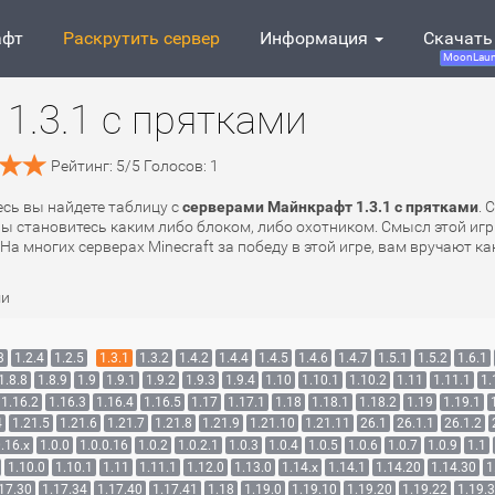
афт
Раскрутить сервер
Информация
Скачать
MoonLaun
1.3.1 с прятками
Рейтинг:
5
/
5
Голосов:
1
есь вы найдете таблицу с
серверами Майнкрафт 1.3.1 с прятками
. 
 вы становитесь каким либо блоком, либо охотником. Смысл этой игр
 На многих серверах Minecraft за победу в этой игре, вам вручают 
ми
3
1.2.4
1.2.5
1.3.1
1.3.2
1.4.2
1.4.4
1.4.5
1.4.6
1.4.7
1.5.1
1.5.2
1.6.1
1.8.8
1.8.9
1.9
1.9.1
1.9.2
1.9.3
1.9.4
1.10
1.10.1
1.10.2
1.11
1.11.1
1.
1.16.2
1.16.3
1.16.4
1.16.5
1.17
1.17.1
1.18
1.18.1
1.18.2
1.19
1.19.1
4
1.21.5
1.21.6
1.21.7
1.21.8
1.21.9
1.21.10
1.21.11
26.1
26.1.1
26.1.2
.16.x
1.0.0
1.0.0.16
1.0.2
1.0.2.1
1.0.3
1.0.4
1.0.5
1.0.6
1.0.7
1.0.9
1.1
1.10.0
1.10.1
1.11
1.11.1
1.12.0
1.13.0
1.14.x
1.14.1
1.14.20
1.14.30
1
17.30
1.17.34
1.17.40
1.17.41
1.18
1.19.0
1.19.10
1.19.20
1.19.22
1.19.