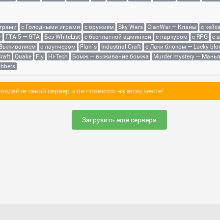
играми
с Голодными играми
с оружием
Sky Wars
ClanWar — Кланы
с кейс
r
ГТА 5 — GTA
Без WhiteList
с бесплатной админкой
с паркуром
с RPG
с 
 Выживанием
с лаунчером
Flan`s
Industrial Craft
с Лаки блоком — Lucky blo
raft
Quake
Fly
Hi-Tech
Бомж — выживание бомжа
Murder mystery — Мань
bbers
здайте такой сервер и он появится на этом месте!
Загрузить еще сервера