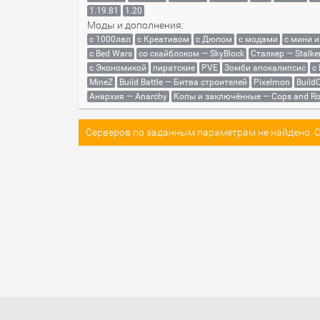
1.19.81
1.20
Моды и дополнения:
с 1000лвл
c Креативом
с Дюпом
с модами
с мини 
с Bed Wars
со скайблоком — SkyBlock
Сталкер — Stalke
с Экономикой
пиратские
PVE
Зомби апокалипсис
с
MineZ
Build Battle — Битва строителей
Pixelmon
BuildC
Анархия — Anarchy
Копы и заключённые — Cops and Ro
Серверов по заданным параметрам не найдено. Со