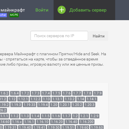
 майнкрафт
Войти
Добавить сервер
cher
MCPE
Сервера Майнкрафт с плагином Прятки/Hide and Seek. На
ы - спрятаться на карте, чтобы за отведённое время
какие либо призы, игровую валюту или же ценные призы.
1.6.2
1.6.4
1.7.2
1.7.3
1.7.4
1.7.5
1.7.6
1.7.7
1.7.8
1.7.9
11.2
1.12
1.12.1
1.12.2
1.13
1.13.1
1.13.2
1.14
1.14.1
1.19.2
1.19.3
1.19.33
1.19.4
1.20
1.20.1
1.20.2
1.20.3
26.2
1.1.1
1.1.2
1.1.3
1.1.4
1.1.5
1.1.6
1.1.7
1.2
1.2.1
1.2.9
.14.60
1.16.x
1.16.1
1.16.10
1.16.20
1.16.40
1.16.200
30
1.19.31
1.19.40
1.19.41
1.19.50
1.19.51
1.19.60
1.19.63