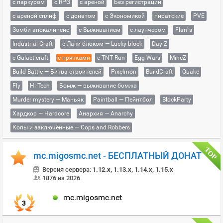
с паркуром
с RPG
с ареной
Без регистрации
с ареной сплиф
с донатом
с Экономикой
пиратские
PVE
Зомби апокалипсис
с Выживанием
с лаунчером
Flan`s
Industrial Craft
с Лаки блоком — Lucky block
Day Z
с Galacticraft
с прятками
с TNT Run
Egg Wars
MineZ
Build Battle — Битва строителей
Pixelmon
BuildCraft
Quake
Fly
Hi-Tech
Бомж — выживание бомжа
Murder mystery — Маньяк
Paintball — Пейнтбол
BlockParty
Хардкор — Hardcore
Анархия — Anarchy
Копы и заключённые — Cops and Robbers
mc.migosmc.net - БЕСПЛАТНЫЙ ДОНАТ
Версия сервера:
1.12.x, 1.13.x, 1.14.x, 1.15.x
1876 из 2026
mc.migosmc.net
3