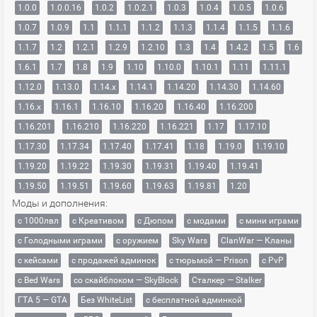
1.0.0
1.0.0.16
1.0.2
1.0.2.1
1.0.3
1.0.4
1.0.5
1.0.6
1.0.7
1.0.9
1.1
1.1.1
1.1.2
1.1.3
1.1.4
1.1.5
1.1.6
1.1.7
1.2
1.2.1
1.2.9
1.2.10
1.3
1.4
1.4.2
1.5
1.6
1.6.1
1.7
1.8
1.9
1.10
1.10.0
1.10.1
1.11
1.11.1
1.12.0
1.13.0
1.14.x
1.14.1
1.14.20
1.14.30
1.14.60
1.16.x
1.16.1
1.16.10
1.16.20
1.16.40
1.16.200
1.16.201
1.16.210
1.16.220
1.16.221
1.17
1.17.10
1.17.30
1.17.34
1.17.40
1.17.41
1.18
1.19.0
1.19.10
1.19.20
1.19.22
1.19.30
1.19.31
1.19.40
1.19.41
1.19.50
1.19.51
1.19.60
1.19.63
1.19.81
1.20
Моды и дополнения:
с 1000лвл
c Креативом
с Дюпом
с модами
с мини играми
с Голодными играми
с оружием
Sky Wars
ClanWar — Кланы
с кейсами
с продажей админок
с тюрьмой — Prison
с PvP
с Bed Wars
со скайблоком — SkyBlock
Сталкер — Stalker
ГТА 5 — GTA
Без WhiteList
с бесплатной админкой