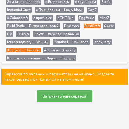
Зомби апокалипсис
с Выживанием
с лаунчером
Flan`s
Industrial Craft
с Лаки блоком — Lucky block
Day Z
с Galacticraft
с прятками
с TNT Run
Egg Wars
MineZ
Build Battle — Битва строителей
Pixelmon
BuildCraft
Quake
Fly
Hi-Tech
Бомж — выживание бомжа
Murder mystery — Маньяк
Paintball — Пейнтбол
BlockParty
Хардкор — Hardcore
Анархия — Anarchy
Копы и заключённые — Cops and Robbers
Серверов по заданным параметрам не найдено. Создайте
такой сервер и он появится на этом месте!
Загрузить еще сервера