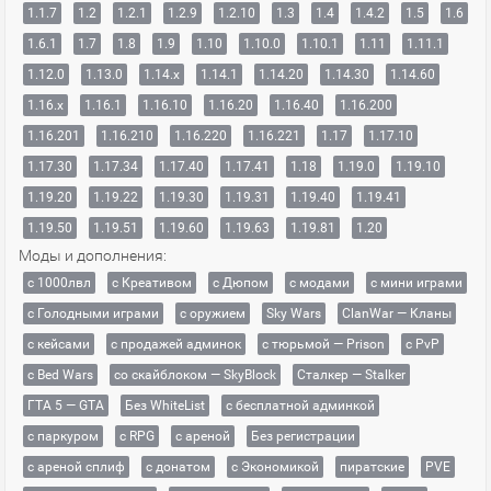
1.1.7
1.2
1.2.1
1.2.9
1.2.10
1.3
1.4
1.4.2
1.5
1.6
1.6.1
1.7
1.8
1.9
1.10
1.10.0
1.10.1
1.11
1.11.1
1.12.0
1.13.0
1.14.x
1.14.1
1.14.20
1.14.30
1.14.60
1.16.x
1.16.1
1.16.10
1.16.20
1.16.40
1.16.200
1.16.201
1.16.210
1.16.220
1.16.221
1.17
1.17.10
1.17.30
1.17.34
1.17.40
1.17.41
1.18
1.19.0
1.19.10
1.19.20
1.19.22
1.19.30
1.19.31
1.19.40
1.19.41
1.19.50
1.19.51
1.19.60
1.19.63
1.19.81
1.20
Моды и дополнения:
с 1000лвл
c Креативом
с Дюпом
с модами
с мини играми
с Голодными играми
с оружием
Sky Wars
ClanWar — Кланы
с кейсами
с продажей админок
с тюрьмой — Prison
с PvP
с Bed Wars
со скайблоком — SkyBlock
Сталкер — Stalker
ГТА 5 — GTA
Без WhiteList
с бесплатной админкой
с паркуром
с RPG
с ареной
Без регистрации
с ареной сплиф
с донатом
с Экономикой
пиратские
PVE