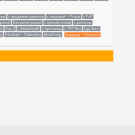
ами
с продажей админок
с тюрьмой — Prison
с PvP
ареной
Без регистрации
с ареной сплиф
с донатом
ck
Day Z
с Galacticraft
с прятками
с TNT Run
Egg Wars
як
Paintball — Пейнтбол
BlockParty
Хардкор — Hardcore