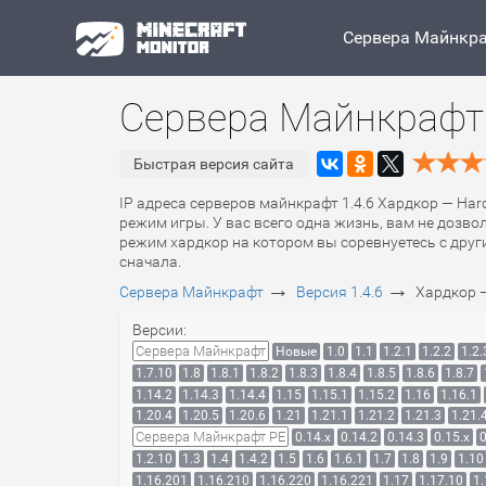
Сервера Майнкр
Сервера Майнкрафт 
Быстрая версия сайта
IP адреса серверов майнкрафт 1.4.6 Хардкор — Har
режим игры. У вас всего одна жизнь, вам не дозво
режим хардкор на котором вы соревнуетесь с други
сначала.
→
→
Сервера Майнкрафт
Версия 1.4.6
Хардкор 
Версии:
Сервера Майнкрафт
Новые
1.0
1.1
1.2.1
1.2.2
1.2.
1.7.10
1.8
1.8.1
1.8.2
1.8.3
1.8.4
1.8.5
1.8.6
1.8.7
1.14.2
1.14.3
1.14.4
1.15
1.15.1
1.15.2
1.16
1.16.1
1.20.4
1.20.5
1.20.6
1.21
1.21.1
1.21.2
1.21.3
1.21.
Сервера Майнкрафт PE
0.14.x
0.14.2
0.14.3
0.15.x
0
1.2.10
1.3
1.4
1.4.2
1.5
1.6
1.6.1
1.7
1.8
1.9
1.10
1.16.201
1.16.210
1.16.220
1.16.221
1.17
1.17.10
1.