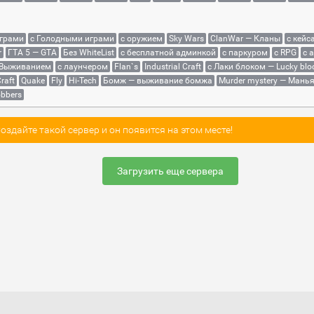
играми
с Голодными играми
с оружием
Sky Wars
ClanWar — Кланы
с кейс
r
ГТА 5 — GTA
Без WhiteList
с бесплатной админкой
с паркуром
с RPG
с 
 Выживанием
с лаунчером
Flan`s
Industrial Craft
с Лаки блоком — Lucky blo
raft
Quake
Fly
Hi-Tech
Бомж — выживание бомжа
Murder mystery — Мань
bbers
здайте такой сервер и он появится на этом месте!
Загрузить еще сервера