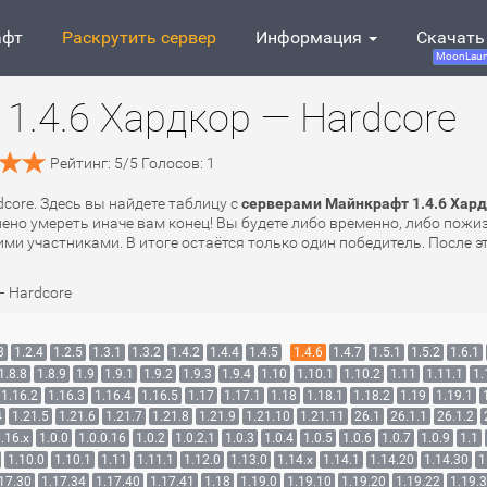
афт
Раскрутить сервер
Информация
Скачать
MoonLaun
1.4.6 Хардкор — Hardcore
Рейтинг:
5
/
5
Голосов:
1
dcore. Здесь вы найдете таблицу с
серверами Майнкрафт 1.4.6 Хард
лено умереть иначе вам конец! Вы будете либо временно, либо пожи
ми участниками. В итоге остаётся только один победитель. После эт
— Hardcore
3
1.2.4
1.2.5
1.3.1
1.3.2
1.4.2
1.4.4
1.4.5
1.4.6
1.4.7
1.5.1
1.5.2
1.6.1
1.8.8
1.8.9
1.9
1.9.1
1.9.2
1.9.3
1.9.4
1.10
1.10.1
1.10.2
1.11
1.11.1
1.
1.16.2
1.16.3
1.16.4
1.16.5
1.17
1.17.1
1.18
1.18.1
1.18.2
1.19
1.19.1
4
1.21.5
1.21.6
1.21.7
1.21.8
1.21.9
1.21.10
1.21.11
26.1
26.1.1
26.1.2
.16.x
1.0.0
1.0.0.16
1.0.2
1.0.2.1
1.0.3
1.0.4
1.0.5
1.0.6
1.0.7
1.0.9
1.1
1.10.0
1.10.1
1.11
1.11.1
1.12.0
1.13.0
1.14.x
1.14.1
1.14.20
1.14.30
1
17.30
1.17.34
1.17.40
1.17.41
1.18
1.19.0
1.19.10
1.19.20
1.19.22
1.19.