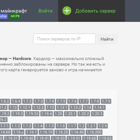
 майнкрафт
Войти
Добавить сервер
cher
MCPE
кор — Hardcore
. Хардкор — максимально сложный
зненно заблокированы на сервере. Но так же есть и
ого карта генерируется заново и игра начинается
1.6.2
1.6.4
1.7.2
1.7.3
1.7.4
1.7.5
1.7.6
1.7.7
1.7.8
1.7.9
11.2
1.12
1.12.1
1.12.2
1.13
1.13.1
1.13.2
1.14
1.14.1
1.19.2
1.19.3
1.19.33
1.19.4
1.20
1.20.1
1.20.2
1.20.3
26.2
1.1.1
1.1.2
1.1.3
1.1.4
1.1.5
1.1.6
1.1.7
1.2
1.2.1
1.2.9
.14.60
1.16.x
1.16.1
1.16.10
1.16.20
1.16.40
1.16.200
30
1.19.31
1.19.40
1.19.41
1.19.50
1.19.51
1.19.60
1.19.63