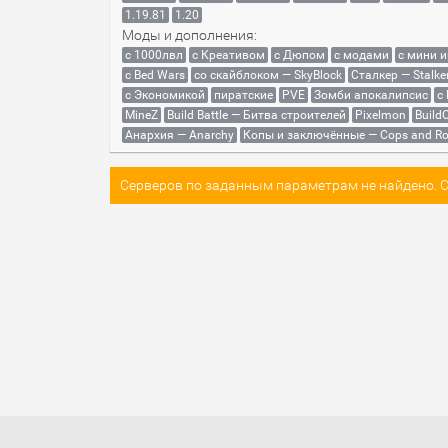
1.19.81
1.20
Моды и дополнения:
с 1000лвл
c Креативом
с Дюпом
с модами
с мини 
с Bed Wars
со скайблоком — SkyBlock
Сталкер — Stalke
с Экономикой
пиратские
PVE
Зомби апокалипсис
с
MineZ
Build Battle — Битва строителей
Pixelmon
BuildC
Анархия — Anarchy
Копы и заключённые — Cops and Ro
Серверов по заданным параметрам не найдено. Со