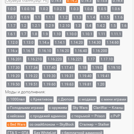
Сервера Майнкрафт PE
0.14.x
0.14.2
0.14.3
0.15.x
0.16.x
1.0.0
1.0.0.16
1.0.2
1.0.2.1
1.0.3
1.0.4
1.0.5
1.0.6
1.0.7
1.0.9
1.1
1.1.1
1.1.2
1.1.3
1.1.4
1.1.5
1.1.6
1.1.7
1.2
1.2.1
1.2.9
1.2.10
1.3
1.4
1.4.2
1.5
1.6
1.6.1
1.7
1.8
1.9
1.10
1.10.0
1.10.1
1.11
1.11.1
1.12.0
1.13.0
1.14.x
1.14.1
1.14.20
1.14.30
1.14.60
1.16.x
1.16.1
1.16.10
1.16.20
1.16.40
1.16.200
1.16.201
1.16.210
1.16.220
1.16.221
1.17
1.17.10
1.17.30
1.17.34
1.17.40
1.17.41
1.18
1.19.0
1.19.10
1.19.20
1.19.22
1.19.30
1.19.31
1.19.40
1.19.41
1.19.50
1.19.51
1.19.60
1.19.63
1.19.81
1.20
Моды и дополнения:
с 1000лвл
c Креативом
с Дюпом
с модами
с мини играми
с Голодными играми
с оружием
Sky Wars
ClanWar — Кланы
с кейсами
с продажей админок
с тюрьмой — Prison
с PvP
с Bed Wars
со скайблоком — SkyBlock
Сталкер — Stalker
ГТА 5 — GTA
Без WhiteList
с бесплатной админкой