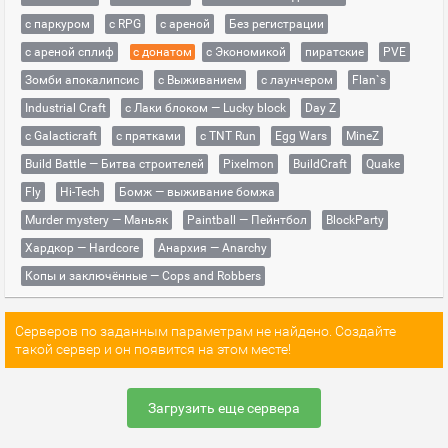
с паркуром
с RPG
с ареной
Без регистрации
с ареной сплиф
с донатом
с Экономикой
пиратские
PVE
Зомби апокалипсис
с Выживанием
с лаунчером
Flan`s
Industrial Craft
с Лаки блоком — Lucky block
Day Z
с Galacticraft
с прятками
с TNT Run
Egg Wars
MineZ
Build Battle — Битва строителей
Pixelmon
BuildCraft
Quake
Fly
Hi-Tech
Бомж — выживание бомжа
Murder mystery — Маньяк
Paintball — Пейнтбол
BlockParty
Хардкор — Hardcore
Анархия — Anarchy
Копы и заключённые — Cops and Robbers
Серверов по заданным параметрам не найдено. Создайте
такой сервер и он появится на этом месте!
Загрузить еще сервера