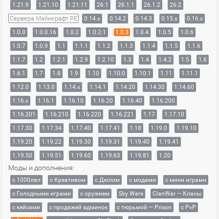
1.21.9
1.21.10
1.21.11
26.1
26.1.1
26.1.2
26.2
Сервера Майнкрафт PE
0.14.x
0.14.2
0.14.3
0.15.x
0.16.x
1.0.0
1.0.0.16
1.0.2
1.0.2.1
1.0.3
1.0.4
1.0.5
1.0.6
1.0.7
1.0.9
1.1
1.1.1
1.1.2
1.1.3
1.1.4
1.1.5
1.1.6
1.1.7
1.2
1.2.1
1.2.9
1.2.10
1.3
1.4
1.4.2
1.5
1.6
1.6.1
1.7
1.8
1.9
1.10
1.10.0
1.10.1
1.11
1.11.1
1.12.0
1.13.0
1.14.x
1.14.1
1.14.20
1.14.30
1.14.60
1.16.x
1.16.1
1.16.10
1.16.20
1.16.40
1.16.200
1.16.201
1.16.210
1.16.220
1.16.221
1.17
1.17.10
1.17.30
1.17.34
1.17.40
1.17.41
1.18
1.19.0
1.19.10
1.19.20
1.19.22
1.19.30
1.19.31
1.19.40
1.19.41
1.19.50
1.19.51
1.19.60
1.19.63
1.19.81
1.20
Моды и дополнения:
с 1000лвл
c Креативом
с Дюпом
с модами
с мини играми
с Голодными играми
с оружием
Sky Wars
ClanWar — Кланы
с кейсами
с продажей админок
с тюрьмой — Prison
с PvP