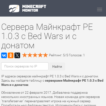
Navi
Сервера Майнкрафт PE
1.0.3 с Bed Wars и с
донатом
Рейтинг:
5
/
5
Голосов:
1
IP адреса серверов майнкрафт PE 1.0.3 с Bed Wars и с донатом.
Здесь вы найдете таблицу с
серверами Майнкрафт PE 1.0.3 с Bed
Wars и с донатом
.
Обновление от 22 февраля 2017. Добавлена поддержка
нескольких иностранных языков. Новая команда для серверов
`transferserver` перенаправляет игрока на нужный сервер.
Поработали над файлами текстур. Исправили баги с дюпами