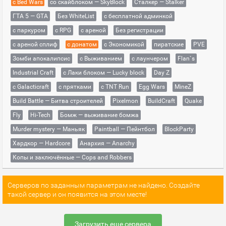
с Bed Wars
со скайблоком — SkyBlock
Сталкер — Stalker
ГТА 5 — GTA
Без WhiteList
с бесплатной админкой
с паркуром
с RPG
с ареной
Без регистрации
с ареной сплиф
с донатом
с Экономикой
пиратские
PVE
Зомби апокалипсис
с Выживанием
с лаунчером
Flan`s
Industrial Craft
с Лаки блоком — Lucky block
Day Z
с Galacticraft
с прятками
с TNT Run
Egg Wars
MineZ
Build Battle — Битва строителей
Pixelmon
BuildCraft
Quake
Fly
Hi-Tech
Бомж — выживание бомжа
Murder mystery — Маньяк
Paintball — Пейнтбол
BlockParty
Хардкор — Hardcore
Анархия — Anarchy
Копы и заключённые — Cops and Robbers
Серверов по заданным параметрам не найдено. Создайте
такой сервер и он появится на этом месте!
Загрузить еще сервера