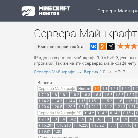
Сервера Майнкр
Сервера Майнкрафт 
Быстрая версия сайта
IP адреса серверов майнкрафт 1.0 с PvP. Здесь вы 
игроками. Так же на этих серверах майнкрафт нет
→
→
Сервера Майнкрафт
Версия 1.0
с PvP
Версии:
Сервера Майнкрафт
Новые
1.0
1.1
1.2.1
1.2.2
1.2
1.7.10
1.8
1.8.1
1.8.2
1.8.3
1.8.4
1.8.5
1.8.6
1.8.7
1.14.2
1.14.3
1.14.4
1.15
1.15.1
1.15.2
1.16
1.16.1
1.20.4
1.20.5
1.20.6
1.21
1.21.1
1.21.2
1.21.3
1.21.
Сервера Майнкрафт PE
0.14.x
0.14.2
0.14.3
0.15.x
0
1.2.10
1.3
1.4
1.4.2
1.5
1.6
1.6.1
1.7
1.8
1.9
1.10
1.16.201
1.16.210
1.16.220
1.16.221
1.17
1.17.10
1.
1.19.81
1.20
Моды и дополнения: