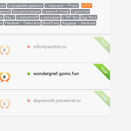
ами
с продажей админок
с тюрьмой — Prison
с PvP
ареной
Без регистрации
с ареной сплиф
с донатом
ck
Day Z
с Galacticraft
с прятками
с TNT Run
Egg Wars
як
Paintball — Пейнтбол
BlockParty
Хардкор — Hardcore
infinityworlds.ru
0
wondergrief.gomc.fun
0
daysworld.joinserver.ru
0