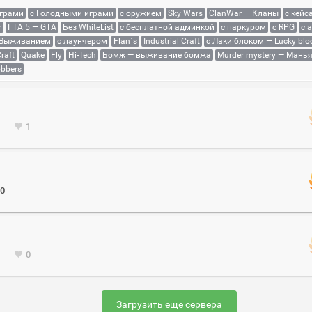
играми
с Голодными играми
с оружием
Sky Wars
ClanWar — Кланы
с кейс
r
ГТА 5 — GTA
Без WhiteList
с бесплатной админкой
с паркуром
с RPG
с 
 Выживанием
с лаунчером
Flan`s
Industrial Craft
с Лаки блоком — Lucky blo
raft
Quake
Fly
Hi-Tech
Бомж — выживание бомжа
Murder mystery — Мань
bbers
1
0
0
Загрузить еще сервера