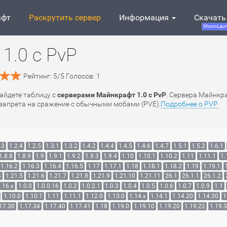
афт
Раскрутить сервер
Информация
Скачать
MoonLaun
1.0 с PvP
Рейтинг:
5
/
5
Голосов:
1
найдете таблицу с
серверами Майнкрафт 1.0 с PvP
. Сервера Майнкр
у запрета на сражение с обычными мобами (PVE).
Подробнее о PVP
.3
1.2.4
1.2.5
1.3.1
1.3.2
1.4.2
1.4.4
1.4.5
1.4.6
1.4.7
1.5.1
1.5.2
1.6.1
1.8.8
1.8.9
1.9
1.9.1
1.9.2
1.9.3
1.9.4
1.10
1.10.1
1.10.2
1.11
1.11.1
1.
1.16.2
1.16.3
1.16.4
1.16.5
1.17
1.17.1
1.18
1.18.1
1.18.2
1.19
1.19.1
4
1.21.5
1.21.6
1.21.7
1.21.8
1.21.9
1.21.10
1.21.11
26.1
26.1.1
26.1.2
.16.x
1.0.0
1.0.0.16
1.0.2
1.0.2.1
1.0.3
1.0.4
1.0.5
1.0.6
1.0.7
1.0.9
1.1
1.10.0
1.10.1
1.11
1.11.1
1.12.0
1.13.0
1.14.x
1.14.1
1.14.20
1.14.30
1
17.30
1.17.34
1.17.40
1.17.41
1.18
1.19.0
1.19.10
1.19.20
1.19.22
1.19.