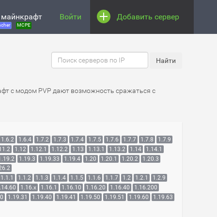
 майнкрафт
Войти
Добавить сервер
cher
MCPE
афт с модом PVP дают возможность сражаться с
1.6.2
1.6.4
1.7.2
1.7.3
1.7.4
1.7.5
1.7.6
1.7.7
1.7.8
1.7.9
11.2
1.12
1.12.1
1.12.2
1.13
1.13.1
1.13.2
1.14
1.14.1
1.19.2
1.19.3
1.19.33
1.19.4
1.20
1.20.1
1.20.2
1.20.3
26.2
1.1.1
1.1.2
1.1.3
1.1.4
1.1.5
1.1.6
1.1.7
1.2
1.2.1
1.2.9
.14.60
1.16.x
1.16.1
1.16.10
1.16.20
1.16.40
1.16.200
30
1.19.31
1.19.40
1.19.41
1.19.50
1.19.51
1.19.60
1.19.63