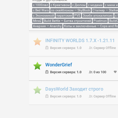
с 1000лвл
c Креативом
с Дюпом
с модами
с мини 
с Bed Wars
со скайблоком — SkyBlock
Сталкер — Stalke
с Экономикой
пиратские
PVE
Зомби апокалипсис
с
MineZ
Build Battle — Битва строителей
Pixelmon
BuildC
Анархия — Anarchy
Копы и заключённые — Cops and Ro
INFINITY WORLDS 1.7.X -1.21.11
Версия сервера:
1.0
Сервер Offline
WonderGrief
Версия сервера:
1.0
0 из 100
DaysWorld Заходит строго
Версия сервера:
1.0
Сервер Offline