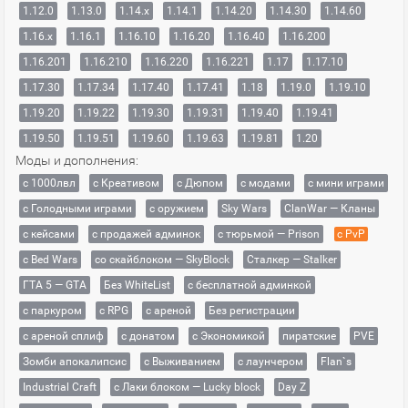
1.12.0
1.13.0
1.14.x
1.14.1
1.14.20
1.14.30
1.14.60
1.16.x
1.16.1
1.16.10
1.16.20
1.16.40
1.16.200
1.16.201
1.16.210
1.16.220
1.16.221
1.17
1.17.10
1.17.30
1.17.34
1.17.40
1.17.41
1.18
1.19.0
1.19.10
1.19.20
1.19.22
1.19.30
1.19.31
1.19.40
1.19.41
1.19.50
1.19.51
1.19.60
1.19.63
1.19.81
1.20
Моды и дополнения:
с 1000лвл
c Креативом
с Дюпом
с модами
с мини играми
с Голодными играми
с оружием
Sky Wars
ClanWar — Кланы
с кейсами
с продажей админок
с тюрьмой — Prison
с PvP
с Bed Wars
со скайблоком — SkyBlock
Сталкер — Stalker
ГТА 5 — GTA
Без WhiteList
с бесплатной админкой
с паркуром
с RPG
с ареной
Без регистрации
с ареной сплиф
с донатом
с Экономикой
пиратские
PVE
Зомби апокалипсис
с Выживанием
с лаунчером
Flan`s
Industrial Craft
с Лаки блоком — Lucky block
Day Z