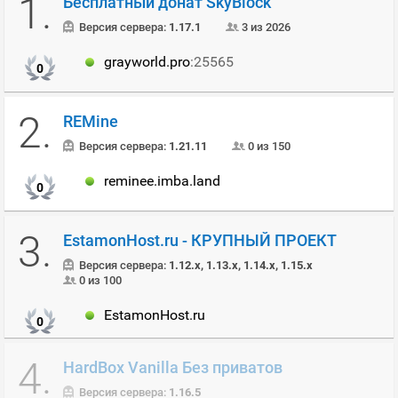
1.
Бесплатный донат SkyBlock
Версия сервера:
1.17.1
3 из 2026
grayworld.pro
:25565
0
2.
REMine
Версия сервера:
1.21.11
0 из 150
reminee.imba.land
0
3.
EstamonHost.ru - КРУПНЫЙ ПРОЕКТ
Версия сервера:
1.12.x, 1.13.x, 1.14.x, 1.15.x
0 из 100
EstamonHost.ru
0
4.
HardBox Vanilla Без приватов
Версия сервера:
1.16.5