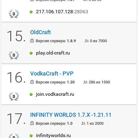
217.106.107.128
:28063
0
15.
OldCraft
Версия сервера:
1.8.9
0 из 7000
play.old-craft.ru
0
16.
VodkaCraft - PVP
Версия сервера:
1.20
286 из 1500
join.vodkacraft.ru
0
17.
INFINITY WORLDS 1.7.X -1.21.11
Версия сервера:
1.0
1 из 2000
infinityworlds.ru
0