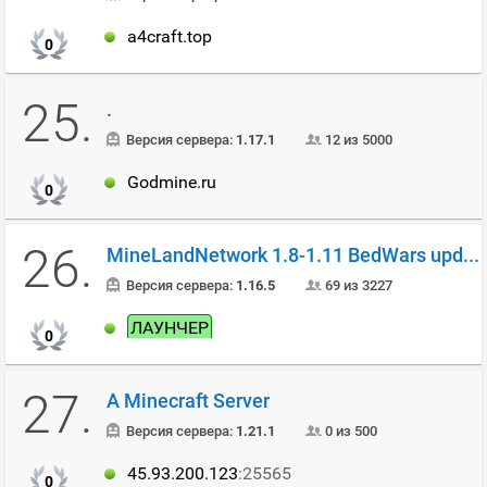
a4craft.top
0
25.
.
Версия сервера:
1.17.1
12 из 5000
Godmine.ru
0
26.
MineLandNetwork 1.8-1.11 BedWars update
Версия сервера:
1.16.5
69 из 3227
ЛАУНЧЕР
0
27.
A Minecraft Server
Версия сервера:
1.21.1
0 из 500
45.93.200.123
:25565
0