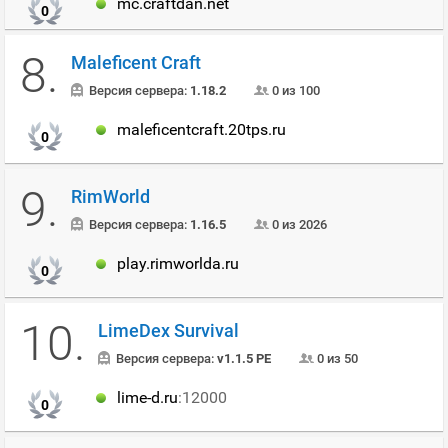
mc.craftdan.net
0
8.
Maleficent Craft
Версия сервера:
1.18.2
0 из 100
maleficentcraft.20tps.ru
0
9.
RimWorld
Версия сервера:
1.16.5
0 из 2026
play.rimworlda.ru
0
10.
LimeDex Survival
Версия сервера:
v1.1.5 PE
0 из 50
lime-d.ru
:12000
0