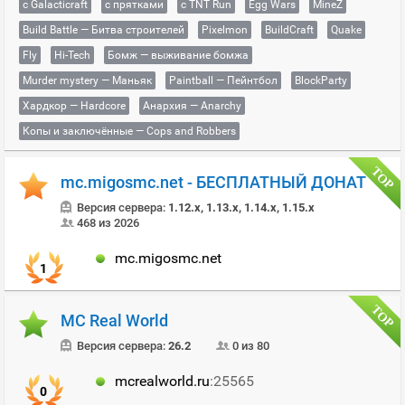
с Galacticraft
с прятками
с TNT Run
Egg Wars
MineZ
Build Battle — Битва строителей
Pixelmon
BuildCraft
Quake
Fly
Hi-Tech
Бомж — выживание бомжа
Murder mystery — Маньяк
Paintball — Пейнтбол
BlockParty
Хардкор — Hardcore
Анархия — Anarchy
Копы и заключённые — Cops and Robbers
mc.migosmc.net - БЕСПЛАТНЫЙ ДОНАТ
Версия сервера:
1.12.x, 1.13.x, 1.14.x, 1.15.x
468 из 2026
mc.migosmc.net
1
MC Real World
Версия сервера:
26.2
0 из 80
mcrealworld.ru
:25565
0