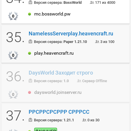
Версия сервера:
BossWorld
171 из 4000
mc.bossworld.pw
0
35.
NamelessServerplay.heavencraft.ru
Версия сервера:
Paper 1.21.10
3 из 100
play.heavencraft.ru
0
36.
DaysWorld Заходит строго
Версия сервера:
1.0
Сервер Offline
daysworld.joinserver.ru
0
37.
РРСРРСРСРРР СРРРСС
Версия сервера:
1.21.1
0 из 30