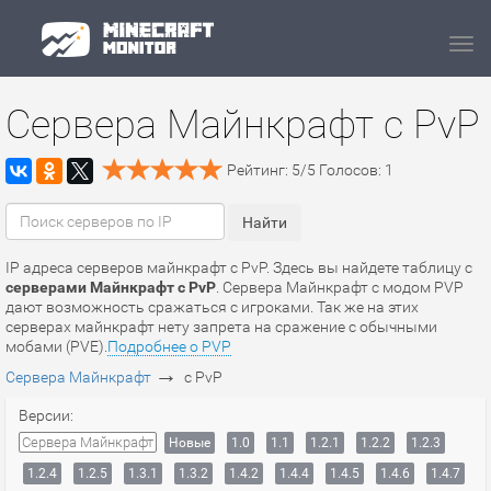
Navi
Сервера Майнкрафт с PvP
Рейтинг:
5
/
5
Голосов:
1
IP адреса серверов майнкрафт с PvP. Здесь вы найдете таблицу с
серверами Майнкрафт с PvP
. Сервера Майнкрафт с модом PVP
дают возможность сражаться с игроками. Так же на этих
серверах майнкрафт нету запрета на сражение с обычными
мобами (PVE).
Подробнее о PVP
→
Сервера Майнкрафт
с PvP
Версии:
Сервера Майнкрафт
Новые
1.0
1.1
1.2.1
1.2.2
1.2.3
1.2.4
1.2.5
1.3.1
1.3.2
1.4.2
1.4.4
1.4.5
1.4.6
1.4.7