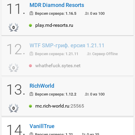
11.
MDR Diamond Resorts
Версия сервера:
1.16.5
0 из 100
play.md-resorts.ru
0
12.
WTF SMP-гриф. ерсия 1.21.11
Версия сервера:
1.21.11
Сервер Offline
whathefuck.sytes.net
0
13.
RichWorld
Версия сервера:
1.12.2
0 из 100
mc.rich-world.ru
:25565
0
14.
VanillTrue
Версия сервера:
1.21
0 из 35