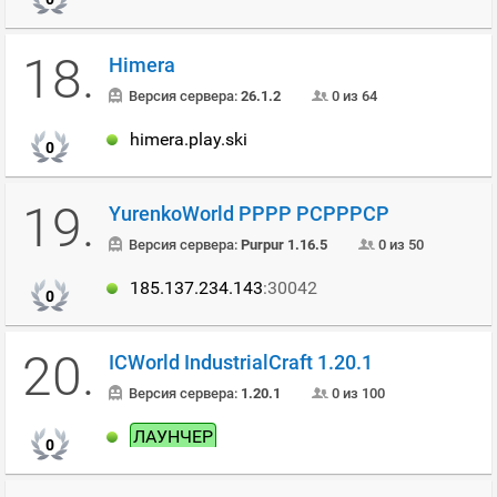
18.
Himera
Версия сервера:
26.1.2
0 из 64
himera.play.ski
0
19.
YurenkoWorld РРРР РСРРРСР
Версия сервера:
Purpur 1.16.5
0 из 50
185.137.234.143
:30042
0
20.
ICWorld IndustrialCraft 1.20.1
Версия сервера:
1.20.1
0 из 100
ЛАУНЧЕР
0