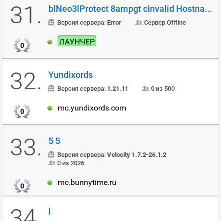
31.
blNeo3lProtect 8ampgt cInvalid Hostname7Visit
Версия сервера:
Error
Сервер Offline
ЛАУНЧЕР
0
32.
Yundixords
Версия сервера:
1.21.11
0 из 500
mc.yundixords.com
0
33.
5 5
Версия сервера:
Velocity 1.7.2-26.1.2
0 из 2026
mc.bunnytime.ru
0
34.
l