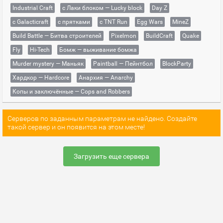
Industrial Craft
с Лаки блоком — Lucky block
Day Z
с Galacticraft
с прятками
с TNT Run
Egg Wars
MineZ
Build Battle — Битва строителей
Pixelmon
BuildCraft
Quake
Fly
Hi-Tech
Бомж — выживание бомжа
Murder mystery — Маньяк
Paintball — Пейнтбол
BlockParty
Хардкор — Hardcore
Анархия — Anarchy
Копы и заключённые — Cops and Robbers
Серверов по заданным параметрам не найдено. Создайте
такой сервер и он появится на этом месте!
Загрузить еще сервера