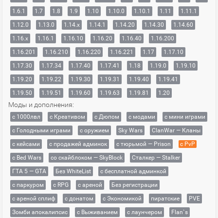
1.6.1
1.7
1.8
1.9
1.10
1.10.0
1.10.1
1.11
1.11.1
1.12.0
1.13.0
1.14.x
1.14.1
1.14.20
1.14.30
1.14.60
1.16.x
1.16.1
1.16.10
1.16.20
1.16.40
1.16.200
1.16.201
1.16.210
1.16.220
1.16.221
1.17
1.17.10
1.17.30
1.17.34
1.17.40
1.17.41
1.18
1.19.0
1.19.10
1.19.20
1.19.22
1.19.30
1.19.31
1.19.40
1.19.41
1.19.50
1.19.51
1.19.60
1.19.63
1.19.81
1.20
Моды и дополнения:
с 1000лвл
c Креативом
с Дюпом
с модами
с мини играми
с Голодными играми
с оружием
Sky Wars
ClanWar — Кланы
с кейсами
с продажей админок
с тюрьмой — Prison
с PvP
с Bed Wars
со скайблоком — SkyBlock
Сталкер — Stalker
ГТА 5 — GTA
Без WhiteList
с бесплатной админкой
с паркуром
с RPG
с ареной
Без регистрации
с ареной сплиф
с донатом
с Экономикой
пиратские
PVE
Зомби апокалипсис
с Выживанием
с лаунчером
Flan`s