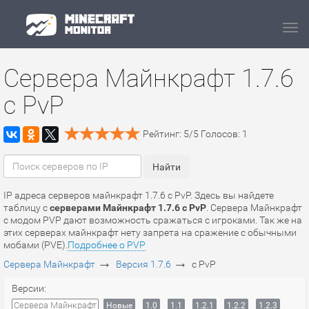
Navi
Сервера Майнкрафт 1.7.6
с PvP
Рейтинг:
5
/
5
Голосов:
1
IP адреса серверов майнкрафт 1.7.6 с PvP. Здесь вы найдете
таблицу с
серверами Майнкрафт 1.7.6 с PvP
. Сервера Майнкрафт
с модом PVP дают возможность сражаться с игроками. Так же на
этих серверах майнкрафт нету запрета на сражение с обычными
мобами (PVE).
Подробнее о PVP
→
→
Сервера Майнкрафт
Версия 1.7.6
с PvP
Версии:
Сервера Майнкрафт
Новые
1.0
1.1
1.2.1
1.2.2
1.2.3