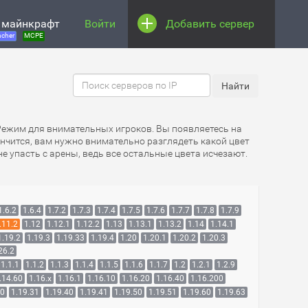
 майнкрафт
Войти
Добавить сервер
cher
MCPE
 Режим для внимательных игроков. Вы появляетесь на
кончится, вам нужно внимательно разглядеть какой цвет
не упасть с арены, ведь все остальные цвета исчезают.
1.6.2
1.6.4
1.7.2
1.7.3
1.7.4
1.7.5
1.7.6
1.7.7
1.7.8
1.7.9
.11.2
1.12
1.12.1
1.12.2
1.13
1.13.1
1.13.2
1.14
1.14.1
1.19.2
1.19.3
1.19.33
1.19.4
1.20
1.20.1
1.20.2
1.20.3
26.2
1.1.1
1.1.2
1.1.3
1.1.4
1.1.5
1.1.6
1.1.7
1.2
1.2.1
1.2.9
.14.60
1.16.x
1.16.1
1.16.10
1.16.20
1.16.40
1.16.200
30
1.19.31
1.19.40
1.19.41
1.19.50
1.19.51
1.19.60
1.19.63