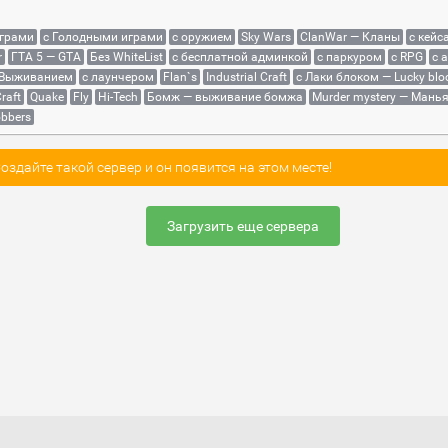
играми
с Голодными играми
с оружием
Sky Wars
ClanWar — Кланы
с кейс
r
ГТА 5 — GTA
Без WhiteList
с бесплатной админкой
с паркуром
с RPG
с 
 Выживанием
с лаунчером
Flan`s
Industrial Craft
с Лаки блоком — Lucky blo
raft
Quake
Fly
Hi-Tech
Бомж — выживание бомжа
Murder mystery — Мань
bbers
здайте такой сервер и он появится на этом месте!
Загрузить еще сервера