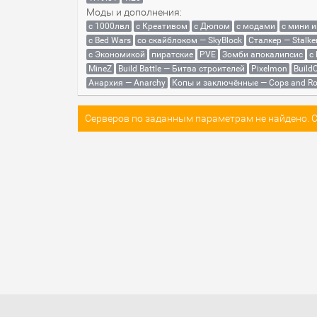
Моды и дополнения:
с 1000лвл
c Креативом
с Дюпом
с модами
с мини 
с Bed Wars
со скайблоком — SkyBlock
Сталкер — Stalke
с Экономикой
пиратские
PVE
Зомби апокалипсис
с
MineZ
Build Battle — Битва строителей
Pixelmon
BuildC
Анархия — Anarchy
Копы и заключённые — Cops and Ro
Серверов по заданным параметрам не найдено. Со