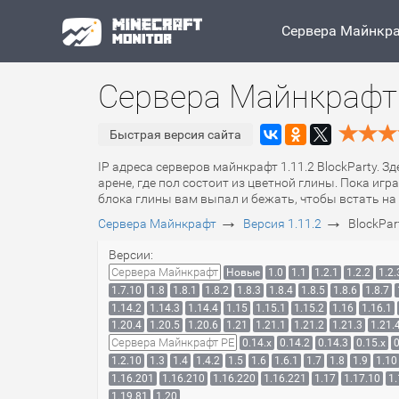
Сервера Майнкр
Сервера Майнкрафт 1
Быстрая версия сайта
IP адреса серверов майнкрафт 1.11.2 BlockParty. З
арене, где пол состоит из цветной глины. Пока иг
блока глины вам выпал и бежать, чтобы встать на 
→
→
Сервера Майнкрафт
Версия 1.11.2
BlockPar
Версии:
Сервера Майнкрафт
Новые
1.0
1.1
1.2.1
1.2.2
1.2.
1.7.10
1.8
1.8.1
1.8.2
1.8.3
1.8.4
1.8.5
1.8.6
1.8.7
1.14.2
1.14.3
1.14.4
1.15
1.15.1
1.15.2
1.16
1.16.1
1.20.4
1.20.5
1.20.6
1.21
1.21.1
1.21.2
1.21.3
1.21.
Сервера Майнкрафт PE
0.14.x
0.14.2
0.14.3
0.15.x
0
1.2.10
1.3
1.4
1.4.2
1.5
1.6
1.6.1
1.7
1.8
1.9
1.10
1.16.201
1.16.210
1.16.220
1.16.221
1.17
1.17.10
1.
1.19.81
1.20