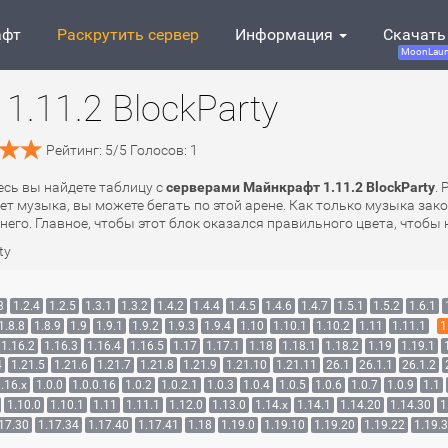
афт
Раскрутить сервер
Информация
Скачать
MoonLaun
.11.2 BlockParty
Рейтинг:
5
/
5
Голосов:
1
десь вы найдете таблицу с
серверами Майнкрафт 1.11.2 BlockParty
.
рает музыка, вы можете бегать по этой арене. Как только музыка за
него. Главное, чтобы этот блок оказался правильного цвета, чтобы 
ty
3
1.2.4
1.2.5
1.3.1
1.3.2
1.4.2
1.4.4
1.4.5
1.4.6
1.4.7
1.5.1
1.5.2
1.6.1
1.8.8
1.8.9
1.9
1.9.1
1.9.2
1.9.3
1.9.4
1.10
1.10.1
1.10.2
1.11
1.11.1
1
1.16.2
1.16.3
1.16.4
1.16.5
1.17
1.17.1
1.18
1.18.1
1.18.2
1.19
1.19.1
4
1.21.5
1.21.6
1.21.7
1.21.8
1.21.9
1.21.10
1.21.11
26.1
26.1.1
26.1.2
.16.x
1.0.0
1.0.0.16
1.0.2
1.0.2.1
1.0.3
1.0.4
1.0.5
1.0.6
1.0.7
1.0.9
1.1
1.10.0
1.10.1
1.11
1.11.1
1.12.0
1.13.0
1.14.x
1.14.1
1.14.20
1.14.30
1
17.30
1.17.34
1.17.40
1.17.41
1.18
1.19.0
1.19.10
1.19.20
1.19.22
1.19.