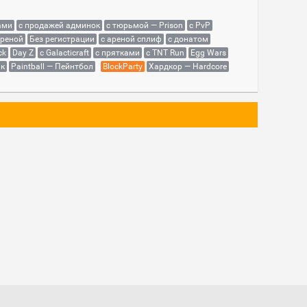
ами
с продажей админок
с тюрьмой — Prison
с PvP
ареной
Без регистрации
с ареной сплиф
с донатом
ck
Day Z
с Galacticraft
с прятками
с TNT Run
Egg Wars
як
Paintball — Пейнтбол
BlockParty
Хардкор — Hardcore