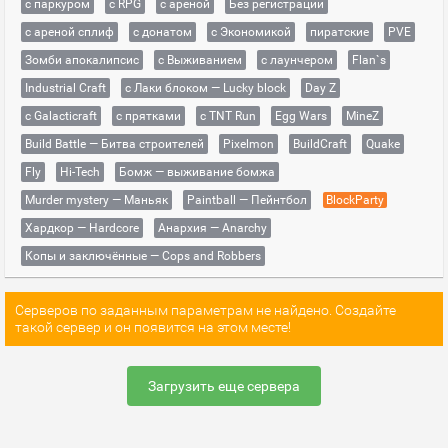
с паркуром
с RPG
с ареной
Без регистрации
с ареной сплиф
с донатом
с Экономикой
пиратские
PVE
Зомби апокалипсис
с Выживанием
с лаунчером
Flan`s
Industrial Craft
с Лаки блоком — Lucky block
Day Z
с Galacticraft
с прятками
с TNT Run
Egg Wars
MineZ
Build Battle — Битва строителей
Pixelmon
BuildCraft
Quake
Fly
Hi-Tech
Бомж — выживание бомжа
Murder mystery — Маньяк
Paintball — Пейнтбол
BlockParty
Хардкор — Hardcore
Анархия — Anarchy
Копы и заключённые — Cops and Robbers
Серверов по заданным параметрам не найдено. Создайте
такой сервер и он появится на этом месте!
Загрузить еще сервера