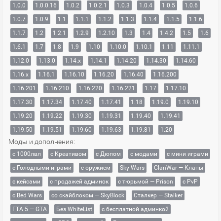
1.0.0
1.0.0.16
1.0.2
1.0.2.1
1.0.3
1.0.4
1.0.5
1.0.6
1.0.7
1.0.9
1.1
1.1.1
1.1.2
1.1.3
1.1.4
1.1.5
1.1.6
1.1.7
1.2
1.2.1
1.2.9
1.2.10
1.3
1.4
1.4.2
1.5
1.6
1.6.1
1.7
1.8
1.9
1.10
1.10.0
1.10.1
1.11
1.11.1
1.12.0
1.13.0
1.14.x
1.14.1
1.14.20
1.14.30
1.14.60
1.16.x
1.16.1
1.16.10
1.16.20
1.16.40
1.16.200
1.16.201
1.16.210
1.16.220
1.16.221
1.17
1.17.10
1.17.30
1.17.34
1.17.40
1.17.41
1.18
1.19.0
1.19.10
1.19.20
1.19.22
1.19.30
1.19.31
1.19.40
1.19.41
1.19.50
1.19.51
1.19.60
1.19.63
1.19.81
1.20
Моды и дополнения:
с 1000лвл
c Креативом
с Дюпом
с модами
с мини играми
с Голодными играми
с оружием
Sky Wars
ClanWar — Кланы
с кейсами
с продажей админок
с тюрьмой — Prison
с PvP
с Bed Wars
со скайблоком — SkyBlock
Сталкер — Stalker
ГТА 5 — GTA
Без WhiteList
с бесплатной админкой