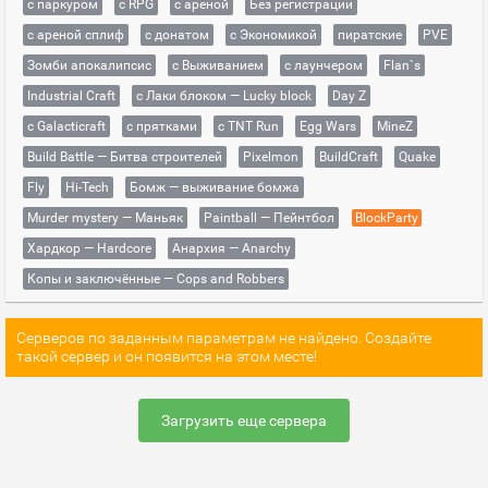
с паркуром
с RPG
с ареной
Без регистрации
с ареной сплиф
с донатом
с Экономикой
пиратские
PVE
Зомби апокалипсис
с Выживанием
с лаунчером
Flan`s
Industrial Craft
с Лаки блоком — Lucky block
Day Z
с Galacticraft
с прятками
с TNT Run
Egg Wars
MineZ
Build Battle — Битва строителей
Pixelmon
BuildCraft
Quake
Fly
Hi-Tech
Бомж — выживание бомжа
Murder mystery — Маньяк
Paintball — Пейнтбол
BlockParty
Хардкор — Hardcore
Анархия — Anarchy
Копы и заключённые — Cops and Robbers
Серверов по заданным параметрам не найдено. Создайте
такой сервер и он появится на этом месте!
Загрузить еще сервера