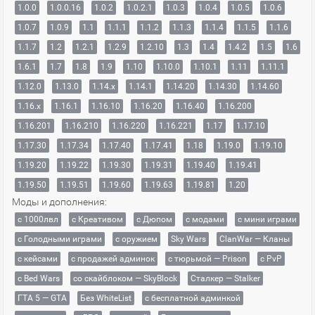
1.0.0
1.0.0.16
1.0.2
1.0.2.1
1.0.3
1.0.4
1.0.5
1.0.6
1.0.7
1.0.9
1.1
1.1.1
1.1.2
1.1.3
1.1.4
1.1.5
1.1.6
1.1.7
1.2
1.2.1
1.2.9
1.2.10
1.3
1.4
1.4.2
1.5
1.6
1.6.1
1.7
1.8
1.9
1.10
1.10.0
1.10.1
1.11
1.11.1
1.12.0
1.13.0
1.14.x
1.14.1
1.14.20
1.14.30
1.14.60
1.16.x
1.16.1
1.16.10
1.16.20
1.16.40
1.16.200
1.16.201
1.16.210
1.16.220
1.16.221
1.17
1.17.10
1.17.30
1.17.34
1.17.40
1.17.41
1.18
1.19.0
1.19.10
1.19.20
1.19.22
1.19.30
1.19.31
1.19.40
1.19.41
1.19.50
1.19.51
1.19.60
1.19.63
1.19.81
1.20
Моды и дополнения:
с 1000лвл
c Креативом
с Дюпом
с модами
с мини играми
с Голодными играми
с оружием
Sky Wars
ClanWar — Кланы
с кейсами
с продажей админок
с тюрьмой — Prison
с PvP
с Bed Wars
со скайблоком — SkyBlock
Сталкер — Stalker
ГТА 5 — GTA
Без WhiteList
с бесплатной админкой