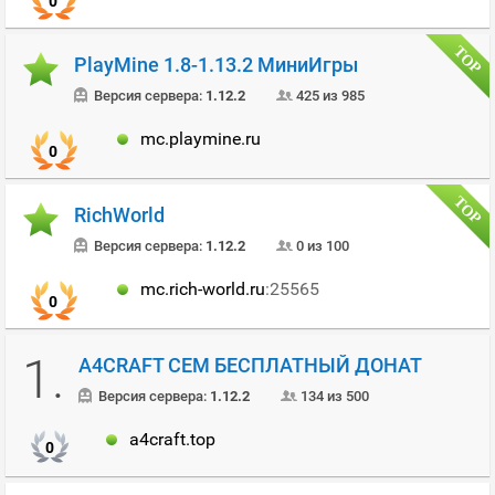
0
PlayMine 1.8-1.13.2 МиниИгры
Версия сервера:
1.12.2
425 из 985
mc.playmine.ru
0
RichWorld
Версия сервера:
1.12.2
0 из 100
mc.rich-world.ru
:25565
0
1.
A4CRAFT СЕМ БЕСПЛАТНЫЙ ДОНАТ
Версия сервера:
1.12.2
134 из 500
a4craft.top
0