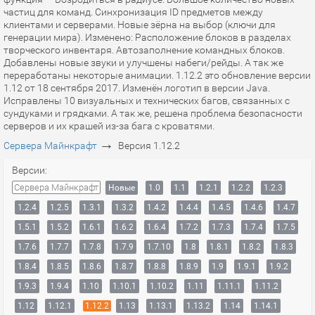
частиц для команд. Синхронизация ID предметов между
клиентами и серверами. Новые зёрна на выбор (ключи для
генерации мира). Изменено: Расположение блоков в разделах
творческого инвентаря. Автозаполнение командных блоков.
Добавлены новые звуки и улучшены набеги/рейды. А так же
переработаны некоторые анимации. 1.12.2 это обновление версии
1.12 от 18 сентября 2017. Изменён логотип в версии Java.
Исправлены 10 визуальных и технических багов, связанных с
сундуками и грядками. А так же, решена проблема безопасности
серверов и их крашей из-за бага с кроватями.
→
Сервера Майнкрафт
Версия 1.12.2
Версии:
Сервера Майнкрафт
Новые
1.0
1.1
1.2.1
1.2.2
1.2.3
1.2.4
1.2.5
1.3.1
1.3.2
1.4.2
1.4.4
1.4.5
1.4.6
1.4.7
1.5.1
1.5.2
1.6.1
1.6.2
1.6.4
1.7.2
1.7.3
1.7.4
1.7.5
1.7.6
1.7.7
1.7.8
1.7.9
1.7.10
1.8
1.8.1
1.8.2
1.8.3
1.8.4
1.8.5
1.8.6
1.8.7
1.8.8
1.8.9
1.9
1.9.1
1.9.2
1.9.3
1.9.4
1.10
1.10.1
1.10.2
1.11
1.11.1
1.11.2
1.12
1.12.1
1.12.2
1.13
1.13.1
1.13.2
1.14
1.14.1