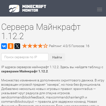
Navi
Сервера Майнкрафт
1.12.2
Рейтинг:
4.0
/
5
Голосов:
16
IP адреса серверов майнкрафт 1.12.2. Здесь вы найдете таблицу с
серверами Майнкрафт 1.12.2
.
Множество изменения в дополнениях скриптового движка. В игру
возвращен игровой предмет "камера", но пока без функционала.
Добавлено несколько новых игровых правил: spawnradius —
указывает круг радиуса для спауна игроков.
sendcommandblockfeedback, maxcommandchainlength и
commandblockoutput — правила для задержки команд. Новая
функция — Возродиться в радиусе. Большое количество новых