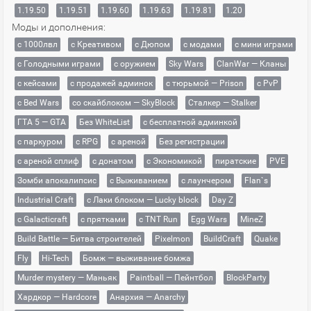
1.19.50
1.19.51
1.19.60
1.19.63
1.19.81
1.20
Моды и дополнения:
с 1000лвл
c Креативом
с Дюпом
с модами
с мини играми
с Голодными играми
с оружием
Sky Wars
ClanWar — Кланы
с кейсами
с продажей админок
с тюрьмой — Prison
с PvP
с Bed Wars
со скайблоком — SkyBlock
Сталкер — Stalker
ГТА 5 — GTA
Без WhiteList
с бесплатной админкой
с паркуром
с RPG
с ареной
Без регистрации
с ареной сплиф
с донатом
с Экономикой
пиратские
PVE
Зомби апокалипсис
с Выживанием
с лаунчером
Flan`s
Industrial Craft
с Лаки блоком — Lucky block
Day Z
с Galacticraft
с прятками
с TNT Run
Egg Wars
MineZ
Build Battle — Битва строителей
Pixelmon
BuildCraft
Quake
Fly
Hi-Tech
Бомж — выживание бомжа
Murder mystery — Маньяк
Paintball — Пейнтбол
BlockParty
Хардкор — Hardcore
Анархия — Anarchy