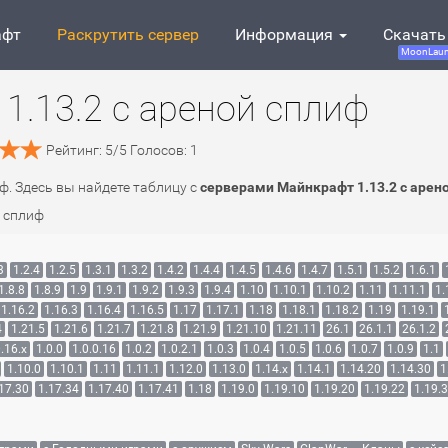
афт
Раскрутить сервер
Информация
Скачать
MoonLaun
1.13.2 с ареной сплиф
Рейтинг:
5
/
5
Голосов:
1
ф. Здесь вы найдете таблицу с
серверами Майнкрафт 1.13.2 с арен
й сплиф
3
1.2.4
1.2.5
1.3.1
1.3.2
1.4.2
1.4.4
1.4.5
1.4.6
1.4.7
1.5.1
1.5.2
1.6.1
1.8.8
1.8.9
1.9
1.9.1
1.9.2
1.9.3
1.9.4
1.10
1.10.1
1.10.2
1.11
1.11.1
1.
1.16.2
1.16.3
1.16.4
1.16.5
1.17
1.17.1
1.18
1.18.1
1.18.2
1.19
1.19.1
4
1.21.5
1.21.6
1.21.7
1.21.8
1.21.9
1.21.10
1.21.11
26.1
26.1.1
26.1.2
.16.x
1.0.0
1.0.0.16
1.0.2
1.0.2.1
1.0.3
1.0.4
1.0.5
1.0.6
1.0.7
1.0.9
1.1
1.10.0
1.10.1
1.11
1.11.1
1.12.0
1.13.0
1.14.x
1.14.1
1.14.20
1.14.30
1
17.30
1.17.34
1.17.40
1.17.41
1.18
1.19.0
1.19.10
1.19.20
1.19.22
1.19.