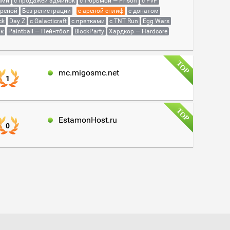
ами
с продажей админок
с тюрьмой — Prison
с PvP
ареной
Без регистрации
с ареной сплиф
с донатом
ck
Day Z
с Galacticraft
с прятками
с TNT Run
Egg Wars
як
Paintball — Пейнтбол
BlockParty
Хардкор — Hardcore
mc.migosmc.net
1
EstamonHost.ru
0