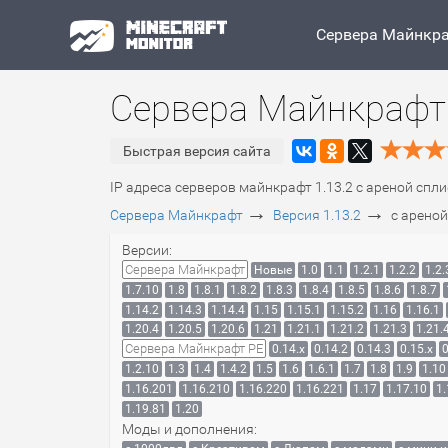
Сервера Майнкр
Сервера Майнкрафт 
Быстрая версия сайта
IP адреса серверов майнкрафт 1.13.2 с ареной спли
→
→
Сервера Майнкрафт
Версия 1.13.2
с арено
Версии:
Сервера Майнкрафт
Новые
1.0
1.1
1.2.1
1.2.2
1.2.
1.7.10
1.8
1.8.1
1.8.2
1.8.3
1.8.4
1.8.5
1.8.6
1.8.7
1.14.2
1.14.3
1.14.4
1.15
1.15.1
1.15.2
1.16
1.16.1
1.20.4
1.20.5
1.20.6
1.21
1.21.1
1.21.2
1.21.3
1.21.
Сервера Майнкрафт PE
0.14.x
0.14.2
0.14.3
0.15.x
0
1.2.10
1.3
1.4
1.4.2
1.5
1.6
1.6.1
1.7
1.8
1.9
1.10
1.16.201
1.16.210
1.16.220
1.16.221
1.17
1.17.10
1.
1.19.81
1.20
Моды и дополнения: