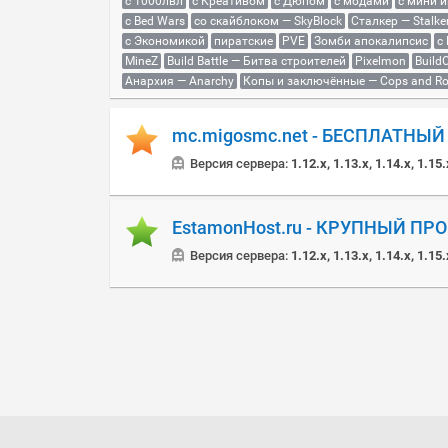
с 1000лвл
c Креативом
с Дюпом
с модами
с мини 
с Bed Wars
со скайблоком — SkyBlock
Сталкер — Stalke
с Экономикой
пиратские
PVE
Зомби апокалипсис
с
MineZ
Build Battle — Битва строителей
Pixelmon
BuildC
Анархия — Anarchy
Копы и заключённые — Cops and Ro
mc.migosmc.net - БЕСПЛАТНЫ
Версия сервера:
1.12.x, 1.13.x, 1.14.x, 1.15.
EstamonHost.ru - КРУПНЫЙ ПР
Версия сервера:
1.12.x, 1.13.x, 1.14.x, 1.15.