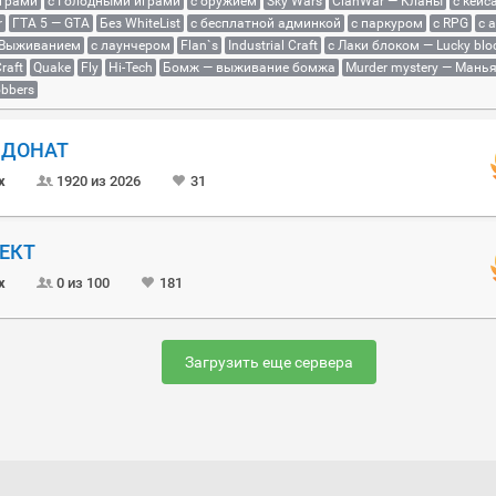
играми
с Голодными играми
с оружием
Sky Wars
ClanWar — Кланы
с кейс
r
ГТА 5 — GTA
Без WhiteList
с бесплатной админкой
с паркуром
с RPG
с 
 Выживанием
с лаунчером
Flan`s
Industrial Craft
с Лаки блоком — Lucky blo
raft
Quake
Fly
Hi-Tech
Бомж — выживание бомжа
Murder mystery — Мань
bbers
Й ДОНАТ
x
1920 из 2026
31
ОЕКТ
x
0 из 100
181
Загрузить еще сервера