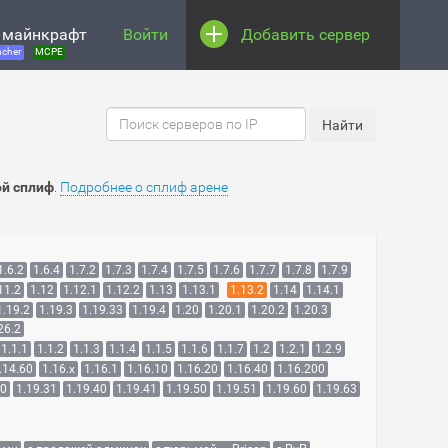
 майнкрафт
Войти
Добавить сервер
cher
MCPE
ой сплиф
.
Подробнее о сплиф арене
1.6.2
1.6.4
1.7.2
1.7.3
1.7.4
1.7.5
1.7.6
1.7.7
1.7.8
1.7.9
11.2
1.12
1.12.1
1.12.2
1.13
1.13.1
1.13.2
1.14
1.14.1
1.19.2
1.19.3
1.19.33
1.19.4
1.20
1.20.1
1.20.2
1.20.3
26.2
1.1.1
1.1.2
1.1.3
1.1.4
1.1.5
1.1.6
1.1.7
1.2
1.2.1
1.2.9
.14.60
1.16.x
1.16.1
1.16.10
1.16.20
1.16.40
1.16.200
30
1.19.31
1.19.40
1.19.41
1.19.50
1.19.51
1.19.60
1.19.63