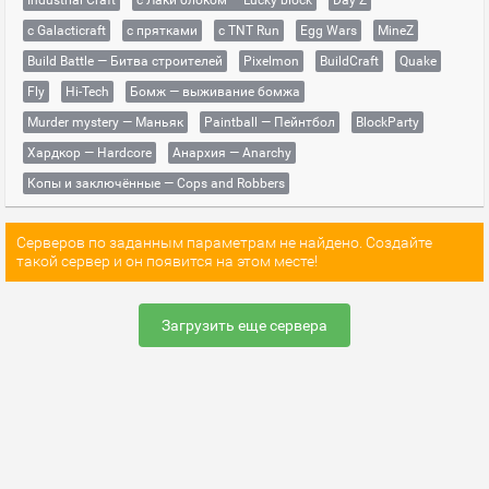
Industrial Craft
с Лаки блоком — Lucky block
Day Z
с Galacticraft
с прятками
с TNT Run
Egg Wars
MineZ
Build Battle — Битва строителей
Pixelmon
BuildCraft
Quake
Fly
Hi-Tech
Бомж — выживание бомжа
Murder mystery — Маньяк
Paintball — Пейнтбол
BlockParty
Хардкор — Hardcore
Анархия — Anarchy
Копы и заключённые — Cops and Robbers
Серверов по заданным параметрам не найдено. Создайте
такой сервер и он появится на этом месте!
Загрузить еще сервера