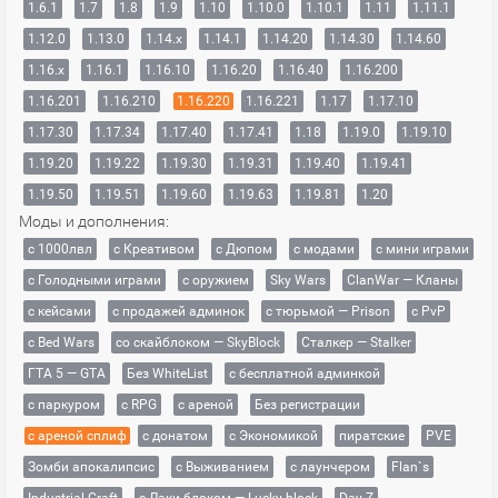
1.6.1
1.7
1.8
1.9
1.10
1.10.0
1.10.1
1.11
1.11.1
1.12.0
1.13.0
1.14.x
1.14.1
1.14.20
1.14.30
1.14.60
1.16.x
1.16.1
1.16.10
1.16.20
1.16.40
1.16.200
1.16.201
1.16.210
1.16.220
1.16.221
1.17
1.17.10
1.17.30
1.17.34
1.17.40
1.17.41
1.18
1.19.0
1.19.10
1.19.20
1.19.22
1.19.30
1.19.31
1.19.40
1.19.41
1.19.50
1.19.51
1.19.60
1.19.63
1.19.81
1.20
Моды и дополнения:
с 1000лвл
c Креативом
с Дюпом
с модами
с мини играми
с Голодными играми
с оружием
Sky Wars
ClanWar — Кланы
с кейсами
с продажей админок
с тюрьмой — Prison
с PvP
с Bed Wars
со скайблоком — SkyBlock
Сталкер — Stalker
ГТА 5 — GTA
Без WhiteList
с бесплатной админкой
с паркуром
с RPG
с ареной
Без регистрации
с ареной сплиф
с донатом
с Экономикой
пиратские
PVE
Зомби апокалипсис
с Выживанием
с лаунчером
Flan`s