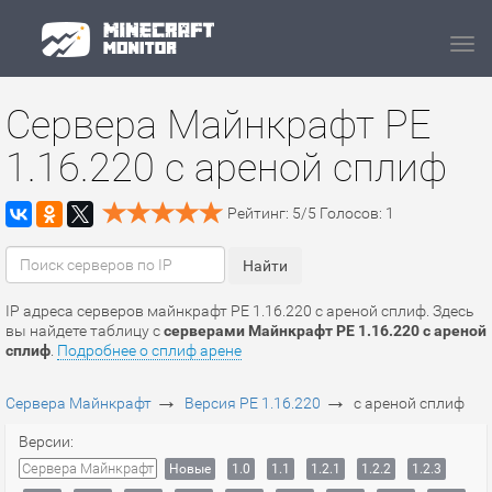
Navi
Сервера Майнкрафт PE
1.16.220 с ареной сплиф
Рейтинг:
5
/
5
Голосов:
1
IP адреса серверов майнкрафт PE 1.16.220 с ареной сплиф. Здесь
вы найдете таблицу с
серверами Майнкрафт PE 1.16.220 с ареной
сплиф
.
Подробнее о сплиф арене
→
→
Сервера Майнкрафт
Версия PE 1.16.220
с ареной сплиф
Версии:
Сервера Майнкрафт
Новые
1.0
1.1
1.2.1
1.2.2
1.2.3