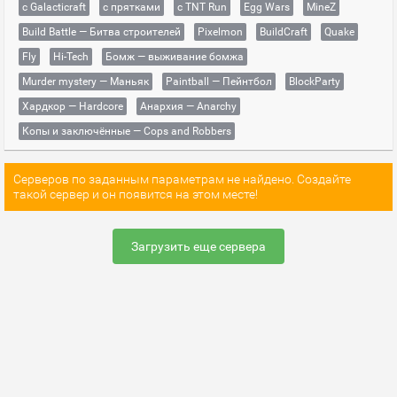
с Galacticraft
с прятками
с TNT Run
Egg Wars
MineZ
Build Battle — Битва строителей
Pixelmon
BuildCraft
Quake
Fly
Hi-Tech
Бомж — выживание бомжа
Murder mystery — Маньяк
Paintball — Пейнтбол
BlockParty
Хардкор — Hardcore
Анархия — Anarchy
Копы и заключённые — Cops and Robbers
Серверов по заданным параметрам не найдено. Создайте
такой сервер и он появится на этом месте!
Загрузить еще сервера