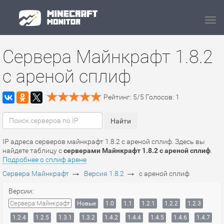
Navi
Сервера Майнкрафт 1.8.2
с ареной сплиф
Рейтинг:
5
/
5
Голосов:
1
IP адреса серверов майнкрафт 1.8.2 с ареной сплиф. Здесь вы
найдете таблицу с
серверами Майнкрафт 1.8.2 с ареной сплиф
.
Подробнее о сплиф арене
→
→
Сервера Майнкрафт
Версия 1.8.2
с ареной сплиф
Версии:
Сервера Майнкрафт
Новые
1.0
1.1
1.2.1
1.2.2
1.2.3
1.2.4
1.2.5
1.3.1
1.3.2
1.4.2
1.4.4
1.4.5
1.4.6
1.4.7