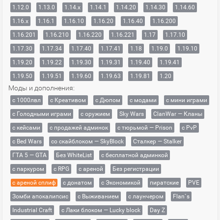
1.12.0
1.13.0
1.14.x
1.14.1
1.14.20
1.14.30
1.14.60
1.16.x
1.16.1
1.16.10
1.16.20
1.16.40
1.16.200
1.16.201
1.16.210
1.16.220
1.16.221
1.17
1.17.10
1.17.30
1.17.34
1.17.40
1.17.41
1.18
1.19.0
1.19.10
1.19.20
1.19.22
1.19.30
1.19.31
1.19.40
1.19.41
1.19.50
1.19.51
1.19.60
1.19.63
1.19.81
1.20
Моды и дополнения:
с 1000лвл
c Креативом
с Дюпом
с модами
с мини играми
с Голодными играми
с оружием
Sky Wars
ClanWar — Кланы
с кейсами
с продажей админок
с тюрьмой — Prison
с PvP
с Bed Wars
со скайблоком — SkyBlock
Сталкер — Stalker
ГТА 5 — GTA
Без WhiteList
с бесплатной админкой
с паркуром
с RPG
с ареной
Без регистрации
с ареной сплиф
с донатом
с Экономикой
пиратские
PVE
Зомби апокалипсис
с Выживанием
с лаунчером
Flan`s
Industrial Craft
с Лаки блоком — Lucky block
Day Z