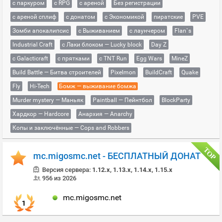
с паркуром
с RPG
с ареной
Без регистрации
с ареной сплиф
с донатом
с Экономикой
пиратские
PVE
Зомби апокалипсис
с Выживанием
с лаунчером
Flan`s
Industrial Craft
с Лаки блоком — Lucky block
Day Z
с Galacticraft
с прятками
с TNT Run
Egg Wars
MineZ
Build Battle — Битва строителей
Pixelmon
BuildCraft
Quake
Fly
Hi-Tech
Бомж — выживание бомжа
Murder mystery — Маньяк
Paintball — Пейнтбол
BlockParty
Хардкор — Hardcore
Анархия — Anarchy
Копы и заключённые — Cops and Robbers
mc.migosmc.net - БЕСПЛАТНЫЙ ДОНАТ
Версия сервера:
1.12.x, 1.13.x, 1.14.x, 1.15.x
956 из 2026
mc.migosmc.net
1