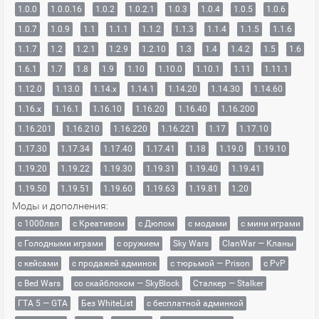
1.0.0
1.0.0.16
1.0.2
1.0.2.1
1.0.3
1.0.4
1.0.5
1.0.6
1.0.7
1.0.9
1.1
1.1.1
1.1.2
1.1.3
1.1.4
1.1.5
1.1.6
1.1.7
1.2
1.2.1
1.2.9
1.2.10
1.3
1.4
1.4.2
1.5
1.6
1.6.1
1.7
1.8
1.9
1.10
1.10.0
1.10.1
1.11
1.11.1
1.12.0
1.13.0
1.14.x
1.14.1
1.14.20
1.14.30
1.14.60
1.16.x
1.16.1
1.16.10
1.16.20
1.16.40
1.16.200
1.16.201
1.16.210
1.16.220
1.16.221
1.17
1.17.10
1.17.30
1.17.34
1.17.40
1.17.41
1.18
1.19.0
1.19.10
1.19.20
1.19.22
1.19.30
1.19.31
1.19.40
1.19.41
1.19.50
1.19.51
1.19.60
1.19.63
1.19.81
1.20
Моды и дополнения:
с 1000лвл
c Креативом
с Дюпом
с модами
с мини играми
с Голодными играми
с оружием
Sky Wars
ClanWar — Кланы
с кейсами
с продажей админок
с тюрьмой — Prison
с PvP
с Bed Wars
со скайблоком — SkyBlock
Сталкер — Stalker
ГТА 5 — GTA
Без WhiteList
с бесплатной админкой