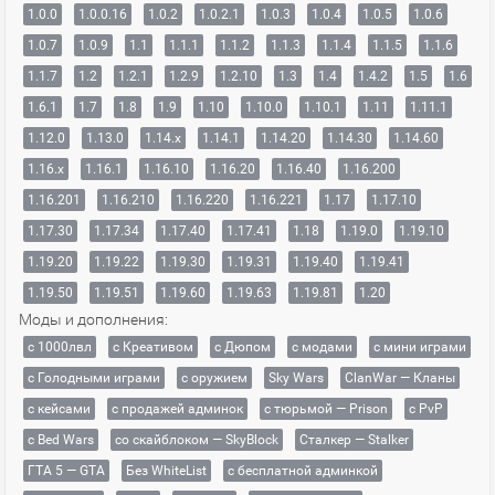
1.0.0
1.0.0.16
1.0.2
1.0.2.1
1.0.3
1.0.4
1.0.5
1.0.6
1.0.7
1.0.9
1.1
1.1.1
1.1.2
1.1.3
1.1.4
1.1.5
1.1.6
1.1.7
1.2
1.2.1
1.2.9
1.2.10
1.3
1.4
1.4.2
1.5
1.6
1.6.1
1.7
1.8
1.9
1.10
1.10.0
1.10.1
1.11
1.11.1
1.12.0
1.13.0
1.14.x
1.14.1
1.14.20
1.14.30
1.14.60
1.16.x
1.16.1
1.16.10
1.16.20
1.16.40
1.16.200
1.16.201
1.16.210
1.16.220
1.16.221
1.17
1.17.10
1.17.30
1.17.34
1.17.40
1.17.41
1.18
1.19.0
1.19.10
1.19.20
1.19.22
1.19.30
1.19.31
1.19.40
1.19.41
1.19.50
1.19.51
1.19.60
1.19.63
1.19.81
1.20
Моды и дополнения:
с 1000лвл
c Креативом
с Дюпом
с модами
с мини играми
с Голодными играми
с оружием
Sky Wars
ClanWar — Кланы
с кейсами
с продажей админок
с тюрьмой — Prison
с PvP
с Bed Wars
со скайблоком — SkyBlock
Сталкер — Stalker
ГТА 5 — GTA
Без WhiteList
с бесплатной админкой