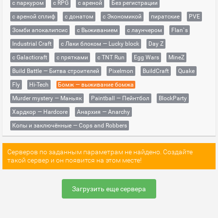
с паркуром
с RPG
с ареной
Без регистрации
с ареной сплиф
с донатом
с Экономикой
пиратские
PVE
Зомби апокалипсис
с Выживанием
с лаунчером
Flan`s
Industrial Craft
с Лаки блоком — Lucky block
Day Z
с Galacticraft
с прятками
с TNT Run
Egg Wars
MineZ
Build Battle — Битва строителей
Pixelmon
BuildCraft
Quake
Fly
Hi-Tech
Бомж — выживание бомжа
Murder mystery — Маньяк
Paintball — Пейнтбол
BlockParty
Хардкор — Hardcore
Анархия — Anarchy
Копы и заключённые — Cops and Robbers
Серверов по заданным параметрам не найдено. Создайте
такой сервер и он появится на этом месте!
Загрузить еще сервера