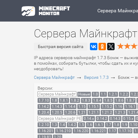
Сервера Майнкр
Сервера Майнкрафт
Быстрая версия сайта
IP адреса серверов майнкрафт 1.7.3 Бомж — выжив
в помойках, собирать бутылки, чтобы сдать их и к
несдобровать!
→
→
Сервера Майнкрафт
Версия 1.7.3
Бомж — 
Версии:
Сервера Майнкрафт
Новые
1.0
1.1
1.2.1
1.2.2
1.2.
1.7.10
1.8
1.8.1
1.8.2
1.8.3
1.8.4
1.8.5
1.8.6
1.8.7
1.14.2
1.14.3
1.14.4
1.15
1.15.1
1.15.2
1.16
1.16.1
1.20.4
1.20.5
1.20.6
1.21
1.21.1
1.21.2
1.21.3
1.21.
Сервера Майнкрафт PE
0.14.x
0.14.2
0.14.3
0.15.x
0
1.2.10
1.3
1.4
1.4.2
1.5
1.6
1.6.1
1.7
1.8
1.9
1.10
1.16.201
1.16.210
1.16.220
1.16.221
1.17
1.17.10
1.
1.19.81
1.20