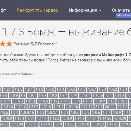
афт
Раскрутить сервер
Информация
Скачать
MoonLaun
 1.7.3 Бомж — выживание
Рейтинг:
5
/
5
Голосов:
1
ание бомжа. Здесь вы найдете таблицу с
серверами Майнкрафт 1.
упить себе пузырь водки? Тогда бегом на сервера c выживанием бом
выживание бомжа
3
1.2.4
1.2.5
1.3.1
1.3.2
1.4.2
1.4.4
1.4.5
1.4.6
1.4.7
1.5.1
1.5.2
1.6.1
1.8.8
1.8.9
1.9
1.9.1
1.9.2
1.9.3
1.9.4
1.10
1.10.1
1.10.2
1.11
1.11.1
1.
1.16.2
1.16.3
1.16.4
1.16.5
1.17
1.17.1
1.18
1.18.1
1.18.2
1.19
1.19.1
4
1.21.5
1.21.6
1.21.7
1.21.8
1.21.9
1.21.10
1.21.11
26.1
26.1.1
26.1.2
.16.x
1.0.0
1.0.0.16
1.0.2
1.0.2.1
1.0.3
1.0.4
1.0.5
1.0.6
1.0.7
1.0.9
1.1
1.10.0
1.10.1
1.11
1.11.1
1.12.0
1.13.0
1.14.x
1.14.1
1.14.20
1.14.30
1
17.30
1.17.34
1.17.40
1.17.41
1.18
1.19.0
1.19.10
1.19.20
1.19.22
1.19.