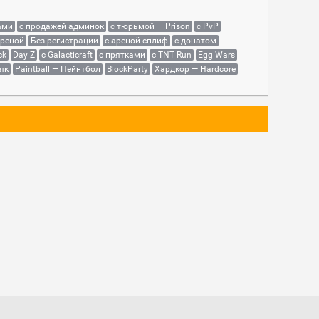
ами
с продажей админок
с тюрьмой — Prison
с PvP
ареной
Без регистрации
с ареной сплиф
с донатом
ck
Day Z
с Galacticraft
с прятками
с TNT Run
Egg Wars
як
Paintball — Пейнтбол
BlockParty
Хардкор — Hardcore