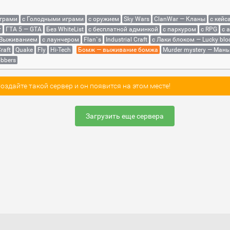
играми
с Голодными играми
с оружием
Sky Wars
ClanWar — Кланы
с кейс
r
ГТА 5 — GTA
Без WhiteList
с бесплатной админкой
с паркуром
с RPG
с 
 Выживанием
с лаунчером
Flan`s
Industrial Craft
с Лаки блоком — Lucky blo
raft
Quake
Fly
Hi-Tech
Бомж — выживание бомжа
Murder mystery — Мань
bbers
здайте такой сервер и он появится на этом месте!
Загрузить еще сервера