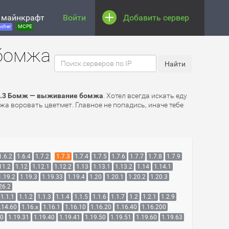
 майнкрафт
Войти
Добавить сервер
cher
MCPE
 бомжа
7.3 Бомж — выживание бомжа
. Хотел всегда искать еду
жа воровать цветмет. Главное не попадись, иначе тебе
1.6.2
1.6.4
1.7.2
1.7.3
1.7.4
1.7.5
1.7.6
1.7.7
1.7.8
1.7.9
11.2
1.12
1.12.1
1.12.2
1.13
1.13.1
1.13.2
1.14
1.14.1
1.19.2
1.19.3
1.19.33
1.19.4
1.20
1.20.1
1.20.2
1.20.3
26.2
1.1.1
1.1.2
1.1.3
1.1.4
1.1.5
1.1.6
1.1.7
1.2
1.2.1
1.2.9
.14.60
1.16.x
1.16.1
1.16.10
1.16.20
1.16.40
1.16.200
30
1.19.31
1.19.40
1.19.41
1.19.50
1.19.51
1.19.60
1.19.63