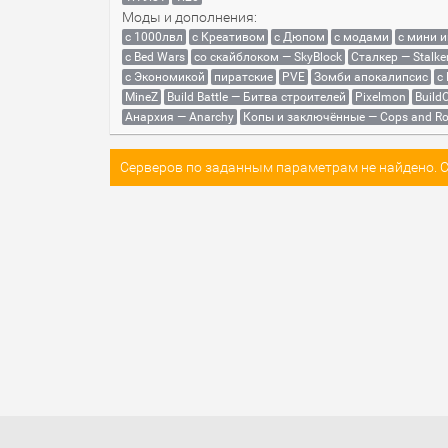
Моды и дополнения:
с 1000лвл
c Креативом
с Дюпом
с модами
с мини 
с Bed Wars
со скайблоком — SkyBlock
Сталкер — Stalke
с Экономикой
пиратские
PVE
Зомби апокалипсис
с
MineZ
Build Battle — Битва строителей
Pixelmon
BuildC
Анархия — Anarchy
Копы и заключённые — Cops and Ro
Серверов по заданным параметрам не найдено. Со