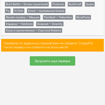
Build Battle — Битва строителей
Pixelmon
BuildCraft
Quake
Fly
Hi-Tech
Бомж — выживание бомжа
Murder mystery — Маньяк
Paintball — Пейнтбол
BlockParty
Хардкор — Hardcore
Анархия — Anarchy
Копы и заключённые — Cops and Robbers
Серверов по заданным параметрам не найдено. Создайте
такой сервер и он появится на этом месте!
Загрузить еще сервера