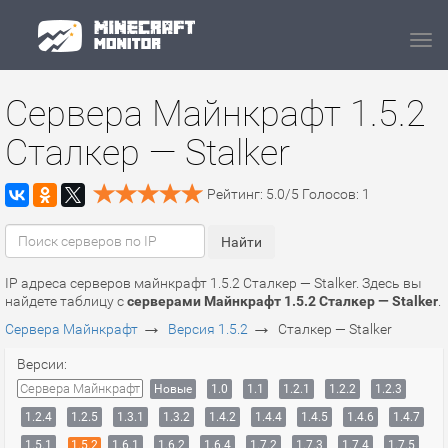
Navi
Сервера Майнкрафт 1.5.2
Сталкер — Stalker
Рейтинг:
5.0
/
5
Голосов:
1
IP адреса серверов майнкрафт 1.5.2 Сталкер — Stalker. Здесь вы
найдете таблицу с
серверами Майнкрафт 1.5.2 Сталкер — Stalker
.
→
→
Сервера Майнкрафт
Версия 1.5.2
Сталкер — Stalker
Версии:
Сервера Майнкрафт
Новые
1.0
1.1
1.2.1
1.2.2
1.2.3
1.2.4
1.2.5
1.3.1
1.3.2
1.4.2
1.4.4
1.4.5
1.4.6
1.4.7
1.5.1
1.5.2
1.6.1
1.6.2
1.6.4
1.7.2
1.7.3
1.7.4
1.7.5