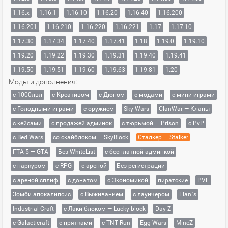
1.16.x
1.16.1
1.16.10
1.16.20
1.16.40
1.16.200
1.16.201
1.16.210
1.16.220
1.16.221
1.17
1.17.10
1.17.30
1.17.34
1.17.40
1.17.41
1.18
1.19.0
1.19.10
1.19.20
1.19.22
1.19.30
1.19.31
1.19.40
1.19.41
1.19.50
1.19.51
1.19.60
1.19.63
1.19.81
1.20
Моды и дополнения:
с 1000лвл
c Креативом
с Дюпом
с модами
с мини играми
с Голодными играми
с оружием
Sky Wars
ClanWar — Кланы
с кейсами
с продажей админок
с тюрьмой — Prison
с PvP
с Bed Wars
со скайблоком — SkyBlock
Сталкер — Stalker
ГТА 5 — GTA
Без WhiteList
с бесплатной админкой
с паркуром
с RPG
с ареной
Без регистрации
с ареной сплиф
с донатом
с Экономикой
пиратские
PVE
Зомби апокалипсис
с Выживанием
с лаунчером
Flan`s
Industrial Craft
с Лаки блоком — Lucky block
Day Z
с Galacticraft
с прятками
с TNT Run
Egg Wars
MineZ