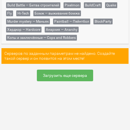
Build Battle — Битва строителей
Pixelmon
BuildCraft
Quake
Fly
Hi-Tech
Бомж — выживание бомжа
Murder mystery — Маньяк
Paintball — Пейнтбол
BlockParty
Хардкор — Hardcore
Анархия — Anarchy
Копы и заключённые — Cops and Robbers
Серверов по заданным параметрам не найдено. Создайте
такой сервер и он появится на этом месте!
Загрузить еще сервера