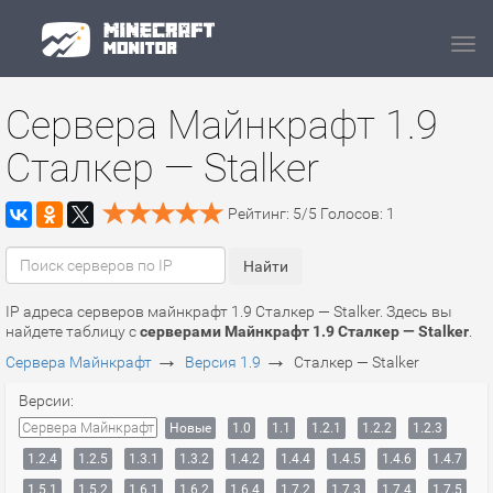
Navi
Сервера Майнкрафт 1.9
Сталкер — Stalker
Рейтинг:
5
/
5
Голосов:
1
IP адреса серверов майнкрафт 1.9 Сталкер — Stalker. Здесь вы
найдете таблицу с
серверами Майнкрафт 1.9 Сталкер — Stalker
.
→
→
Сервера Майнкрафт
Версия 1.9
Сталкер — Stalker
Версии:
Сервера Майнкрафт
Новые
1.0
1.1
1.2.1
1.2.2
1.2.3
1.2.4
1.2.5
1.3.1
1.3.2
1.4.2
1.4.4
1.4.5
1.4.6
1.4.7
1.5.1
1.5.2
1.6.1
1.6.2
1.6.4
1.7.2
1.7.3
1.7.4
1.7.5