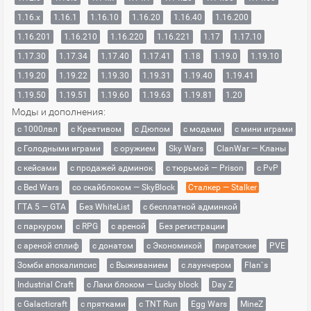
1.16.x
1.16.1
1.16.10
1.16.20
1.16.40
1.16.200
1.16.201
1.16.210
1.16.220
1.16.221
1.17
1.17.10
1.17.30
1.17.34
1.17.40
1.17.41
1.18
1.19.0
1.19.10
1.19.20
1.19.22
1.19.30
1.19.31
1.19.40
1.19.41
1.19.50
1.19.51
1.19.60
1.19.63
1.19.81
1.20
Моды и дополнения:
с 1000лвл
c Креативом
с Дюпом
с модами
с мини играми
с Голодными играми
с оружием
Sky Wars
ClanWar — Кланы
с кейсами
с продажей админок
с тюрьмой — Prison
с PvP
с Bed Wars
со скайблоком — SkyBlock
Сталкер — Stalker
ГТА 5 — GTA
Без WhiteList
с бесплатной админкой
с паркуром
с RPG
с ареной
Без регистрации
с ареной сплиф
с донатом
с Экономикой
пиратские
PVE
Зомби апокалипсис
с Выживанием
с лаунчером
Flan`s
Industrial Craft
с Лаки блоком — Lucky block
Day Z
с Galacticraft
с прятками
с TNT Run
Egg Wars
MineZ