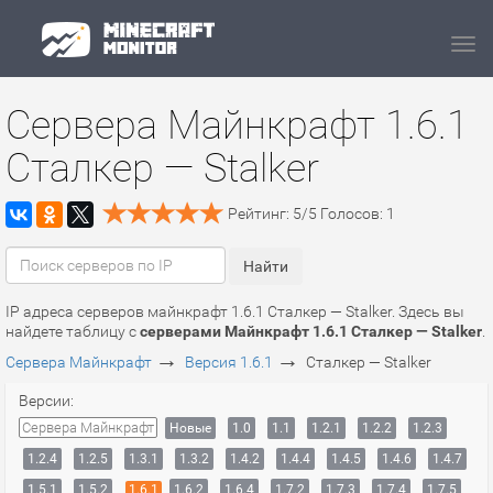
Navi
Сервера Майнкрафт 1.6.1
Сталкер — Stalker
Рейтинг:
5
/
5
Голосов:
1
IP адреса серверов майнкрафт 1.6.1 Сталкер — Stalker. Здесь вы
найдете таблицу с
серверами Майнкрафт 1.6.1 Сталкер — Stalker
.
→
→
Сервера Майнкрафт
Версия 1.6.1
Сталкер — Stalker
Версии:
Сервера Майнкрафт
Новые
1.0
1.1
1.2.1
1.2.2
1.2.3
1.2.4
1.2.5
1.3.1
1.3.2
1.4.2
1.4.4
1.4.5
1.4.6
1.4.7
1.5.1
1.5.2
1.6.1
1.6.2
1.6.4
1.7.2
1.7.3
1.7.4
1.7.5