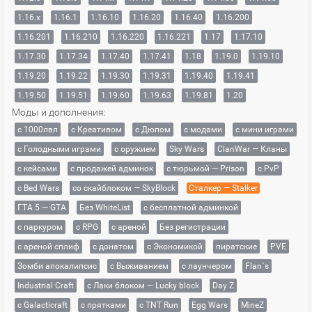
1.16.x
1.16.1
1.16.10
1.16.20
1.16.40
1.16.200
1.16.201
1.16.210
1.16.220
1.16.221
1.17
1.17.10
1.17.30
1.17.34
1.17.40
1.17.41
1.18
1.19.0
1.19.10
1.19.20
1.19.22
1.19.30
1.19.31
1.19.40
1.19.41
1.19.50
1.19.51
1.19.60
1.19.63
1.19.81
1.20
Моды и дополнения:
с 1000лвл
c Креативом
с Дюпом
с модами
с мини играми
с Голодными играми
с оружием
Sky Wars
ClanWar — Кланы
с кейсами
с продажей админок
с тюрьмой — Prison
с PvP
с Bed Wars
со скайблоком — SkyBlock
Сталкер — Stalker
ГТА 5 — GTA
Без WhiteList
с бесплатной админкой
с паркуром
с RPG
с ареной
Без регистрации
с ареной сплиф
с донатом
с Экономикой
пиратские
PVE
Зомби апокалипсис
с Выживанием
с лаунчером
Flan`s
Industrial Craft
с Лаки блоком — Lucky block
Day Z
с Galacticraft
с прятками
с TNT Run
Egg Wars
MineZ