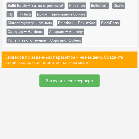
Build Battle — Битва строителей
Pixelmon
BuildCraft
Quake
Fly
Hi-Tech
Бомж — выживание бомжа
Murder mystery — Маньяк
Paintball — Пейнтбол
BlockParty
Хардкор — Hardcore
Анархия — Anarchy
Копы и заключённые — Cops and Robbers
Серверов по заданным параметрам не найдено. Создайте
такой сервер и он появится на этом месте!
Загрузить еще сервера