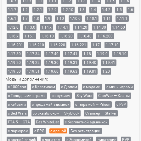
1.0.7
1.0.9
1.1
1.1.1
1.1.2
1.1.3
1.1.4
1.1.5
1.1.6
1.1.7
1.2
1.2.1
1.2.9
1.2.10
1.3
1.4
1.4.2
1.5
1.6
1.6.1
1.7
1.8
1.9
1.10
1.10.0
1.10.1
1.11
1.11.1
1.12.0
1.13.0
1.14.x
1.14.1
1.14.20
1.14.30
1.14.60
1.16.x
1.16.1
1.16.10
1.16.20
1.16.40
1.16.200
1.16.201
1.16.210
1.16.220
1.16.221
1.17
1.17.10
1.17.30
1.17.34
1.17.40
1.17.41
1.18
1.19.0
1.19.10
1.19.20
1.19.22
1.19.30
1.19.31
1.19.40
1.19.41
1.19.50
1.19.51
1.19.60
1.19.63
1.19.81
1.20
Моды и дополнения:
с 1000лвл
c Креативом
с Дюпом
с модами
с мини играми
с Голодными играми
с оружием
Sky Wars
ClanWar — Кланы
с кейсами
с продажей админок
с тюрьмой — Prison
с PvP
с Bed Wars
со скайблоком — SkyBlock
Сталкер — Stalker
ГТА 5 — GTA
Без WhiteList
с бесплатной админкой
с паркуром
с RPG
с ареной
Без регистрации
с ареной сплиф
с донатом
с Экономикой
пиратские
PVE