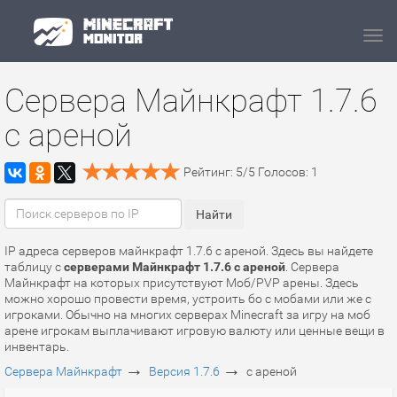
Navi
Сервера Майнкрафт 1.7.6
с ареной
Рейтинг:
5
/
5
Голосов:
1
IP адреса серверов майнкрафт 1.7.6 с ареной. Здесь вы найдете
таблицу с
серверами Майнкрафт 1.7.6 с ареной
. Сервера
Майнкрафт на которых присутствуют Моб/PVP арены. Здесь
можно хорошо провести время, устроить бо с мобами или же с
игроками. Обычно на многих серверах Minecraft за игру на моб
арене игрокам выплачивают игровую валюту или ценные вещи в
инвентарь.
→
→
Сервера Майнкрафт
Версия 1.7.6
с ареной