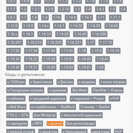
1.0.7
1.0.9
1.1
1.1.1
1.1.2
1.1.3
1.1.4
1.1.5
1.1.6
1.1.7
1.2
1.2.1
1.2.9
1.2.10
1.3
1.4
1.4.2
1.5
1.6
1.6.1
1.7
1.8
1.9
1.10
1.10.0
1.10.1
1.11
1.11.1
1.12.0
1.13.0
1.14.x
1.14.1
1.14.20
1.14.30
1.14.60
1.16.x
1.16.1
1.16.10
1.16.20
1.16.40
1.16.200
1.16.201
1.16.210
1.16.220
1.16.221
1.17
1.17.10
1.17.30
1.17.34
1.17.40
1.17.41
1.18
1.19.0
1.19.10
1.19.20
1.19.22
1.19.30
1.19.31
1.19.40
1.19.41
1.19.50
1.19.51
1.19.60
1.19.63
1.19.81
1.20
Моды и дополнения:
с 1000лвл
c Креативом
с Дюпом
с модами
с мини играми
с Голодными играми
с оружием
Sky Wars
ClanWar — Кланы
с кейсами
с продажей админок
с тюрьмой — Prison
с PvP
с Bed Wars
со скайблоком — SkyBlock
Сталкер — Stalker
ГТА 5 — GTA
Без WhiteList
с бесплатной админкой
с паркуром
с RPG
с ареной
Без регистрации
с ареной сплиф
с донатом
с Экономикой
пиратские
PVE