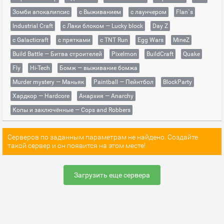
Зомби апокалипсис
с Выживанием
с лаунчером
Flan`s
Industrial Craft
с Лаки блоком — Lucky block
Day Z
с Galacticraft
с прятками
с TNT Run
Egg Wars
MineZ
Build Battle — Битва строителей
Pixelmon
BuildCraft
Quake
Fly
Hi-Tech
Бомж — выживание бомжа
Murder mystery — Маньяк
Paintball — Пейнтбол
BlockParty
Хардкор — Hardcore
Анархия — Anarchy
Копы и заключённые — Cops and Robbers
Серверов по заданным параметрам не найдено. Создайте
такой сервер и он появится на этом месте!
Загрузить еще сервера