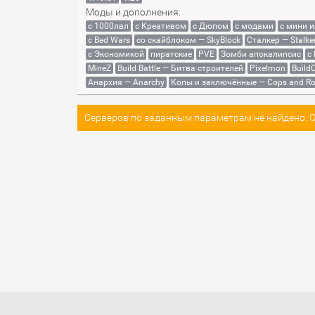
Моды и дополнения:
с 1000лвл
c Креативом
с Дюпом
с модами
с мини 
с Bed Wars
со скайблоком — SkyBlock
Сталкер — Stalke
с Экономикой
пиратские
PVE
Зомби апокалипсис
с
MineZ
Build Battle — Битва строителей
Pixelmon
BuildC
Анархия — Anarchy
Копы и заключённые — Cops and Ro
Серверов по заданным параметрам не найдено. Со