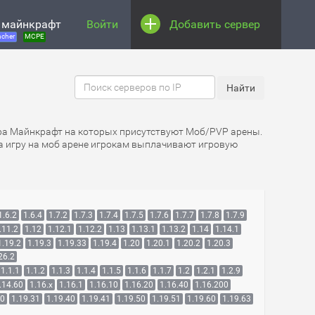
 майнкрафт
Войти
Добавить сервер
cher
MCPE
ера Майнкрафт на которых присутствуют Моб/PVP арены.
за игру на моб арене игрокам выплачивают игровую
1.6.2
1.6.4
1.7.2
1.7.3
1.7.4
1.7.5
1.7.6
1.7.7
1.7.8
1.7.9
.11.2
1.12
1.12.1
1.12.2
1.13
1.13.1
1.13.2
1.14
1.14.1
1.19.2
1.19.3
1.19.33
1.19.4
1.20
1.20.1
1.20.2
1.20.3
26.2
1.1.1
1.1.2
1.1.3
1.1.4
1.1.5
1.1.6
1.1.7
1.2
1.2.1
1.2.9
.14.60
1.16.x
1.16.1
1.16.10
1.16.20
1.16.40
1.16.200
30
1.19.31
1.19.40
1.19.41
1.19.50
1.19.51
1.19.60
1.19.63