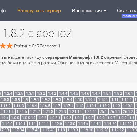
афт
Раскрутить сервер
Информация
Скачать
MoonLaun
1.8.2 с ареной
Рейтинг:
5
/
5
Голосов:
1
ь вы найдете таблицу с
серверами Майнкрафт 1.8.2 с ареной
. Серв
с мобами или же с игроками. Обычно на многих серверах Minecraft 
3
1.2.4
1.2.5
1.3.1
1.3.2
1.4.2
1.4.4
1.4.5
1.4.6
1.4.7
1.5.1
1.5.2
1.6.1
1.8.8
1.8.9
1.9
1.9.1
1.9.2
1.9.3
1.9.4
1.10
1.10.1
1.10.2
1.11
1.11.1
1
1.16.2
1.16.3
1.16.4
1.16.5
1.17
1.17.1
1.18
1.18.1
1.18.2
1.19
1.19.1
4
1.21.5
1.21.6
1.21.7
1.21.8
1.21.9
1.21.10
1.21.11
26.1
26.1.1
26.1.2
.16.x
1.0.0
1.0.0.16
1.0.2
1.0.2.1
1.0.3
1.0.4
1.0.5
1.0.6
1.0.7
1.0.9
1.1
1.10.0
1.10.1
1.11
1.11.1
1.12.0
1.13.0
1.14.x
1.14.1
1.14.20
1.14.30
1
17.30
1.17.34
1.17.40
1.17.41
1.18
1.19.0
1.19.10
1.19.20
1.19.22
1.19.