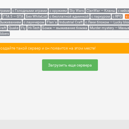
играми
с Голодными играми
с оружием
Sky Wars
ClanWar — Кланы
с кейс
r
ГТА 5 — GTA
Без WhiteList
с бесплатной админкой
с паркуром
с RPG
с
 Выживанием
с лаунчером
Flan`s
Industrial Craft
с Лаки блоком — Lucky blo
raft
Quake
Fly
Hi-Tech
Бомж — выживание бомжа
Murder mystery — Мань
bbers
здайте такой сервер и он появится на этом месте!
Загрузить еще сервера