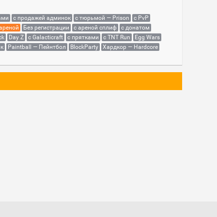
ами
с продажей админок
с тюрьмой — Prison
с PvP
 ареной
Без регистрации
с ареной сплиф
с донатом
ck
Day Z
с Galacticraft
с прятками
с TNT Run
Egg Wars
як
Paintball — Пейнтбол
BlockParty
Хардкор — Hardcore