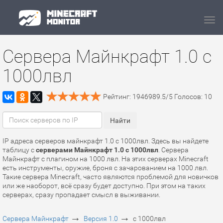
Navi
Сервера Майнкрафт 1.0 с
1000лвл
Рейтинг:
1946989.5
/
5
Голосов:
10
IP адреса серверов майнкрафт 1.0 с 1000лвл. Здесь вы найдете
таблицу с
серверами Майнкрафт 1.0 с 1000лвл
. Сервера
Майнкрафт с плагином на 1000 лвл. На этих серверах Minecraft
есть инструменты, оружие, броня с зачарованием на 1000 лвл.
Такие сервера Minecraft, часто являются проблемой для новичков
или же наоборот, всё сразу будет доступно. При этом на таких
серверах, сразу пропадает смысл в выживании.
→
→
Сервера Майнкрафт
Версия 1.0
с 1000лвл