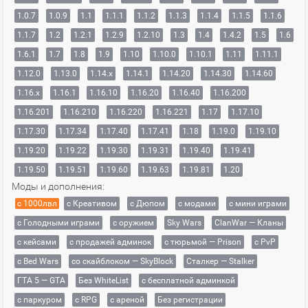
1.0.7
1.0.9
1.1
1.1.1
1.1.2
1.1.3
1.1.4
1.1.5
1.1.6
1.1.7
1.2
1.2.1
1.2.9
1.2.10
1.3
1.4
1.4.2
1.5
1.6
1.6.1
1.7
1.8
1.9
1.10
1.10.0
1.10.1
1.11
1.11.1
1.12.0
1.13.0
1.14.x
1.14.1
1.14.20
1.14.30
1.14.60
1.16.x
1.16.1
1.16.10
1.16.20
1.16.40
1.16.200
1.16.201
1.16.210
1.16.220
1.16.221
1.17
1.17.10
1.17.30
1.17.34
1.17.40
1.17.41
1.18
1.19.0
1.19.10
1.19.20
1.19.22
1.19.30
1.19.31
1.19.40
1.19.41
1.19.50
1.19.51
1.19.60
1.19.63
1.19.81
1.20
Моды и дополнения:
с 1000лвл
c Креативом
с Дюпом
с модами
с мини играми
с Голодными играми
с оружием
Sky Wars
ClanWar — Кланы
с кейсами
с продажей админок
с тюрьмой — Prison
с PvP
с Bed Wars
со скайблоком — SkyBlock
Сталкер — Stalker
ГТА 5 — GTA
Без WhiteList
с бесплатной админкой
с паркуром
с RPG
с ареной
Без регистрации