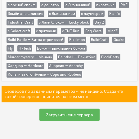
с ареной сплиф
с донатом
с Экономикой
пиратские
PVE
Зомби апокалипсис
с Выживанием
с лаунчером
Flan`s
Industrial Craft
с Лаки блоком — Lucky block
Day Z
с Galacticraft
с прятками
с TNT Run
Egg Wars
MineZ
Build Battle — Битва строителей
Pixelmon
BuildCraft
Quake
Fly
Hi-Tech
Бомж — выживание бомжа
Murder mystery — Маньяк
Paintball — Пейнтбол
BlockParty
Хардкор — Hardcore
Анархия — Anarchy
Копы и заключённые — Cops and Robbers
Серверов по заданным параметрам не найдено. Создайте
такой сервер и он появится на этом месте!
Загрузить еще сервера