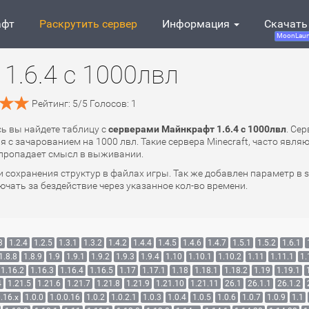
афт
Раскрутить сервер
Информация
Скачать
MoonLaun
1.6.4 с 1000лвл
Рейтинг:
5
/
5
Голосов:
1
сь вы найдете таблицу с
серверами Майнкрафт 1.6.4 с 1000лвл
. Се
я с зачарованием на 1000 лвл. Такие сервера Minecraft, часто явля
у пропадает смысл в выживании.
охранения структур в файлах игры. Так же добавлен параметр в server
ключать за бездействие через указанное кол-во времени.
л
3
1.2.4
1.2.5
1.3.1
1.3.2
1.4.2
1.4.4
1.4.5
1.4.6
1.4.7
1.5.1
1.5.2
1.6.1
1.8.8
1.8.9
1.9
1.9.1
1.9.2
1.9.3
1.9.4
1.10
1.10.1
1.10.2
1.11
1.11.1
1.
1.16.2
1.16.3
1.16.4
1.16.5
1.17
1.17.1
1.18
1.18.1
1.18.2
1.19
1.19.1
4
1.21.5
1.21.6
1.21.7
1.21.8
1.21.9
1.21.10
1.21.11
26.1
26.1.1
26.1.2
.16.x
1.0.0
1.0.0.16
1.0.2
1.0.2.1
1.0.3
1.0.4
1.0.5
1.0.6
1.0.7
1.0.9
1.1