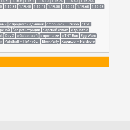
.14.60
1.16.x
1.16.1
1.16.10
1.16.20
1.16.40
1.16.200
30
1.19.31
1.19.40
1.19.41
1.19.50
1.19.51
1.19.60
1.19.63
сами
с продажей админок
с тюрьмой — Prison
с PvP
ареной
Без регистрации
с ареной сплиф
с донатом
ck
Day Z
с Galacticraft
с прятками
с TNT Run
Egg Wars
як
Paintball — Пейнтбол
BlockParty
Хардкор — Hardcore