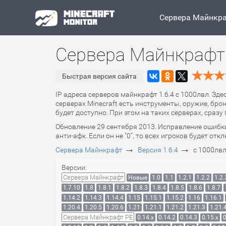
Сервера Майнкр
Сервера Майнкрафт 
Быстрая версия сайта
IP адреса серверов майнкрафт 1.6.4 с 1000лвл. Зде
серверах Minecraft есть инструменты, оружие, брон
будет доступно. При этом на таких серверах, сраз
Обновление 29 сентября 2013. Исправление ошибки с
анти-афк. Если он не "0", то всех игроков будет от
→
→
Сервера Майнкрафт
Версия 1.6.4
с 1000лв
Версии:
Сервера Майнкрафт
Новые
1.0
1.1
1.2.1
1.2.2
1.2.
1.7.10
1.8
1.8.1
1.8.2
1.8.3
1.8.4
1.8.5
1.8.6
1.8.7
1.14.2
1.14.3
1.14.4
1.15
1.15.1
1.15.2
1.16
1.16.1
1.20.4
1.20.5
1.20.6
1.21
1.21.1
1.21.2
1.21.3
1.21.
Сервера Майнкрафт PE
0.14.x
0.14.2
0.14.3
0.15.x
0