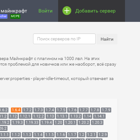
 майнкрафт
Войти
Добавить сервер
cher
MCPE
рвера Майнкрафт с плагином на 1000 лвл. На этих
ются проблемой для новичков или же наоборот, всё сразу
.properties - player-idle-timeout, который отвечает за
1.6.2
1.6.4
1.7.2
1.7.3
1.7.4
1.7.5
1.7.6
1.7.7
1.7.8
1.7.9
11.2
1.12
1.12.1
1.12.2
1.13
1.13.1
1.13.2
1.14
1.14.1
1.19.2
1.19.3
1.19.33
1.19.4
1.20
1.20.1
1.20.2
1.20.3
26.2
1.1.1
1.1.2
1.1.3
1.1.4
1.1.5
1.1.6
1.1.7
1.2
1.2.1
1.2.9