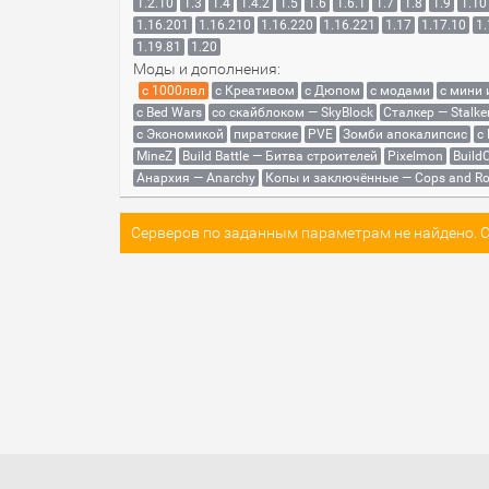
1.2.10
1.3
1.4
1.4.2
1.5
1.6
1.6.1
1.7
1.8
1.9
1.10
1.16.201
1.16.210
1.16.220
1.16.221
1.17
1.17.10
1.
1.19.81
1.20
Моды и дополнения:
с 1000лвл
c Креативом
с Дюпом
с модами
с мини
с Bed Wars
со скайблоком — SkyBlock
Сталкер — Stalke
с Экономикой
пиратские
PVE
Зомби апокалипсис
с
MineZ
Build Battle — Битва строителей
Pixelmon
BuildC
Анархия — Anarchy
Копы и заключённые — Cops and Ro
Серверов по заданным параметрам не найдено. Со