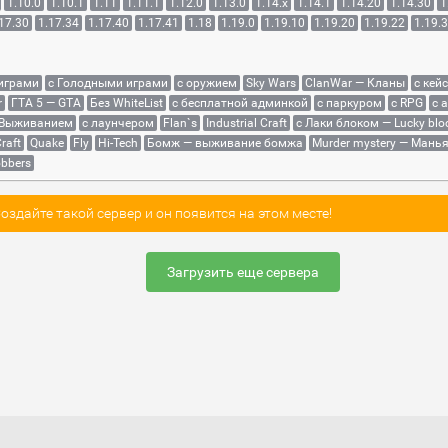
1.10.0
1.10.1
1.11
1.11.1
1.12.0
1.13.0
1.14.x
1.14.1
1.14.20
1.14.30
1
17.30
1.17.34
1.17.40
1.17.41
1.18
1.19.0
1.19.10
1.19.20
1.19.22
1.19.
 играми
с Голодными играми
с оружием
Sky Wars
ClanWar — Кланы
с кей
r
ГТА 5 — GTA
Без WhiteList
с бесплатной админкой
с паркуром
с RPG
с 
 Выживанием
с лаунчером
Flan`s
Industrial Craft
с Лаки блоком — Lucky blo
raft
Quake
Fly
Hi-Tech
Бомж — выживание бомжа
Murder mystery — Мань
bbers
здайте такой сервер и он появится на этом месте!
Загрузить еще сервера