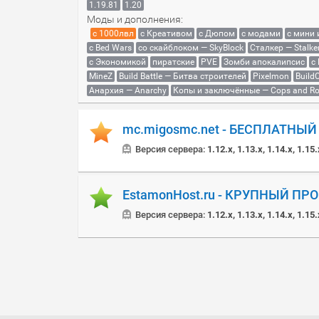
1.19.81
1.20
Моды и дополнения:
с 1000лвл
c Креативом
с Дюпом
с модами
с мини
с Bed Wars
со скайблоком — SkyBlock
Сталкер — Stalke
с Экономикой
пиратские
PVE
Зомби апокалипсис
с
MineZ
Build Battle — Битва строителей
Pixelmon
BuildC
Анархия — Anarchy
Копы и заключённые — Cops and Ro
mc.migosmc.net - БЕСПЛАТНЫ
Версия сервера:
1.12.x, 1.13.x, 1.14.x, 1.15.
EstamonHost.ru - КРУПНЫЙ ПР
Версия сервера:
1.12.x, 1.13.x, 1.14.x, 1.15.