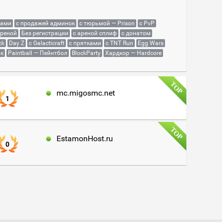
сами
с продажей админок
с тюрьмой — Prison
с PvP
ареной
Без регистрации
с ареной сплиф
с донатом
ck
Day Z
с Galacticraft
с прятками
с TNT Run
Egg Wars
як
Paintball — Пейнтбол
BlockParty
Хардкор — Hardcore
mc.migosmc.net
1
EstamonHost.ru
0