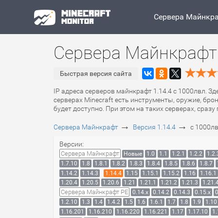
Сервера Майнкр
Сервера Майнкрафт 
Быстрая версия сайта
IP адреса серверов майнкрафт 1.14.4 с 1000лвл. Зд
серверах Minecraft есть инструменты, оружие, брон
будет доступно. При этом на таких серверах, сраз
→
→
Сервера Майнкрафт
Версия 1.14.4
с 1000л
Версии:
Сервера Майнкрафт
Новые
1.0
1.1
1.2.1
1.2.2
1.2.
1.7.10
1.8
1.8.1
1.8.2
1.8.3
1.8.4
1.8.5
1.8.6
1.8.7
1.14.2
1.14.3
1.14.4
1.15
1.15.1
1.15.2
1.16
1.16.1
1.20.4
1.20.5
1.20.6
1.21
1.21.1
1.21.2
1.21.3
1.21.
Сервера Майнкрафт PE
0.14.x
0.14.2
0.14.3
0.15.x
0
1.2.10
1.3
1.4
1.4.2
1.5
1.6
1.6.1
1.7
1.8
1.9
1.10
1.16.201
1.16.210
1.16.220
1.16.221
1.17
1.17.10
1.