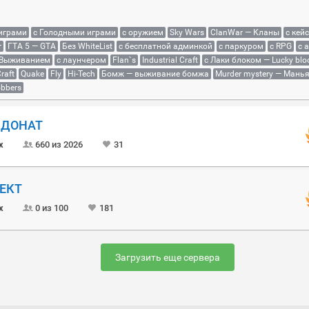
 играми
с Голодными играми
с оружием
Sky Wars
ClanWar — Кланы
с кей
r
ГТА 5 — GTA
Без WhiteList
с бесплатной админкой
с паркуром
с RPG
с 
 Выживанием
с лаунчером
Flan`s
Industrial Craft
с Лаки блоком — Lucky blo
raft
Quake
Fly
Hi-Tech
Бомж — выживание бомжа
Murder mystery — Мань
bbers
Й ДОНАТ
x
660 из 2026
31
ОЕКТ
x
0 из 100
181
Загрузить еще сервера