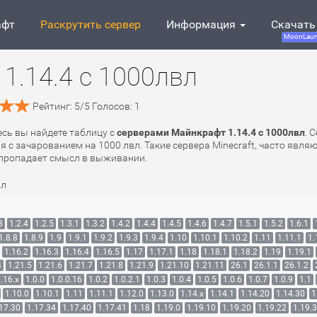
афт
Раскрутить сервер
Информация
Скачать
MoonLaun
1.14.4 с 1000лвл
Рейтинг:
5
/
5
Голосов:
1
есь вы найдете таблицу с
серверами Майнкрафт 1.14.4 с 1000лвл
. 
я с зачарованием на 1000 лвл. Такие сервера Minecraft, часто явля
у пропадает смысл в выживании.
вл
3
1.2.4
1.2.5
1.3.1
1.3.2
1.4.2
1.4.4
1.4.5
1.4.6
1.4.7
1.5.1
1.5.2
1.6.1
1.8.8
1.8.9
1.9
1.9.1
1.9.2
1.9.3
1.9.4
1.10
1.10.1
1.10.2
1.11
1.11.1
1.
1.16.2
1.16.3
1.16.4
1.16.5
1.17
1.17.1
1.18
1.18.1
1.18.2
1.19
1.19.1
4
1.21.5
1.21.6
1.21.7
1.21.8
1.21.9
1.21.10
1.21.11
26.1
26.1.1
26.1.2
.16.x
1.0.0
1.0.0.16
1.0.2
1.0.2.1
1.0.3
1.0.4
1.0.5
1.0.6
1.0.7
1.0.9
1.1
1.10.0
1.10.1
1.11
1.11.1
1.12.0
1.13.0
1.14.x
1.14.1
1.14.20
1.14.30
1
17.30
1.17.34
1.17.40
1.17.41
1.18
1.19.0
1.19.10
1.19.20
1.19.22
1.19.