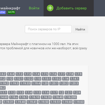
 майнкрафт
Войти
Добавить сервер
cher
MCPE
Сервера Майнкрафт с плагином на 1000 лвл. На этих
ются проблемой для новичков или же наоборот, всё сразу
1.6.2
1.6.4
1.7.2
1.7.3
1.7.4
1.7.5
1.7.6
1.7.7
1.7.8
1.7.9
11.2
1.12
1.12.1
1.12.2
1.13
1.13.1
1.13.2
1.14
1.14.1
1.19.2
1.19.3
1.19.33
1.19.4
1.20
1.20.1
1.20.2
1.20.3
26.2
1.1.1
1.1.2
1.1.3
1.1.4
1.1.5
1.1.6
1.1.7
1.2
1.2.1
1.2.9
.14.60
1.16.x
1.16.1
1.16.10
1.16.20
1.16.40
1.16.200
30
1.19.31
1.19.40
1.19.41
1.19.50
1.19.51
1.19.60
1.19.63