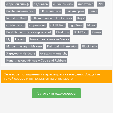
с ареной сплиф
с донатом
с Экономикой
пиратские
PVE
Зомби апокалипсис
с Выживанием
с лаунчером
Flan`s
Industrial Craft
с Лаки блоком — Lucky block
Day Z
с Galacticraft
с прятками
с TNT Run
Egg Wars
MineZ
Build Battle — Битва строителей
Pixelmon
BuildCraft
Quake
Fly
Hi-Tech
Бомж — выживание бомжа
Murder mystery — Маньяк
Paintball — Пейнтбол
BlockParty
Хардкор — Hardcore
Анархия — Anarchy
Копы и заключённые — Cops and Robbers
Серверов по заданным параметрам не найдено. Создайте
такой сервер и он появится на этом месте!
Загрузить еще сервера