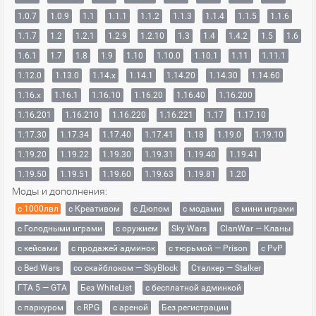
1.0.7
1.0.9
1.1
1.1.1
1.1.2
1.1.3
1.1.4
1.1.5
1.1.6
1.1.7
1.2
1.2.1
1.2.9
1.2.10
1.3
1.4
1.4.2
1.5
1.6
1.6.1
1.7
1.8
1.9
1.10
1.10.0
1.10.1
1.11
1.11.1
1.12.0
1.13.0
1.14.x
1.14.1
1.14.20
1.14.30
1.14.60
1.16.x
1.16.1
1.16.10
1.16.20
1.16.40
1.16.200
1.16.201
1.16.210
1.16.220
1.16.221
1.17
1.17.10
1.17.30
1.17.34
1.17.40
1.17.41
1.18
1.19.0
1.19.10
1.19.20
1.19.22
1.19.30
1.19.31
1.19.40
1.19.41
1.19.50
1.19.51
1.19.60
1.19.63
1.19.81
1.20
Моды и дополнения:
с 1000лвл
c Креативом
с Дюпом
с модами
с мини играми
с Голодными играми
с оружием
Sky Wars
ClanWar — Кланы
с кейсами
с продажей админок
с тюрьмой — Prison
с PvP
с Bed Wars
со скайблоком — SkyBlock
Сталкер — Stalker
ГТА 5 — GTA
Без WhiteList
с бесплатной админкой
с паркуром
с RPG
с ареной
Без регистрации